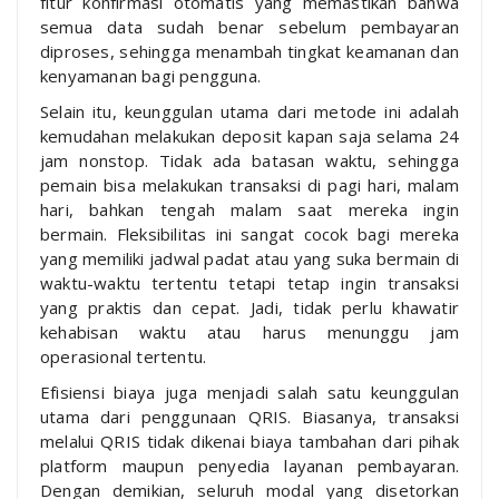
fitur konfirmasi otomatis yang memastikan bahwa
semua data sudah benar sebelum pembayaran
diproses, sehingga menambah tingkat keamanan dan
kenyamanan bagi pengguna.
Selain itu, keunggulan utama dari metode ini adalah
kemudahan melakukan deposit kapan saja selama 24
jam nonstop. Tidak ada batasan waktu, sehingga
pemain bisa melakukan transaksi di pagi hari, malam
hari, bahkan tengah malam saat mereka ingin
bermain. Fleksibilitas ini sangat cocok bagi mereka
yang memiliki jadwal padat atau yang suka bermain di
waktu-waktu tertentu tetapi tetap ingin transaksi
yang praktis dan cepat. Jadi, tidak perlu khawatir
kehabisan waktu atau harus menunggu jam
operasional tertentu.
Efisiensi biaya juga menjadi salah satu keunggulan
utama dari penggunaan QRIS. Biasanya, transaksi
melalui QRIS tidak dikenai biaya tambahan dari pihak
platform maupun penyedia layanan pembayaran.
Dengan demikian, seluruh modal yang disetorkan