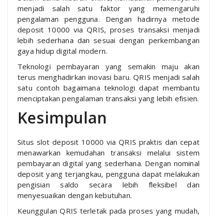
menjadi salah satu faktor yang memengaruhi
pengalaman pengguna. Dengan hadirnya metode
deposit 10000 via QRIS, proses transaksi menjadi
lebih sederhana dan sesuai dengan perkembangan
gaya hidup digital modern.
Teknologi pembayaran yang semakin maju akan
terus menghadirkan inovasi baru. QRIS menjadi salah
satu contoh bagaimana teknologi dapat membantu
menciptakan pengalaman transaksi yang lebih efisien.
Kesimpulan
Situs slot deposit 10000 via QRIS praktis dan cepat
menawarkan kemudahan transaksi melalui sistem
pembayaran digital yang sederhana. Dengan nominal
deposit yang terjangkau, pengguna dapat melakukan
pengisian saldo secara lebih fleksibel dan
menyesuaikan dengan kebutuhan.
Keunggulan QRIS terletak pada proses yang mudah,