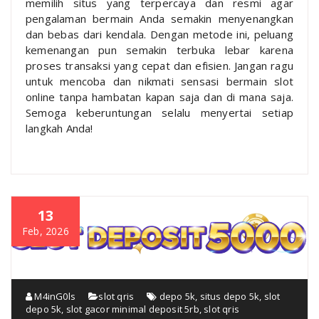
memilih situs yang terpercaya dan resmi agar
pengalaman bermain Anda semakin menyenangkan
dan bebas dari kendala. Dengan metode ini, peluang
kemenangan pun semakin terbuka lebar karena
proses transaksi yang cepat dan efisien. Jangan ragu
untuk mencoba dan nikmati sensasi bermain slot
online tanpa hambatan kapan saja dan di mana saja.
Semoga keberuntungan selalu menyertai setiap
langkah Anda!
13
Feb, 2026
M4inG0ls
slot qris
depo 5k
,
situs depo 5k
,
slot
depo 5k
,
slot gacor minimal deposit 5rb
,
slot qris