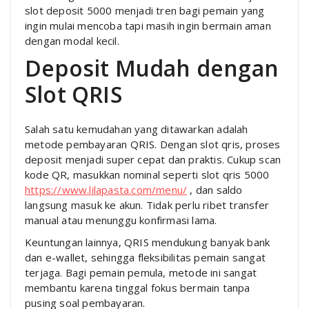
slot deposit 5000 menjadi tren bagi pemain yang
ingin mulai mencoba tapi masih ingin bermain aman
dengan modal kecil.
Deposit Mudah dengan
Slot QRIS
Salah satu kemudahan yang ditawarkan adalah
metode pembayaran QRIS. Dengan slot qris, proses
deposit menjadi super cepat dan praktis. Cukup scan
kode QR, masukkan nominal seperti slot qris 5000
https://www.lilapasta.com/menu/
, dan saldo
langsung masuk ke akun. Tidak perlu ribet transfer
manual atau menunggu konfirmasi lama.
Keuntungan lainnya, QRIS mendukung banyak bank
dan e-wallet, sehingga fleksibilitas pemain sangat
terjaga. Bagi pemain pemula, metode ini sangat
membantu karena tinggal fokus bermain tanpa
pusing soal pembayaran.