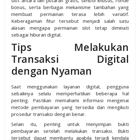
slot antara lain putaran gratis, simbol khusus, ronde
bonus, serta berbagai mekanisme tambahan yang
membuat permainan terasa lebih variatif.
Keberagaman fitur tersebut menjadi salah satu
alasan mengapa permainan slot tetap diminati
sebagai hiburan digital.
Tips Melakukan
Transaksi Digital
dengan Nyaman
Saat menggunakan layanan digital, pengguna
sebaiknya selalu memperhatikan beberapa hal
penting. Pastikan memahami informasi mengenai
metode pembayaran yang tersedia dan mengikuti
prosedur transaksi dengan benar.
Selain itu, penting untuk menyimpan bukti
pembayaran setelah melakukan transaksi. Bukti
tersebut dapat membantu apabila terjadi kendala