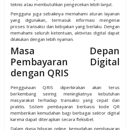
teknis atau membutuhkan pengecekan lebih lanjut.
Pengguna juga sebaiknya memahami aturan layanan
yang digunakan, termasuk informasi mengenai
proses transaksi dan kebijakan yang berlaku. Dengan
memahami seluruh ketentuan, aktivitas digital dapat
dilakukan dengan lebih nyaman.
Masa Depan
Pembayaran Digital
dengan QRIS
Penggunaan QRIS diperkirakan akan terus
berkembang seiring meningkatnya kebutuhan
masyarakat terhadap transaksi yang cepat dan
praktis. Sistem pembayaran berbasis kode QR
memberikan kemudahan bagi berbagai sektor digital
karena dapat diterapkan secara fleksibel.
Dalam dunia hiburan online, kemudahan pembayaran