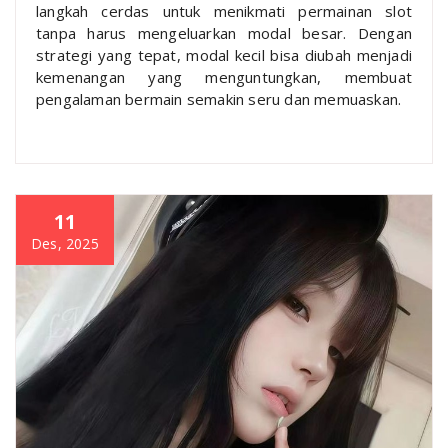
langkah cerdas untuk menikmati permainan slot
tanpa harus mengeluarkan modal besar. Dengan
strategi yang tepat, modal kecil bisa diubah menjadi
kemenangan yang menguntungkan, membuat
pengalaman bermain semakin seru dan memuaskan.
11
Des, 2025