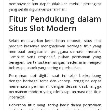
pembayaran kini dapat dilakukan melalui perangkat
yang selalu digunakan sehari-hari.
Fitur Pendukung dalam
Situs Slot Modern
Selain menawarkan kemudahan deposit, situs slot
modern biasanya menghadirkan berbagai fitur yang
membuat pengalaman pengguna semakin menarik.
Tampilan yang responsif, pilihan permainan yang
beragam, serta sistem navigasi sederhana menjadi
beberapa aspek yang sering diperhatikan.
Permainan slot digital saat ini telah berkembang
dengan berbagai tema dan konsep. Pengguna dapat
menemukan permainan dengan desain klasik hingga
permainan modern yang dilengkapi animasi dan fitur
interaktif.
Beberapa fitur yang sering hadir dalam permainan