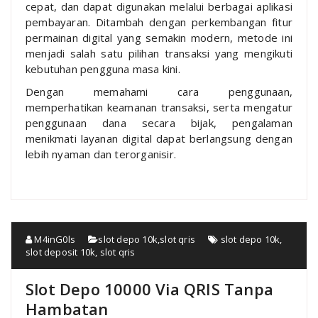
cepat, dan dapat digunakan melalui berbagai aplikasi
pembayaran. Ditambah dengan perkembangan fitur
permainan digital yang semakin modern, metode ini
menjadi salah satu pilihan transaksi yang mengikuti
kebutuhan pengguna masa kini.
Dengan memahami cara penggunaan,
memperhatikan keamanan transaksi, serta mengatur
penggunaan dana secara bijak, pengalaman
menikmati layanan digital dapat berlangsung dengan
lebih nyaman dan terorganisir.
M4inG0ls
slot depo 10k
,
slot qris
slot depo 10k
,
slot deposit 10k
,
slot qris
Slot Depo 10000 Via QRIS Tanpa
Hambatan