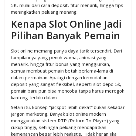
5K, mulai dari cara deposit, fitur menarik, hingga tips
meningkatkan peluang menang.
Kenapa Slot Online Jadi
Pilihan Banyak Pemain
Slot online memang punya daya tarik tersendiri. Dari
tampilannya yang penuh warna, animasi yang
menarik, hingga fitur bonus yang menggiurkan,
semua membuat pemain betah berlama-lama di
dalam permainan. Apalagi dengan kemudahan
deposit yang sangat fleksibel, seperti slot depo 5k,
pemain baru pun bisa mencoba tanpa harus merogoh
kantong terlalu dalam.
Selain itu, konsep “jackpot lebih dekat” bukan sekadar
jargon marketing. Banyak slot online modern
menggunakan sistem RTP (Return To Player) yang
cukup tinggi, sehingga peluang mendapatkan
kemenangan besar lebih realistis. Tidak heran jika