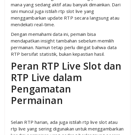
mana yang sedang aktif atau banyak dimainkan. Dari
sini muncul juga istilah rtp slot live yang
menggambarkan update RTP secara langsung atau
mendekati real-time.
Dengan memahami data ini, pemain bisa
mendapatkan insight tambahan sebelum memilih
permainan. Namun tetap perlu diingat bahwa data
RTP bersifat statistik, bukan kepastian hasil.
Peran RTP Live Slot dan
RTP Live dalam
Pengamatan
Permainan
Selain RTP harian, ada juga istilah rtp live slot atau
rtp live yang sering digunakan untuk menggambarkan