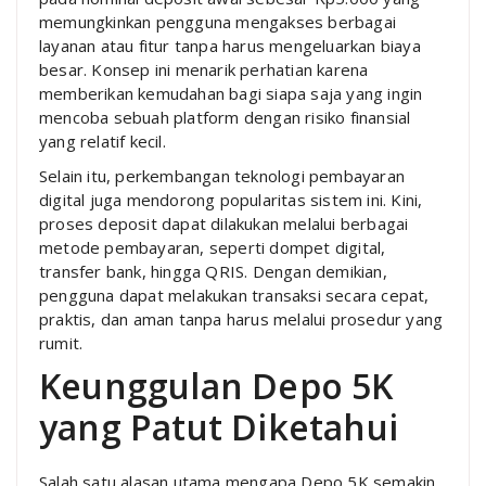
memungkinkan pengguna mengakses berbagai
layanan atau fitur tanpa harus mengeluarkan biaya
besar. Konsep ini menarik perhatian karena
memberikan kemudahan bagi siapa saja yang ingin
mencoba sebuah platform dengan risiko finansial
yang relatif kecil.
Selain itu, perkembangan teknologi pembayaran
digital juga mendorong popularitas sistem ini. Kini,
proses deposit dapat dilakukan melalui berbagai
metode pembayaran, seperti dompet digital,
transfer bank, hingga QRIS. Dengan demikian,
pengguna dapat melakukan transaksi secara cepat,
praktis, dan aman tanpa harus melalui prosedur yang
rumit.
Keunggulan Depo 5K
yang Patut Diketahui
Salah satu alasan utama mengapa Depo 5K semakin