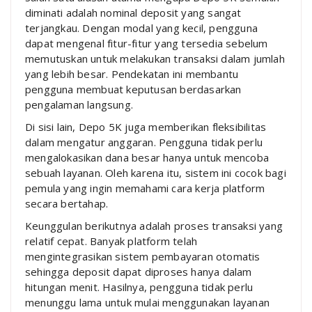
diminati adalah nominal deposit yang sangat
terjangkau. Dengan modal yang kecil, pengguna
dapat mengenal fitur-fitur yang tersedia sebelum
memutuskan untuk melakukan transaksi dalam jumlah
yang lebih besar. Pendekatan ini membantu
pengguna membuat keputusan berdasarkan
pengalaman langsung.
Di sisi lain, Depo 5K juga memberikan fleksibilitas
dalam mengatur anggaran. Pengguna tidak perlu
mengalokasikan dana besar hanya untuk mencoba
sebuah layanan. Oleh karena itu, sistem ini cocok bagi
pemula yang ingin memahami cara kerja platform
secara bertahap.
Keunggulan berikutnya adalah proses transaksi yang
relatif cepat. Banyak platform telah
mengintegrasikan sistem pembayaran otomatis
sehingga deposit dapat diproses hanya dalam
hitungan menit. Hasilnya, pengguna tidak perlu
menunggu lama untuk mulai menggunakan layanan