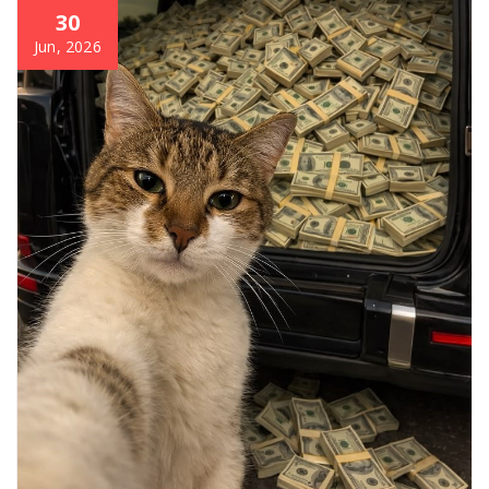
30
Jun, 2026