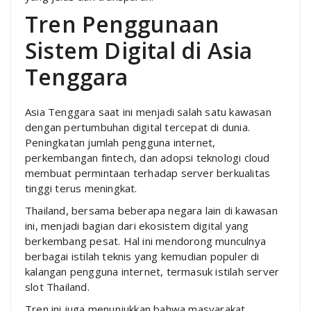
Tren Penggunaan
Sistem Digital di Asia
Tenggara
Asia Tenggara saat ini menjadi salah satu kawasan
dengan pertumbuhan digital tercepat di dunia.
Peningkatan jumlah pengguna internet,
perkembangan fintech, dan adopsi teknologi cloud
membuat permintaan terhadap server berkualitas
tinggi terus meningkat.
Thailand, bersama beberapa negara lain di kawasan
ini, menjadi bagian dari ekosistem digital yang
berkembang pesat. Hal ini mendorong munculnya
berbagai istilah teknis yang kemudian populer di
kalangan pengguna internet, termasuk istilah server
slot Thailand.
Tren ini juga menunjukkan bahwa masyarakat