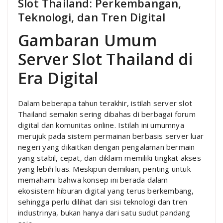
Slot Thailand: Perkembangan,
Teknologi, dan Tren Digital
Gambaran Umum
Server Slot Thailand di
Era Digital
Dalam beberapa tahun terakhir, istilah server slot
Thailand semakin sering dibahas di berbagai forum
digital dan komunitas online. Istilah ini umumnya
merujuk pada sistem permainan berbasis server luar
negeri yang dikaitkan dengan pengalaman bermain
yang stabil, cepat, dan diklaim memiliki tingkat akses
yang lebih luas. Meskipun demikian, penting untuk
memahami bahwa konsep ini berada dalam
ekosistem hiburan digital yang terus berkembang,
sehingga perlu dilihat dari sisi teknologi dan tren
industrinya, bukan hanya dari satu sudut pandang