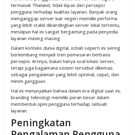
termasuk Thailand, tidak lepas dari persepsi
pengguna terhadap kualitas layanan. Banyak orang
menganggap server luar negeri memiliki performa
yang lebih stabil dibandingkan server lokal tertentu,
meskipun hal ini sangat bergantung pada penyedia
layanan masing-masing.
Dalam konteks dunia digital, istilah seperti ini sering
berkembang menjadi tren pemasaran berbasis
persepsi. Artinya, bukan hanya soal lokasi server,
tetapi juga bagaimana sistem tersebut dikemas
sebagai pengalaman yang lebih optimal, cepat, dan
minim gangguan.
Hal ini menunjukkan bahwa dalam era digital saat ini,
branding teknologi memiliki peran besar dalam
membentuk opini pengguna terhadap sebuah
layanan.
Peningkatan
Pengalaman Pengguna