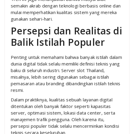
semakin akrab dengan teknologi berbasis online dan
mulai memperhatikan kualitas sistem yang mereka
gunakan sehari-hari.
Persepsi dan Realitas di
Balik Istilah Populer
Penting untuk memahami bahwa banyak istilah dalam
dunia digital tidak selalu memiliki definisi teknis yang
baku di seluruh industri. Server slot Thailand,
misalnya, lebih sering digunakan sebagai istilah
pemasaran atau branding dibandingkan istilah teknis
resmi.
Dalam praktiknya, kualitas sebuah layanan digital
ditentukan oleh banyak faktor seperti kapasitas
server, optimasi sistem, lokasi data center, serta
manajemen trafik pengguna. Oleh karena itu,
persepsi populer tidak selalu mencerminkan kondisi
teknis secara keseluruhan.