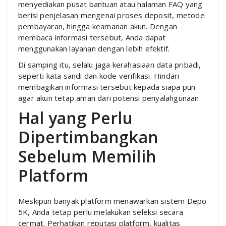
menyediakan pusat bantuan atau halaman FAQ yang
berisi penjelasan mengenai proses deposit, metode
pembayaran, hingga keamanan akun. Dengan
membaca informasi tersebut, Anda dapat
menggunakan layanan dengan lebih efektif.
Di samping itu, selalu jaga kerahasiaan data pribadi,
seperti kata sandi dan kode verifikasi. Hindari
membagikan informasi tersebut kepada siapa pun
agar akun tetap aman dari potensi penyalahgunaan.
Hal yang Perlu
Dipertimbangkan
Sebelum Memilih
Platform
Meskipun banyak platform menawarkan sistem Depo
5K, Anda tetap perlu melakukan seleksi secara
cermat. Perhatikan reputasi platform, kualitas