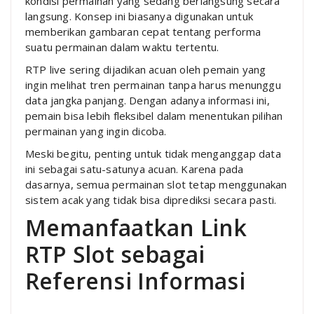
kondisi permainan yang sedang berlangsung secara
langsung. Konsep ini biasanya digunakan untuk
memberikan gambaran cepat tentang performa
suatu permainan dalam waktu tertentu.
RTP live sering dijadikan acuan oleh pemain yang
ingin melihat tren permainan tanpa harus menunggu
data jangka panjang. Dengan adanya informasi ini,
pemain bisa lebih fleksibel dalam menentukan pilihan
permainan yang ingin dicoba.
Meski begitu, penting untuk tidak menganggap data
ini sebagai satu-satunya acuan. Karena pada
dasarnya, semua permainan slot tetap menggunakan
sistem acak yang tidak bisa diprediksi secara pasti.
Memanfaatkan Link
RTP Slot sebagai
Referensi Informasi