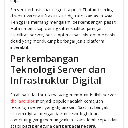
saja.
Server berbasis luar negeri seperti Thailand sering
disebut karena infrastruktur digital di kawasan Asia
Tenggara memang mengalami perkembangan pesat.
Hal ini mencakup peningkatan kualitas jaringan,
stabilitas server, serta optimalisasi sistem berbasis
cloud yang mendukung berbagai jenis platform
interaktif.
Perkembangan
Teknologi Server dan
Infrastruktur Digital
Salah satu faktor utama yang membuat istilah server
thailand slot
menjadi populer adalah kemajuan
teknologi server yang digunakan. Saat ini, banyak
sistem digital mengandalkan teknologi cloud
computing yang memungkinkan akses lebih cepat dan
stabil bagi pengguna dari berbagai negara.