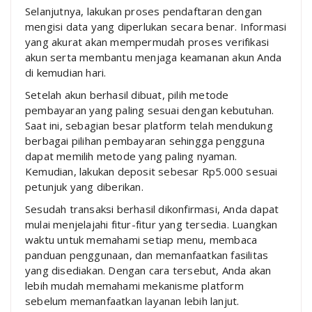
Selanjutnya, lakukan proses pendaftaran dengan
mengisi data yang diperlukan secara benar. Informasi
yang akurat akan mempermudah proses verifikasi
akun serta membantu menjaga keamanan akun Anda
di kemudian hari.
Setelah akun berhasil dibuat, pilih metode
pembayaran yang paling sesuai dengan kebutuhan.
Saat ini, sebagian besar platform telah mendukung
berbagai pilihan pembayaran sehingga pengguna
dapat memilih metode yang paling nyaman.
Kemudian, lakukan deposit sebesar Rp5.000 sesuai
petunjuk yang diberikan.
Sesudah transaksi berhasil dikonfirmasi, Anda dapat
mulai menjelajahi fitur-fitur yang tersedia. Luangkan
waktu untuk memahami setiap menu, membaca
panduan penggunaan, dan memanfaatkan fasilitas
yang disediakan. Dengan cara tersebut, Anda akan
lebih mudah memahami mekanisme platform
sebelum memanfaatkan layanan lebih lanjut.