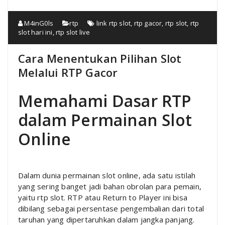
M4inG0ls
rtp
link rtp slot
,
rtp gacor
,
rtp slot
,
rtp
slot hari ini
,
rtp slot live
Cara Menentukan Pilihan Slot
Melalui RTP Gacor
Memahami Dasar RTP
dalam Permainan Slot
Online
Dalam dunia permainan slot online, ada satu istilah
yang sering banget jadi bahan obrolan para pemain,
yaitu rtp slot. RTP atau Return to Player ini bisa
dibilang sebagai persentase pengembalian dari total
taruhan yang dipertaruhkan dalam jangka panjang.