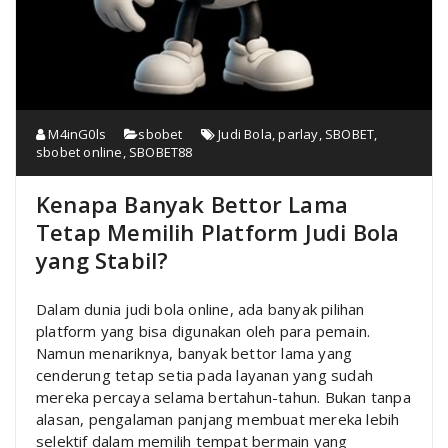
M4inG0ls
sbobet
Judi Bola
,
parlay
,
SBOBET
,
sbobet online
,
SBOBET88
Kenapa Banyak Bettor Lama
Tetap Memilih Platform Judi Bola
yang Stabil?
Dalam dunia judi bola online, ada banyak pilihan
platform yang bisa digunakan oleh para pemain.
Namun menariknya, banyak bettor lama yang
cenderung tetap setia pada layanan yang sudah
mereka percaya selama bertahun-tahun. Bukan tanpa
alasan, pengalaman panjang membuat mereka lebih
selektif dalam memilih tempat bermain yang