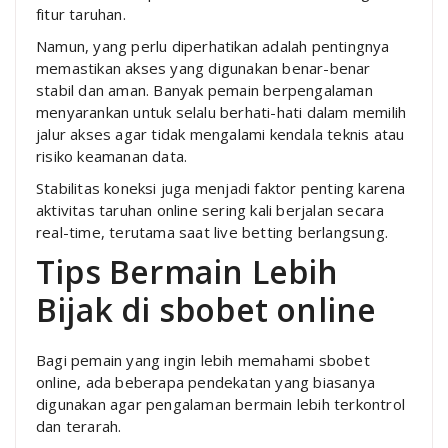
fitur taruhan.
Namun, yang perlu diperhatikan adalah pentingnya
memastikan akses yang digunakan benar-benar
stabil dan aman. Banyak pemain berpengalaman
menyarankan untuk selalu berhati-hati dalam memilih
jalur akses agar tidak mengalami kendala teknis atau
risiko keamanan data.
Stabilitas koneksi juga menjadi faktor penting karena
aktivitas taruhan online sering kali berjalan secara
real-time, terutama saat live betting berlangsung.
Tips Bermain Lebih
Bijak di sbobet online
Bagi pemain yang ingin lebih memahami sbobet
online, ada beberapa pendekatan yang biasanya
digunakan agar pengalaman bermain lebih terkontrol
dan terarah.