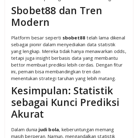
Sbobet88 dan Tren
Modern
Platform besar seperti
sbobet88
telah lama dikenal
sebagai pionir dalam menyediakan data statistik
yang lengkap. Mereka tidak hanya menawarkan odds,
tetapi juga insight berbasis data yang membantu
bettor membuat prediksi lebih cerdas. Dengan fitur
ini, pemain bisa membandingkan tren dan
menentukan strategi taruhan yang lebih matang.
Kesimpulan: Statistik
sebagai Kunci Prediksi
Akurat
Dalam dunia
judi bola
, keberuntungan memang
masih berperan. Namun, mengandalkan statistik