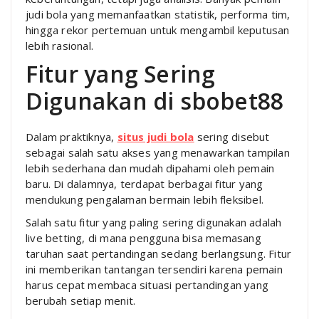
judi bola yang memanfaatkan statistik, performa tim,
hingga rekor pertemuan untuk mengambil keputusan
lebih rasional.
Fitur yang Sering
Digunakan di sbobet88
Dalam praktiknya,
situs judi bola
sering disebut
sebagai salah satu akses yang menawarkan tampilan
lebih sederhana dan mudah dipahami oleh pemain
baru. Di dalamnya, terdapat berbagai fitur yang
mendukung pengalaman bermain lebih fleksibel.
Salah satu fitur yang paling sering digunakan adalah
live betting, di mana pengguna bisa memasang
taruhan saat pertandingan sedang berlangsung. Fitur
ini memberikan tantangan tersendiri karena pemain
harus cepat membaca situasi pertandingan yang
berubah setiap menit.