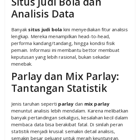
Situs Judi Bola dan
Analisis Data
Banyak
situs judi bola
kini menyediakan fitur analisis
lengkap. Mereka menampilkan head-to-head,
performa kandang/tandang, hingga kondisi fisik
pemain. Informasi ini membantu bettor membuat
keputusan yang lebih rasional, bukan sekadar
menebak.
Parlay dan Mix Parlay:
Tantangan Statistik
Jenis taruhan seperti
parlay
dan
mix parlay
menuntut analisis lebih mendalam. Karena melibatkan
banyak pertandingan sekaligus, kesalahan kecil dalam
membaca data bisa berakibat fatal. Di sinilah peran
statistik menjadi krusial: semakin detail analisis,
semakin besar peluang untuk meraih keuntungan.