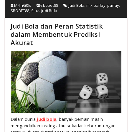
M4inG0ls
sbobet88
Judi Bola
,
mix parlay
,
parlay
,
SBOBET88
,
Situs Judi Bola
Judi Bola dan Peran Statistik
dalam Membentuk Prediksi
Akurat
Dalam dunia
judi bola
, banyak pemain masih
mengandalkan insting atau sekadar keberuntungan.