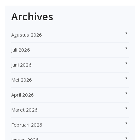
Archives
Agustus 2026
Juli 2026
Juni 2026
Mei 2026
April 2026
Maret 2026
Februari 2026
Januari 2026