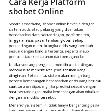
Cara Kerja Platform
sbobet Online
Secara sederhana, sbobet online bekerja dengan
sistem odds atau peluang yang ditentukan
berdasarkan data pertandingan, performa tim,
hingga analisis pasar taruhan global. Setiap
pertandingan memiliki angka odds yang berubah
sesuai dengan kondisi tertentu, seperti lineup
pemain atau tren taruhan dari pengguna lain.
Ketika seorang pengguna memilih pertandingan,
mereka bisa menentukan jenis taruhan yang
diinginkan. Setelah itu, sistem akan menghitung
potensi kemenangan berdasarkan odds yang berlaku
saat taruhan dipasang. Jika prediksi sesuai dengan
hasil pertandingan, maka kemenangan akan dikalikan
dengan nilai odds tersebut.
Menariknya, sistem ini tidak hanya bergantung pada
keberuntungan, tetapi juga analisis. Banyak pemain