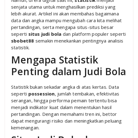
Namun, di era digital saat ini,
statistik
menjadi
senjata utama untuk menghasilkan prediksi yang
lebih akurat. Artikel ini akan membahas bagaimana
data dan angka mampu mengubah cara kita melihat
pertandingan, serta mengapa situs-situs besar
seperti
situs judi bola
dan platform populer seperti
sbobet88
semakin menekankan pentingnya analisis
statistik.
Mengapa Statistik
Penting dalam Judi Bola
Statistik bukan sekadar angka di atas kertas. Data
seperti
possession
, jumlah tembakan, efektivitas
serangan, hingga performa pemain tertentu bisa
menjadi indikator kuat dalam menentukan hasil
pertandingan. Dengan memahami tren ini, bettor
dapat mengurangi risiko dan meningkatkan peluang
kemenangan.