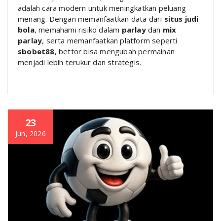
adalah cara modern untuk meningkatkan peluang
menang. Dengan memanfaatkan data dari
situs judi
bola
, memahami risiko dalam
parlay
dan
mix
parlay
, serta memanfaatkan platform seperti
sbobet88
, bettor bisa mengubah permainan
menjadi lebih terukur dan strategis.
23
Jun, 2026