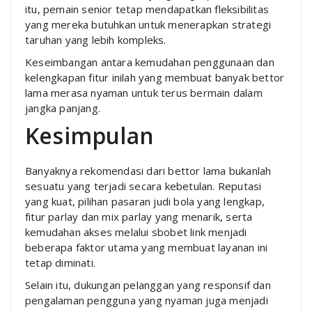
itu, pemain senior tetap mendapatkan fleksibilitas
yang mereka butuhkan untuk menerapkan strategi
taruhan yang lebih kompleks.
Keseimbangan antara kemudahan penggunaan dan
kelengkapan fitur inilah yang membuat banyak bettor
lama merasa nyaman untuk terus bermain dalam
jangka panjang.
Kesimpulan
Banyaknya rekomendasi dari bettor lama bukanlah
sesuatu yang terjadi secara kebetulan. Reputasi
yang kuat, pilihan pasaran judi bola yang lengkap,
fitur parlay dan mix parlay yang menarik, serta
kemudahan akses melalui sbobet link menjadi
beberapa faktor utama yang membuat layanan ini
tetap diminati.
Selain itu, dukungan pelanggan yang responsif dan
pengalaman pengguna yang nyaman juga menjadi