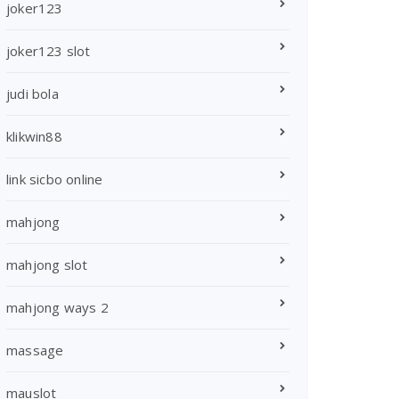
joker123
joker123 slot
judi bola
klikwin88
link sicbo online
mahjong
mahjong slot
mahjong ways 2
massage
mauslot