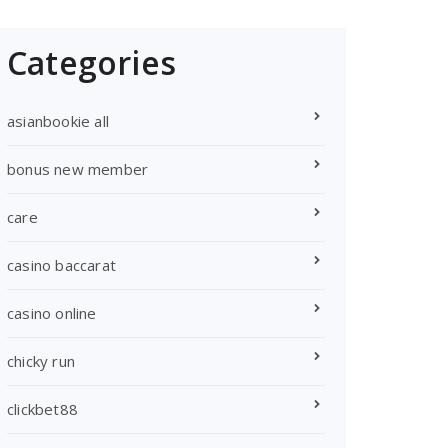
Categories
asianbookie all
bonus new member
care
casino baccarat
casino online
chicky run
clickbet88