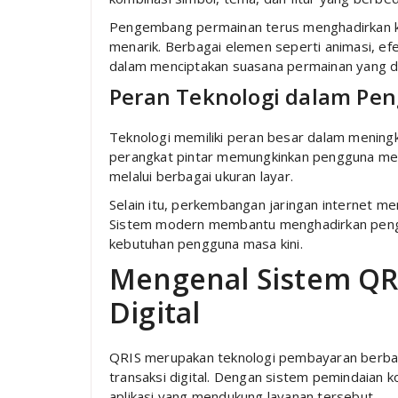
Pengembang permainan terus menghadirkan ko
menarik. Berbagai elemen seperti animasi, efe
dalam menciptakan suasana permainan yang d
Peran Teknologi dalam Pe
Teknologi memiliki peran besar dalam meningk
perangkat pintar memungkinkan pengguna men
melalui berbagai ukuran layar.
Selain itu, perkembangan jaringan internet me
Sistem modern membantu menghadirkan pengal
kebutuhan pengguna masa kini.
Mengenal Sistem QRI
Digital
QRIS merupakan teknologi pembayaran berba
transaksi digital. Dengan sistem pemindaian
aplikasi yang mendukung layanan tersebut.