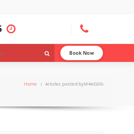
5
Book Now
Home
/
Articles posted byM4inG0ls