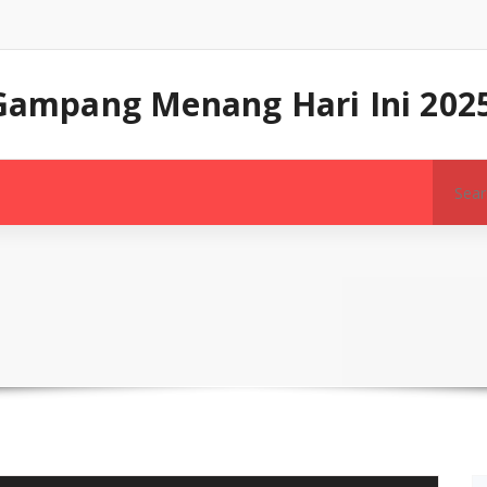
 Gampang Menang Hari Ini 202
Search
for: