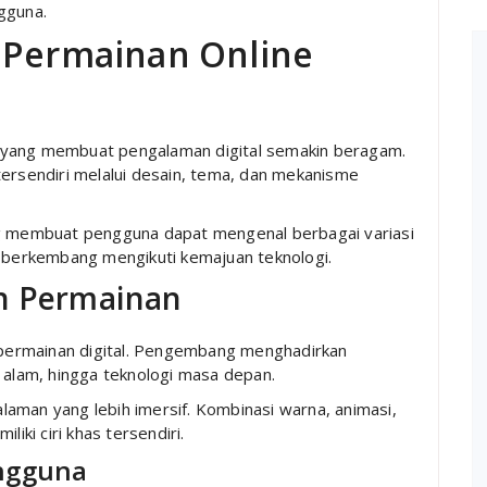
gguna.
 Permainan Online
tur yang membuat pengalaman digital semakin beragam.
tersendiri melalui desain, tema, dan mekanisme
ng membuat pengguna dapat mengenal berbagai variasi
s berkembang mengikuti kemajuan teknologi.
in Permainan
permainan digital. Pengembang menghadirkan
, alam, hingga teknologi masa depan.
aman yang lebih imersif. Kombinasi warna, animasi,
ki ciri khas tersendiri.
engguna