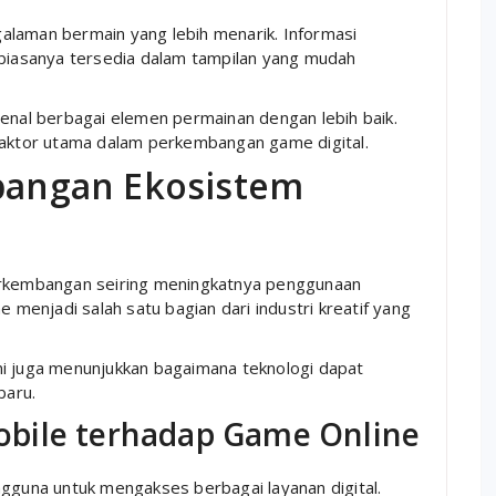
alaman bermain yang lebih menarik. Informasi
 biasanya tersedia dalam tampilan yang mudah
al berbagai elemen permainan dengan lebih baik.
 faktor utama dalam perkembangan game digital.
angan Ekosistem
perkembangan seiring meningkatnya penggunaan
e menjadi salah satu bagian dari industri kreatif yang
ni juga menunjukkan bagaimana teknologi dapat
baru.
bile terhadap Game Online
una untuk mengakses berbagai layanan digital.