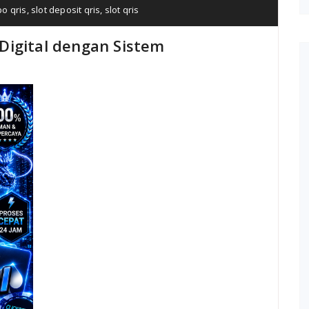
po qris
,
slot deposit qris
,
slot qris
Digital dengan Sistem