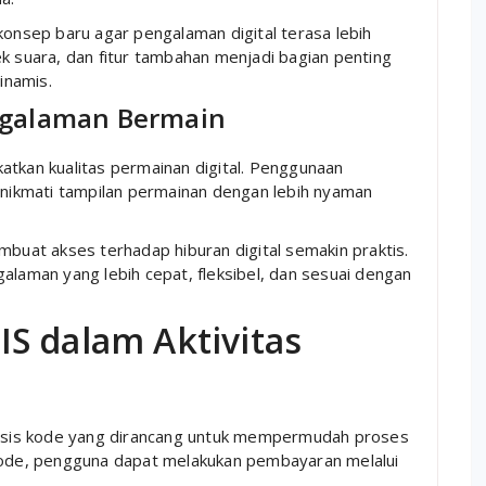
nsep baru agar pengalaman digital terasa lebih
k suara, dan fitur tambahan menjadi bagian penting
inamis.
ngalaman Bermain
atkan kualitas permainan digital. Penggunaan
ikmati tampilan permainan dengan lebih nyaman
mbuat akses terhadap hiburan digital semakin praktis.
aman yang lebih cepat, fleksibel, dan sesuai dengan
S dalam Aktivitas
sis kode yang dirancang untuk mempermudah proses
 kode, pengguna dapat melakukan pembayaran melalui