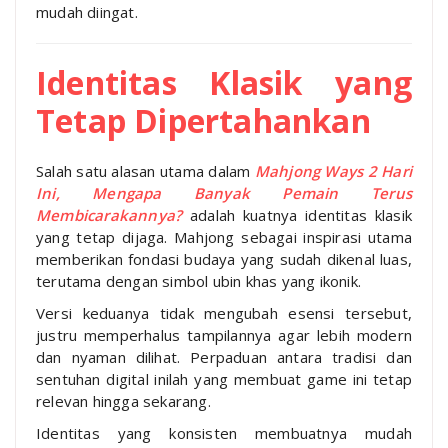
mudah diingat.
Identitas Klasik yang
Tetap Dipertahankan
Salah satu alasan utama dalam
Mahjong Ways 2 Hari
Ini, Mengapa Banyak Pemain Terus
Membicarakannya?
adalah kuatnya identitas klasik
yang tetap dijaga. Mahjong sebagai inspirasi utama
memberikan fondasi budaya yang sudah dikenal luas,
terutama dengan simbol ubin khas yang ikonik.
Versi keduanya tidak mengubah esensi tersebut,
justru memperhalus tampilannya agar lebih modern
dan nyaman dilihat. Perpaduan antara tradisi dan
sentuhan digital inilah yang membuat game ini tetap
relevan hingga sekarang.
Identitas yang konsisten membuatnya mudah