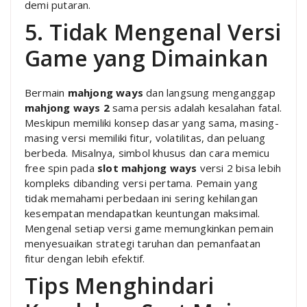
demi putaran.
5. Tidak Mengenal Versi
Game yang Dimainkan
Bermain
mahjong ways
dan langsung menganggap
mahjong ways 2
sama persis adalah kesalahan fatal.
Meskipun memiliki konsep dasar yang sama, masing-
masing versi memiliki fitur, volatilitas, dan peluang
berbeda. Misalnya, simbol khusus dan cara memicu
free spin pada
slot mahjong ways
versi 2 bisa lebih
kompleks dibanding versi pertama. Pemain yang
tidak memahami perbedaan ini sering kehilangan
kesempatan mendapatkan keuntungan maksimal.
Mengenal setiap versi game memungkinkan pemain
menyesuaikan strategi taruhan dan pemanfaatan
fitur dengan lebih efektif.
Tips Menghindari