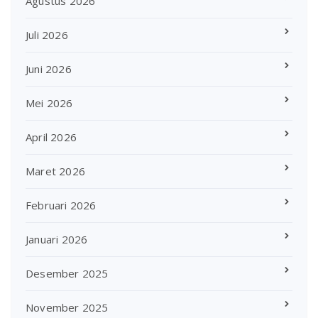
Agustus 2026
Juli 2026
Juni 2026
Mei 2026
April 2026
Maret 2026
Februari 2026
Januari 2026
Desember 2025
November 2025