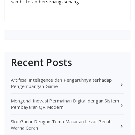
sambil tetap bersenang-senang.
Recent Posts
Artificial Intelligence dan Pengaruhnya terhadap
Pengembangan Game
Mengenal Inovasi Permainan Digital dengan Sistem
Pembayaran QR Modern
Slot Gacor Dengan Tema Makanan Lezat Penuh
Warna Cerah