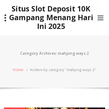
Skip
Situs Slot Deposit 10K
to
content
Gampang Menang Hari
Ini 2025
Category Archives: mahjong ways 2
Home
/
Archive by category "mahjong ways 2"