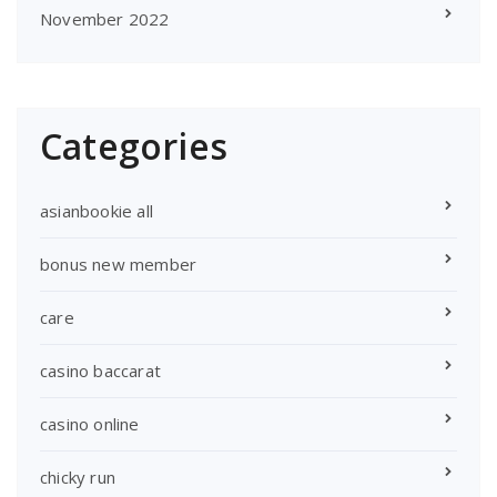
November 2022
Categories
asianbookie all
bonus new member
care
casino baccarat
casino online
chicky run