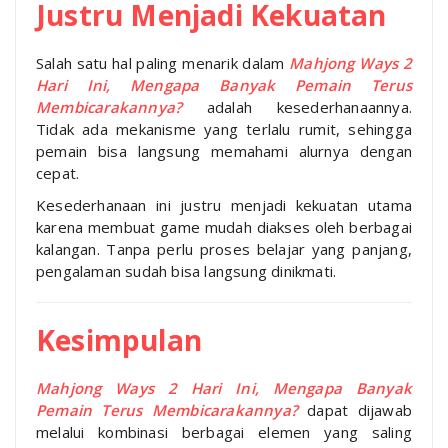
Justru Menjadi Kekuatan
Salah satu hal paling menarik dalam
Mahjong Ways 2
Hari Ini, Mengapa Banyak Pemain Terus
Membicarakannya?
adalah kesederhanaannya.
Tidak ada mekanisme yang terlalu rumit, sehingga
pemain bisa langsung memahami alurnya dengan
cepat.
Kesederhanaan ini justru menjadi kekuatan utama
karena membuat game mudah diakses oleh berbagai
kalangan. Tanpa perlu proses belajar yang panjang,
pengalaman sudah bisa langsung dinikmati.
Kesimpulan
Mahjong Ways 2 Hari Ini, Mengapa Banyak
Pemain Terus Membicarakannya?
dapat dijawab
melalui kombinasi berbagai elemen yang saling