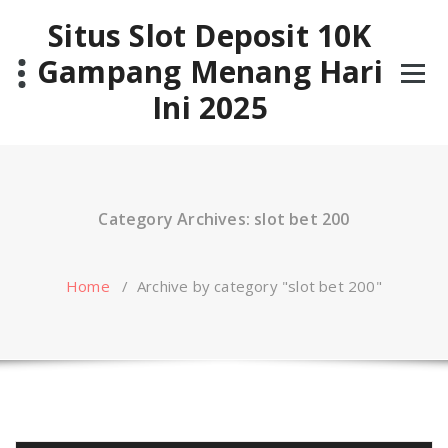
Skip
Situs Slot Deposit 10K
to
content
Gampang Menang Hari
Ini 2025
Category Archives: slot bet 200
Home
/
Archive by category "slot bet 200"