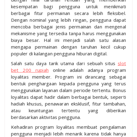
kesempatan bagi pengguna untuk menikmati
berbagai fitur permainan secara lebih fleksibel.
Dengan nominal yang lebih ringan, pengguna dapat
mencoba berbagai jenis permainan dan mengenal
mekanisme yang tersedia tanpa harus menggunakan
biaya besar. Hal ini menjadi salah satu alasan
mengapa permainan dengan taruhan kecil cukup
populer di kalangan pengguna hiburan digital.
Salah satu daya tarik utama dari sebuah situs
slot
bet 200 rupiah
online adalah adanya program
loyalitas member. Program ini dirancang sebagai
bentuk penghargaan kepada pengguna yang terus
menggunakan layanan dalam periode tertentu. Bonus
loyalitas dapat hadir dalam berbagai bentuk, seperti
hadiah khusus, penawaran eksklusif, fitur tambahan,
atau keuntungan tertentu yang diberikan
berdasarkan aktivitas pengguna.
Kehadiran program loyalitas membuat pengalaman
pengguna menjadi lebih menarik karena tidak hanya