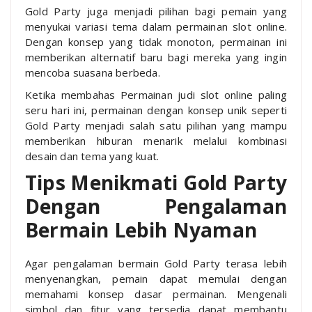
Gold Party juga menjadi pilihan bagi pemain yang
menyukai variasi tema dalam permainan slot online.
Dengan konsep yang tidak monoton, permainan ini
memberikan alternatif baru bagi mereka yang ingin
mencoba suasana berbeda.
Ketika membahas Permainan judi slot online paling
seru hari ini, permainan dengan konsep unik seperti
Gold Party menjadi salah satu pilihan yang mampu
memberikan hiburan menarik melalui kombinasi
desain dan tema yang kuat.
Tips Menikmati Gold Party
Dengan Pengalaman
Bermain Lebih Nyaman
Agar pengalaman bermain Gold Party terasa lebih
menyenangkan, pemain dapat memulai dengan
memahami konsep dasar permainan. Mengenali
simbol dan fitur yang tersedia dapat membantu