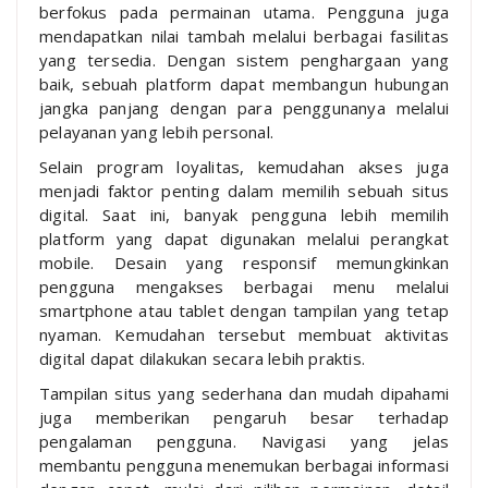
berfokus pada permainan utama. Pengguna juga
mendapatkan nilai tambah melalui berbagai fasilitas
yang tersedia. Dengan sistem penghargaan yang
baik, sebuah platform dapat membangun hubungan
jangka panjang dengan para penggunanya melalui
pelayanan yang lebih personal.
Selain program loyalitas, kemudahan akses juga
menjadi faktor penting dalam memilih sebuah situs
digital. Saat ini, banyak pengguna lebih memilih
platform yang dapat digunakan melalui perangkat
mobile. Desain yang responsif memungkinkan
pengguna mengakses berbagai menu melalui
smartphone atau tablet dengan tampilan yang tetap
nyaman. Kemudahan tersebut membuat aktivitas
digital dapat dilakukan secara lebih praktis.
Tampilan situs yang sederhana dan mudah dipahami
juga memberikan pengaruh besar terhadap
pengalaman pengguna. Navigasi yang jelas
membantu pengguna menemukan berbagai informasi