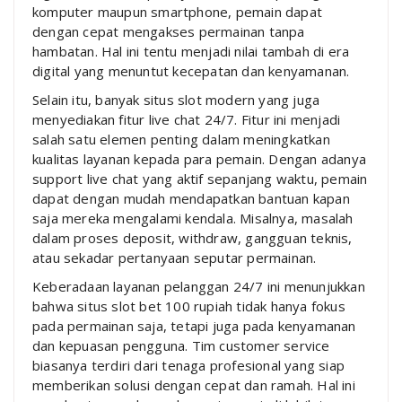
komputer maupun smartphone, pemain dapat
dengan cepat mengakses permainan tanpa
hambatan. Hal ini tentu menjadi nilai tambah di era
digital yang menuntut kecepatan dan kenyamanan.
Selain itu, banyak situs slot modern yang juga
menyediakan fitur live chat 24/7. Fitur ini menjadi
salah satu elemen penting dalam meningkatkan
kualitas layanan kepada para pemain. Dengan adanya
support live chat yang aktif sepanjang waktu, pemain
dapat dengan mudah mendapatkan bantuan kapan
saja mereka mengalami kendala. Misalnya, masalah
dalam proses deposit, withdraw, gangguan teknis,
atau sekadar pertanyaan seputar permainan.
Keberadaan layanan pelanggan 24/7 ini menunjukkan
bahwa situs slot bet 100 rupiah tidak hanya fokus
pada permainan saja, tetapi juga pada kenyamanan
dan kepuasan pengguna. Tim customer service
biasanya terdiri dari tenaga profesional yang siap
memberikan solusi dengan cepat dan ramah. Hal ini