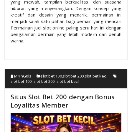
yang mewah, tampilan berkualitas, dan suasana
hiburan yang menyenangkan. Dengan konsep yang
kreatif dan desain yang menarik, permainan ini
menjadi salah satu pilihan bagi pemain yang mencari
Permainan judi slot online paling seru hari ini dengan
pengalaman bermain yang lebih modern dan penuh
warna.
M4inG0ls
slot bet 100
,
slot bet 200
,
slot bet kecil
slot bet 100
,
slot bet 200
,
slot bet kecil
Situs Slot Bet 200 dengan Bonus
Loyalitas Member