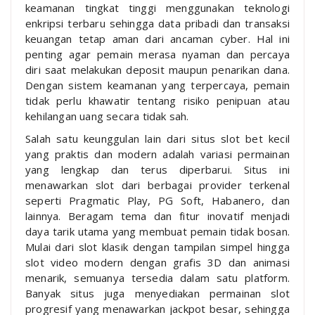
keamanan tingkat tinggi menggunakan teknologi
enkripsi terbaru sehingga data pribadi dan transaksi
keuangan tetap aman dari ancaman cyber. Hal ini
penting agar pemain merasa nyaman dan percaya
diri saat melakukan deposit maupun penarikan dana.
Dengan sistem keamanan yang terpercaya, pemain
tidak perlu khawatir tentang risiko penipuan atau
kehilangan uang secara tidak sah.
Salah satu keunggulan lain dari situs slot bet kecil
yang praktis dan modern adalah variasi permainan
yang lengkap dan terus diperbarui. Situs ini
menawarkan slot dari berbagai provider terkenal
seperti Pragmatic Play, PG Soft, Habanero, dan
lainnya. Beragam tema dan fitur inovatif menjadi
daya tarik utama yang membuat pemain tidak bosan.
Mulai dari slot klasik dengan tampilan simpel hingga
slot video modern dengan grafis 3D dan animasi
menarik, semuanya tersedia dalam satu platform.
Banyak situs juga menyediakan permainan slot
progresif yang menawarkan jackpot besar, sehingga