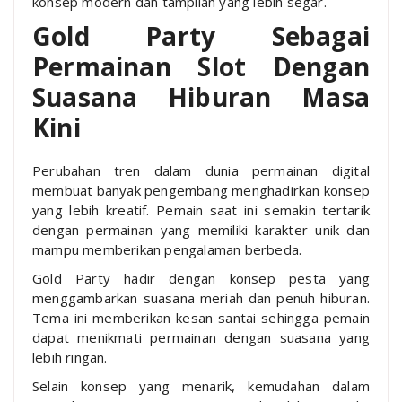
konsep modern dan tampilan yang lebih segar.
Gold Party Sebagai
Permainan Slot Dengan
Suasana Hiburan Masa
Kini
Perubahan tren dalam dunia permainan digital
membuat banyak pengembang menghadirkan konsep
yang lebih kreatif. Pemain saat ini semakin tertarik
dengan permainan yang memiliki karakter unik dan
mampu memberikan pengalaman berbeda.
Gold Party hadir dengan konsep pesta yang
menggambarkan suasana meriah dan penuh hiburan.
Tema ini memberikan kesan santai sehingga pemain
dapat menikmati permainan dengan suasana yang
lebih ringan.
Selain konsep yang menarik, kemudahan dalam