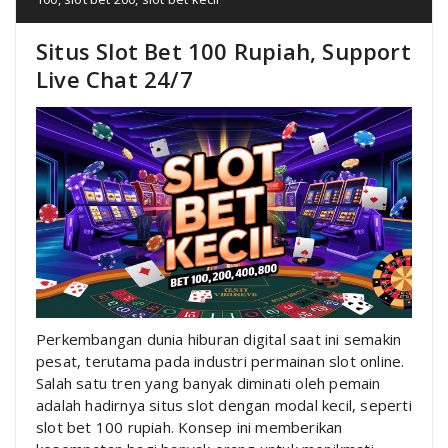
Situs Slot Bet 100 Rupiah, Support
Live Chat 24/7
Perkembangan dunia hiburan digital saat ini semakin
pesat, terutama pada industri permainan slot online.
Salah satu tren yang banyak diminati oleh pemain
adalah hadirnya situs slot dengan modal kecil, seperti
slot bet 100 rupiah. Konsep ini memberikan