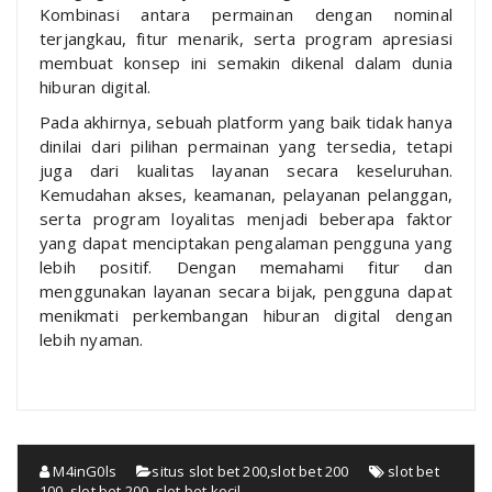
Kombinasi antara permainan dengan nominal
terjangkau, fitur menarik, serta program apresiasi
membuat konsep ini semakin dikenal dalam dunia
hiburan digital.
Pada akhirnya, sebuah platform yang baik tidak hanya
dinilai dari pilihan permainan yang tersedia, tetapi
juga dari kualitas layanan secara keseluruhan.
Kemudahan akses, keamanan, pelayanan pelanggan,
serta program loyalitas menjadi beberapa faktor
yang dapat menciptakan pengalaman pengguna yang
lebih positif. Dengan memahami fitur dan
menggunakan layanan secara bijak, pengguna dapat
menikmati perkembangan hiburan digital dengan
lebih nyaman.
M4inG0ls
situs slot bet 200
,
slot bet 200
slot bet
100
,
slot bet 200
,
slot bet kecil