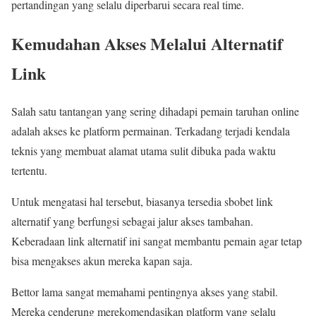
pertandingan yang selalu diperbarui secara real time.
Kemudahan Akses Melalui Alternatif
Link
Salah satu tantangan yang sering dihadapi pemain taruhan online
adalah akses ke platform permainan. Terkadang terjadi kendala
teknis yang membuat alamat utama sulit dibuka pada waktu
tertentu.
Untuk mengatasi hal tersebut, biasanya tersedia sbobet link
alternatif yang berfungsi sebagai jalur akses tambahan.
Keberadaan link alternatif ini sangat membantu pemain agar tetap
bisa mengakses akun mereka kapan saja.
Bettor lama sangat memahami pentingnya akses yang stabil.
Mereka cenderung merekomendasikan platform yang selalu