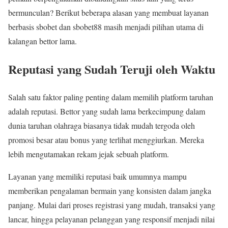
bermunculan? Berikut beberapa alasan yang membuat layanan
berbasis sbobet dan sbobet88 masih menjadi pilihan utama di
kalangan bettor lama.
Reputasi yang Sudah Teruji oleh Waktu
Salah satu faktor paling penting dalam memilih platform taruhan
adalah reputasi. Bettor yang sudah lama berkecimpung dalam
dunia taruhan olahraga biasanya tidak mudah tergoda oleh
promosi besar atau bonus yang terlihat menggiurkan. Mereka
lebih mengutamakan rekam jejak sebuah platform.
Layanan yang memiliki reputasi baik umumnya mampu
memberikan pengalaman bermain yang konsisten dalam jangka
panjang. Mulai dari proses registrasi yang mudah, transaksi yang
lancar, hingga pelayanan pelanggan yang responsif menjadi nilai