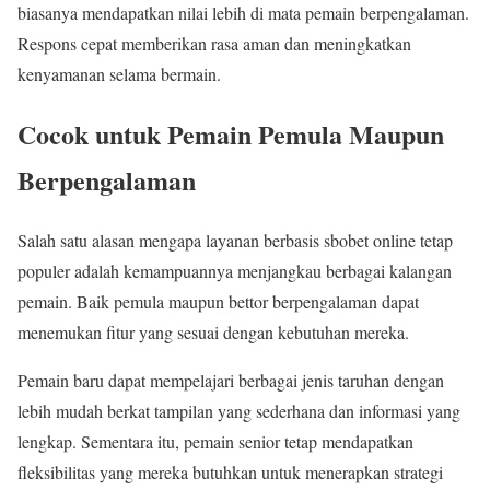
biasanya mendapatkan nilai lebih di mata pemain berpengalaman.
Respons cepat memberikan rasa aman dan meningkatkan
kenyamanan selama bermain.
Cocok untuk Pemain Pemula Maupun
Berpengalaman
Salah satu alasan mengapa layanan berbasis sbobet online tetap
populer adalah kemampuannya menjangkau berbagai kalangan
pemain. Baik pemula maupun bettor berpengalaman dapat
menemukan fitur yang sesuai dengan kebutuhan mereka.
Pemain baru dapat mempelajari berbagai jenis taruhan dengan
lebih mudah berkat tampilan yang sederhana dan informasi yang
lengkap. Sementara itu, pemain senior tetap mendapatkan
fleksibilitas yang mereka butuhkan untuk menerapkan strategi