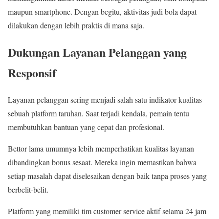
maupun smartphone. Dengan begitu, aktivitas judi bola dapat
dilakukan dengan lebih praktis di mana saja.
Dukungan Layanan Pelanggan yang
Responsif
Layanan pelanggan sering menjadi salah satu indikator kualitas
sebuah platform taruhan. Saat terjadi kendala, pemain tentu
membutuhkan bantuan yang cepat dan profesional.
Bettor lama umumnya lebih memperhatikan kualitas layanan
dibandingkan bonus sesaat. Mereka ingin memastikan bahwa
setiap masalah dapat diselesaikan dengan baik tanpa proses yang
berbelit-belit.
Platform yang memiliki tim customer service aktif selama 24 jam