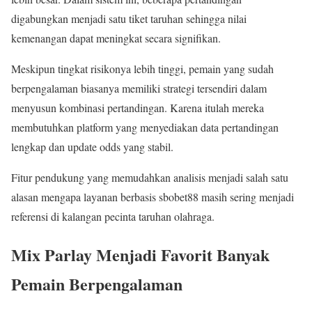
digabungkan menjadi satu tiket taruhan sehingga nilai
kemenangan dapat meningkat secara signifikan.
Meskipun tingkat risikonya lebih tinggi, pemain yang sudah
berpengalaman biasanya memiliki strategi tersendiri dalam
menyusun kombinasi pertandingan. Karena itulah mereka
membutuhkan platform yang menyediakan data pertandingan
lengkap dan update odds yang stabil.
Fitur pendukung yang memudahkan analisis menjadi salah satu
alasan mengapa layanan berbasis sbobet88 masih sering menjadi
referensi di kalangan pecinta taruhan olahraga.
Mix Parlay Menjadi Favorit Banyak
Pemain Berpengalaman