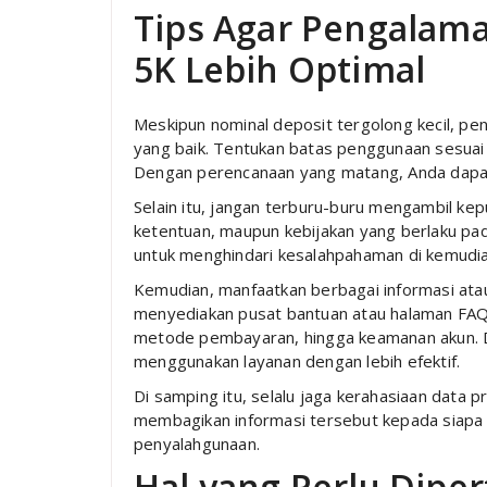
Tips Agar Pengala
5K Lebih Optimal
Meskipun nominal deposit tergolong kecil, p
yang baik. Tentukan batas penggunaan sesuai k
Dengan perencanaan yang matang, Anda dapat 
Selain itu, jangan terburu-buru mengambil kepu
ketentuan, maupun kebijakan yang berlaku pad
untuk menghindari kesalahpahaman di kemudian
Kemudian, manfaatkan berbagai informasi ata
menyediakan pusat bantuan atau halaman FAQ 
metode pembayaran, hingga keamanan akun. 
menggunakan layanan dengan lebih efektif.
Di samping itu, selalu jaga kerahasiaan data pr
membagikan informasi tersebut kepada siapa 
penyalahgunaan.
Hal yang Perlu Dip