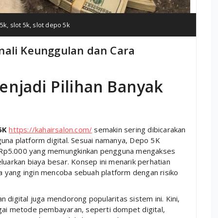
5k
,
slot 5k
,
slot depo 5k
nali Keunggulan dan Cara
njadi Pilihan Banyak
5K
https://kahairsalon.com/
semakin sering dibicarakan
una platform digital. Sesuai namanya, Depo 5K
r Rp5.000 yang memungkinkan pengguna mengakses
luarkan biaya besar. Konsep ini menarik perhatian
 yang ingin mencoba sebuah platform dengan risiko
 digital juga mendorong popularitas sistem ini. Kini,
gai metode pembayaran, seperti dompet digital,