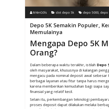
M4inG0ls
slot depo 5k
depo 5000
,
depo 
Depo 5K Semakin Populer, Ke
Memulainya
Mengapa Depo 5K Me
Orang?
Dalam beberapa waktu terakhir, istilah
Depo 
oleh masyarakat, khususnya di kalangan pengg
mengacu pada nominal deposit awal sebesa
berbagai layanan atau fitur tanpa harus menge
karena memberikan kemudahan bagi siapa saja
finansial yang relatif kecil.
Selain itu, perkembangan teknologi pembayaran
proses deposit dapat dilakukan melalui berba