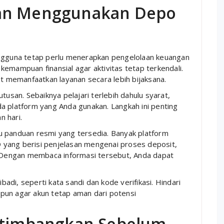
man Menggunakan Depo
engguna tetap perlu menerapkan pengelolaan keuangan
emampuan finansial agar aktivitas tetap terkendali.
memanfaatkan layanan secara lebih bijaksana.
tusan. Sebaiknya pelajari terlebih dahulu syarat,
a platform yang Anda gunakan. Langkah ini penting
 hari.
u panduan resmi yang tersedia. Banyak platform
yang berisi penjelasan mengenai proses deposit,
Dengan membaca informasi tersebut, Anda dapat
ibadi, seperti kata sandi dan kode verifikasi. Hindari
pun agar akun tetap aman dari potensi
ertimbangkan Sebelum