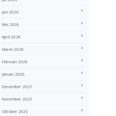
Juni 2026
Mei 2026
April 2026
Maret 2026
Februari 2026
Januari 2026
Desember 2025
November 2025
Oktober 2025