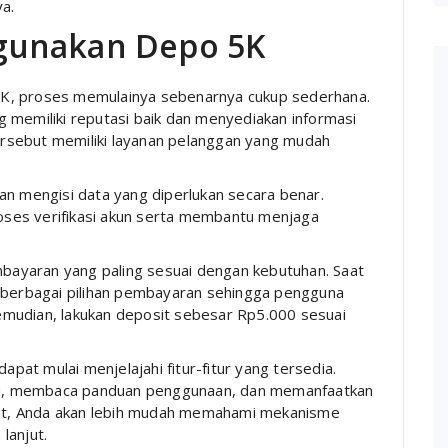
a.
gunakan Depo 5K
K, proses memulainya sebenarnya cukup sederhana.
 memiliki reputasi baik dan menyediakan informasi
tersebut memiliki layanan pelanggan yang mudah
.
an mengisi data yang diperlukan secara benar.
ses verifikasi akun serta membantu menjaga
embayaran yang paling sesuai dengan kebutuhan. Saat
g berbagai pilihan pembayaran sehingga pengguna
mudian, lakukan deposit sebesar Rp5.000 sesuai
apat mulai menjelajahi fitur-fitur yang tersedia.
u, membaca panduan penggunaan, dan memanfaatkan
ebut, Anda akan lebih mudah memahami mekanisme
lanjut.