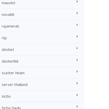
mauslot
nova88
rajamerak
rtp
sbobet
sbobet88
scatter hitam
server thailand
sicbo
Sicbo Dadu