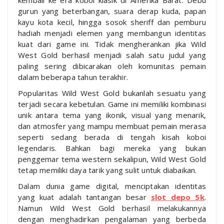
gurun yang beterbangan, suara derap kuda, papan
kayu kota kecil, hingga sosok sheriff dan pemburu
hadiah menjadi elemen yang membangun identitas
kuat dari game ini. Tidak mengherankan jika Wild
West Gold berhasil menjadi salah satu judul yang
paling sering dibicarakan oleh komunitas pemain
dalam beberapa tahun terakhir.
Popularitas Wild West Gold bukanlah sesuatu yang
terjadi secara kebetulan. Game ini memiliki kombinasi
unik antara tema yang ikonik, visual yang menarik,
dan atmosfer yang mampu membuat pemain merasa
seperti sedang berada di tengah kisah koboi
legendaris. Bahkan bagi mereka yang bukan
penggemar tema western sekalipun, Wild West Gold
tetap memiliki daya tarik yang sulit untuk diabaikan.
Dalam dunia game digital, menciptakan identitas
yang kuat adalah tantangan besar
slot depo 5k
.
Namun Wild West Gold berhasil melakukannya
dengan menghadirkan pengalaman yang berbeda