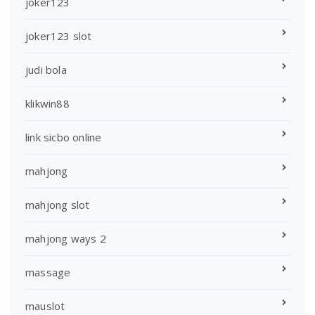
joker123
joker123 slot
judi bola
klikwin88
link sicbo online
mahjong
mahjong slot
mahjong ways 2
massage
mauslot