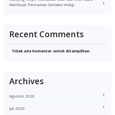
Membuat Permainan Semakin Hidup
Recent Comments
Tidak ada komentar untuk ditampilkan.
Archives
Agustus 2026
Juli 2026