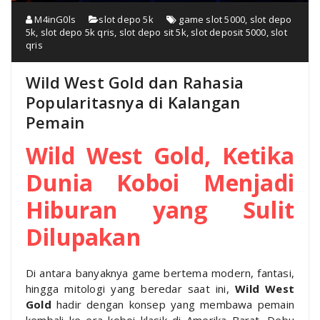
M4inG0ls
slot depo 5k
game slot 5000
,
slot depo
5k
,
slot depo 5k qris
,
slot depo sit 5k
,
slot deposit 5000
,
slot
qris
Wild West Gold dan Rahasia
Popularitasnya di Kalangan
Pemain
Wild West Gold, Ketika
Dunia Koboi Menjadi
Hiburan yang Sulit
Dilupakan
Di antara banyaknya game bertema modern, fantasi,
hingga mitologi yang beredar saat ini,
Wild West
Gold
hadir dengan konsep yang membawa pemain
kembali ke era koboi klasik di Amerika Barat. Debu