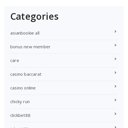
Categories
asianbookie all
bonus new member
care
casino baccarat
casino online
chicky run
clickbet88