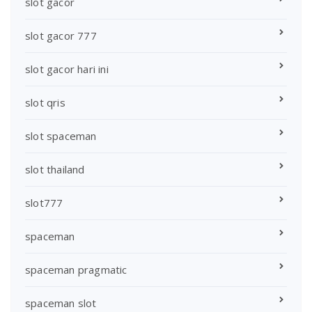
slot gacor
slot gacor 777
slot gacor hari ini
slot qris
slot spaceman
slot thailand
slot777
spaceman
spaceman pragmatic
spaceman slot