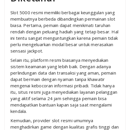
Slot 5000 resmi memiliki berbagai keunggulan yang
membuatnya berbeda dibandingkan permainan slot
biasa. Pertama, pemain dapat menikmati taruhan
rendah dengan peluang hadiah yang tetap besar. Hal
ini tentu sangat menguntungkan karena pemain tidak
perlu mengeluarkan modal besar untuk merasakan
sensasi jackpot.
Selain itu, platform resmi biasanya menyediakan
sistem keamanan yang lebih baik. Dengan adanya
perlindungan data dan transaksi yang aman, pemain
dapat bermain dengan nyaman tanpa khawatir
mengenai kebocoran informasi pribadi. Tidak hanya
itu, situs resmi juga menyediakan layanan pelanggan
yang aktif selama 24 jam sehingga pemain bisa
mendapatkan bantuan kapan saja saat mengalami
kendala.
Kemudian, provider slot resmi umumnya
menghadirkan game dengan kualitas grafis tinggi dan