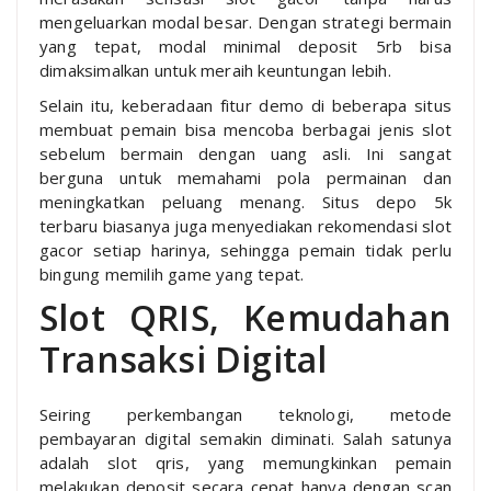
mengeluarkan modal besar. Dengan strategi bermain
yang tepat, modal minimal deposit 5rb bisa
dimaksimalkan untuk meraih keuntungan lebih.
Selain itu, keberadaan fitur demo di beberapa situs
membuat pemain bisa mencoba berbagai jenis slot
sebelum bermain dengan uang asli. Ini sangat
berguna untuk memahami pola permainan dan
meningkatkan peluang menang. Situs depo 5k
terbaru biasanya juga menyediakan rekomendasi slot
gacor setiap harinya, sehingga pemain tidak perlu
bingung memilih game yang tepat.
Slot QRIS, Kemudahan
Transaksi Digital
Seiring perkembangan teknologi, metode
pembayaran digital semakin diminati. Salah satunya
adalah slot qris, yang memungkinkan pemain
melakukan deposit secara cepat hanya dengan scan