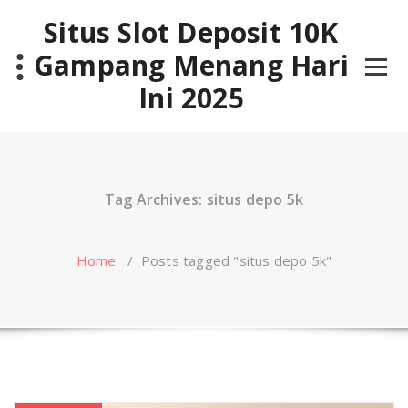
Skip
Situs Slot Deposit 10K
to
content
Gampang Menang Hari
Ini 2025
Tag Archives: situs depo 5k
Home
/
Posts tagged "situs depo 5k"