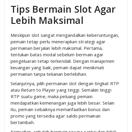
Tips Bermain Slot Agar
Lebih Maksimal
Meskipun slot sangat mengandalkan keberuntungan,
pemain tetap perlu menerapkan strategi agar
permainan berjalan lebih maksimal. Pertama,
tentukan batas modal sebelum bermain agar
pengeluaran tetap terkendali. Dengan manajemen
keuangan yang baik, pemain dapat menikmati
permainan tanpa tekanan berlebihan.
Selanjutnya, pilih permainan slot dengan tingkat RTP
atau Return to Player yang tinggi. Semakin tinggi
RTP suatu game, maka peluang pemain
mendapatkan kemenangan juga lebih besar. Selain
itu, pemain sebaiknya memanfaatkan bonus dan
promo yang tersedia agar saldo permainan
bertambah.
Kemudian, cobalah bermain secara santai dan tidak