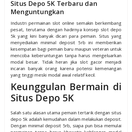
Situs Depo 5K Terbaru dan
Menguntungkan
Industri permainan slot online semakin berkembang
pesat, terutama dengan hadirnya konsep slot depo
5k yang kini banyak dicari para pemain. Situs yang
menyediakan minimal deposit 5rb ini memberikan
kesempatan bagi pemain baru maupun veteran untuk
mencoba keberuntungan tanpa harus mengeluarkan
modal besar. Tidak heran jika slot gacor menjadi
incaran banyak orang karena potensi kemenangan
yang tinggi meski modal awal relatif kecil.
Keunggulan Bermain di
Situs Depo 5K
Salah satu alasan utama pemain tertarik dengan situs
depo 5k adalah kemudahan dalam melakukan deposit.
Dengan minimal deposit 5rb, siapa pun bisa memulai