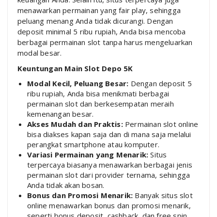
menawarkan permainan yang fair play, sehingga
peluang menang Anda tidak dicurangi. Dengan
deposit minimal 5 ribu rupiah, Anda bisa mencoba
berbagai permainan slot tanpa harus mengeluarkan
modal besar.
Keuntungan Main Slot Depo 5K
Modal Kecil, Peluang Besar:
Dengan deposit 5
ribu rupiah, Anda bisa menikmati berbagai
permainan slot dan berkesempatan meraih
kemenangan besar.
Akses Mudah dan Praktis:
Permainan slot online
bisa diakses kapan saja dan di mana saja melalui
perangkat smartphone atau komputer.
Variasi Permainan yang Menarik:
Situs
terpercaya biasanya menawarkan berbagai jenis
permainan slot dari provider ternama, sehingga
Anda tidak akan bosan.
Bonus dan Promosi Menarik:
Banyak situs slot
online menawarkan bonus dan promosi menarik,
seperti bonus deposit, cashback, dan free spin.