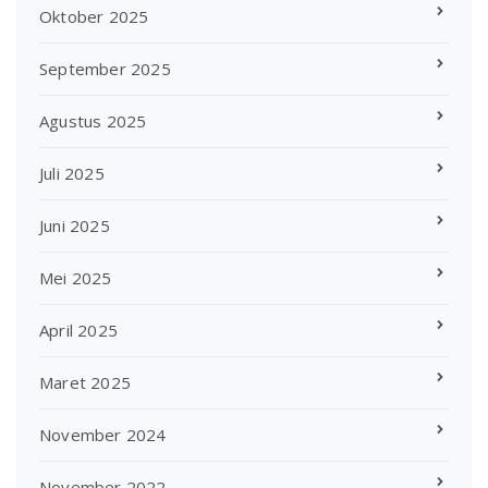
Oktober 2025
September 2025
Agustus 2025
Juli 2025
Juni 2025
Mei 2025
April 2025
Maret 2025
November 2024
November 2022