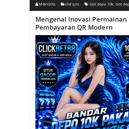
M4inG0ls
slot qris
slot depo 10k
,
slot de
Mengenal Inovasi Permainan 
Pembayaran QR Modern