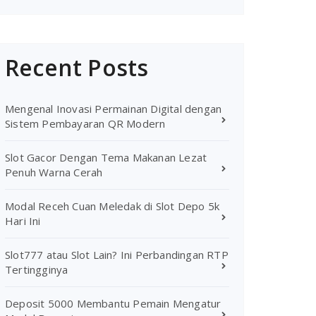
Recent Posts
Mengenal Inovasi Permainan Digital dengan
Sistem Pembayaran QR Modern
Slot Gacor Dengan Tema Makanan Lezat
Penuh Warna Cerah
Modal Receh Cuan Meledak di Slot Depo 5k
Hari Ini
Slot777 atau Slot Lain? Ini Perbandingan RTP
Tertingginya
Deposit 5000 Membantu Pemain Mengatur