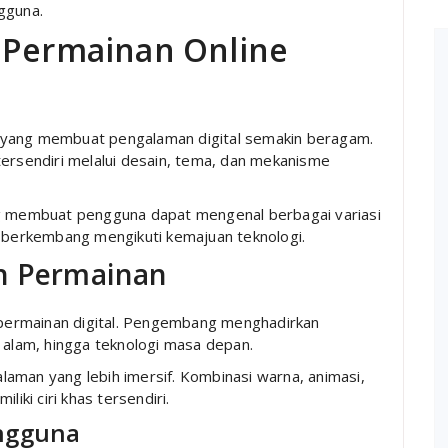
gguna.
 Permainan Online
tur yang membuat pengalaman digital semakin beragam.
tersendiri melalui desain, tema, dan mekanisme
ng membuat pengguna dapat mengenal berbagai variasi
s berkembang mengikuti kemajuan teknologi.
in Permainan
permainan digital. Pengembang menghadirkan
, alam, hingga teknologi masa depan.
aman yang lebih imersif. Kombinasi warna, animasi,
ki ciri khas tersendiri.
engguna