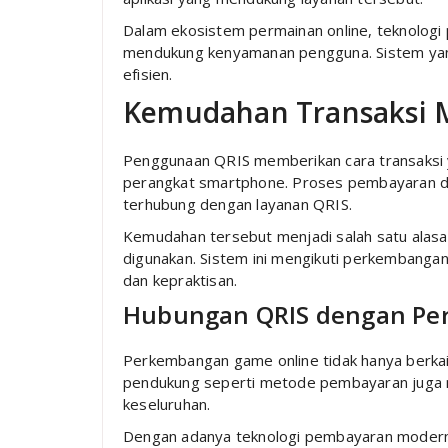
Dalam ekosistem permainan online, teknologi
mendukung kenyamanan pengguna. Sistem yang p
efisien.
Kemudahan Transaksi 
Penggunaan QRIS memberikan cara transaksi
perangkat smartphone. Proses pembayaran dapa
terhubung dengan layanan QRIS.
Kemudahan tersebut menjadi salah satu alasa
digunakan. Sistem ini mengikuti perkembang
dan kepraktisan.
Hubungan QRIS dengan Pe
Perkembangan game online tidak hanya berkai
pendukung seperti metode pembayaran juga me
keseluruhan.
Dengan adanya teknologi pembayaran modern,