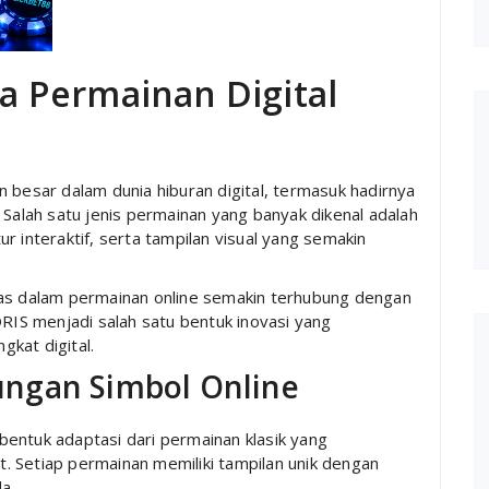
 Permainan Digital
esar dalam dunia hiburan digital, termasuk hadirnya
Salah satu jenis permainan yang banyak dikenal adalah
r interaktif, serta tampilan visual yang semakin
tas dalam permainan online semakin terhubung dengan
IS menjadi salah satu bentuk inovasi yang
kat digital.
ngan Simbol Online
entuk adaptasi dari permainan klasik yang
. Setiap permainan memiliki tampilan unik dengan
a.