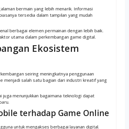
alaman bermain yang lebih menarik. Informasi
 biasanya tersedia dalam tampilan yang mudah
al berbagai elemen permainan dengan lebih baik.
 faktor utama dalam perkembangan game digital.
angan Ekosistem
perkembangan seiring meningkatnya penggunaan
e menjadi salah satu bagian dari industri kreatif yang
ni juga menunjukkan bagaimana teknologi dapat
baru.
bile terhadap Game Online
una untuk mengakses berbagai layanan digital.