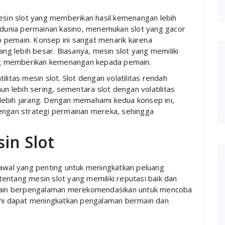
mesin slot yang memberikan hasil kemenangan lebih
m dunia permainan kasino, menemukan slot yang gacor
 pemain. Konsep ini sangat menarik karena
g lebih besar. Biasanya, mesin slot yang memiliki
ring memberikan kemenangan kepada pemain.
litas mesin slot. Slot dengan volatilitas rendah
 lebih sering, sementara slot dengan volatilitas
lebih jarang. Dengan memahami kedua konsep ini,
dengan strategi permainan mereka, sehingga
in Slot
 awal yang penting untuk meningkatkan peluang
entang mesin slot yang memiliki reputasi baik dan
ain berpengalaman merekomendasikan untuk mencoba
ini dapat meningkatkan pengalaman bermain dan