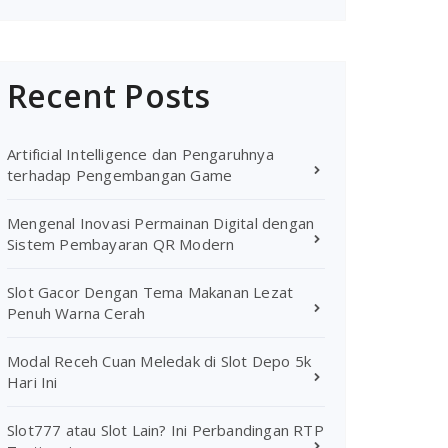
Recent Posts
Artificial Intelligence dan Pengaruhnya
terhadap Pengembangan Game
Mengenal Inovasi Permainan Digital dengan
Sistem Pembayaran QR Modern
Slot Gacor Dengan Tema Makanan Lezat
Penuh Warna Cerah
Modal Receh Cuan Meledak di Slot Depo 5k
Hari Ini
Slot777 atau Slot Lain? Ini Perbandingan RTP