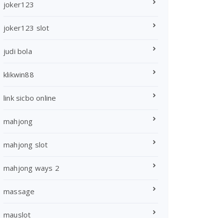
joker123
joker123 slot
judi bola
klikwin88
link sicbo online
mahjong
mahjong slot
mahjong ways 2
massage
mauslot