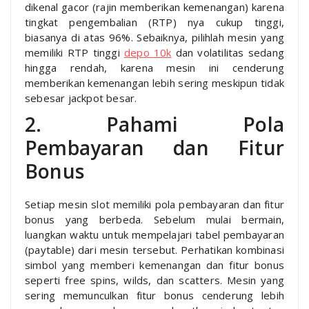
dikenal gacor (rajin memberikan kemenangan) karena
tingkat pengembalian (RTP) nya cukup tinggi,
biasanya di atas 96%. Sebaiknya, pilihlah mesin yang
memiliki RTP tinggi
depo 10k
dan volatilitas sedang
hingga rendah, karena mesin ini cenderung
memberikan kemenangan lebih sering meskipun tidak
sebesar jackpot besar.
2. Pahami Pola
Pembayaran dan Fitur
Bonus
Setiap mesin slot memiliki pola pembayaran dan fitur
bonus yang berbeda. Sebelum mulai bermain,
luangkan waktu untuk mempelajari tabel pembayaran
(paytable) dari mesin tersebut. Perhatikan kombinasi
simbol yang memberi kemenangan dan fitur bonus
seperti free spins, wilds, dan scatters. Mesin yang
sering memunculkan fitur bonus cenderung lebih