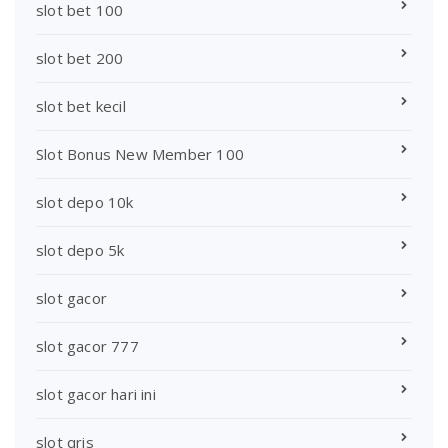
slot bet 100
slot bet 200
slot bet kecil
Slot Bonus New Member 100
slot depo 10k
slot depo 5k
slot gacor
slot gacor 777
slot gacor hari ini
slot qris