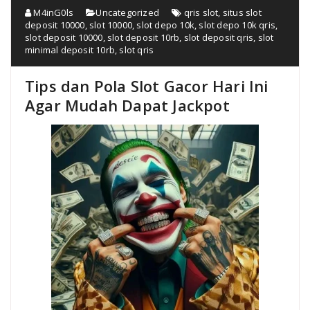
M4inG0ls
Uncategorized
qris slot
,
situs slot
deposit 10000
,
slot 10000
,
slot depo 10k
,
slot depo 10k qris
,
slot deposit 10000
,
slot deposit 10rb
,
slot deposit qris
,
slot
minimal deposit 10rb
,
slot qris
Tips dan Pola Slot Gacor Hari Ini
Agar Mudah Dapat Jackpot