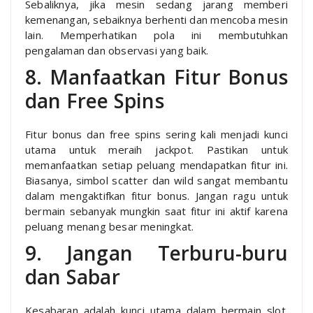
Sebaliknya, jika mesin sedang jarang memberi
kemenangan, sebaiknya berhenti dan mencoba mesin
lain. Memperhatikan pola ini membutuhkan
pengalaman dan observasi yang baik.
8. Manfaatkan Fitur Bonus
dan Free Spins
Fitur bonus dan free spins sering kali menjadi kunci
utama untuk meraih jackpot. Pastikan untuk
memanfaatkan setiap peluang mendapatkan fitur ini.
Biasanya, simbol scatter dan wild sangat membantu
dalam mengaktifkan fitur bonus. Jangan ragu untuk
bermain sebanyak mungkin saat fitur ini aktif karena
peluang menang besar meningkat.
9. Jangan Terburu-buru
dan Sabar
Kesabaran adalah kunci utama dalam bermain slot.