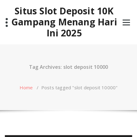
Skip
Situs Slot Deposit 10K
to
content
Gampang Menang Hari
Ini 2025
Tag Archives: slot deposit 10000
Home
/
Posts tagged "slot deposit 10000"