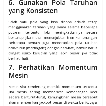
6. Gunakan Pola Taruhan
yang Konsisten
Salah satu pola yang bisa dicoba adalah tetap
menggunakan taruhan yang sama selama beberapa
putaran tertentu, lalu meningkatkannya secara
bertahap jika mesin menunjukkan tren kemenangan.
Beberapa pemain juga menerapkan pola taruhan
naik-turun (martingale) dengan hati-hati, namun harus
diingat risiko kerugian yang lebih besar jika tidak
berhati-hati.
7. Perhatikan Momentum
Mesin
Mesin slot cenderung memiliki momentum tertentu.
Jika mesin sering memberikan kemenangan kecil
secara berturut-turut, kemungkinan mesin tersebut
akan memberikan jackpot besar di waktu berikutnya.