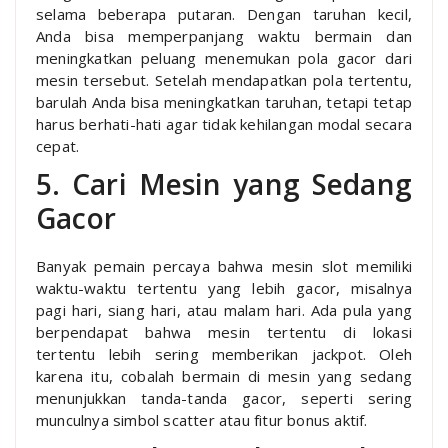
selama beberapa putaran. Dengan taruhan kecil,
Anda bisa memperpanjang waktu bermain dan
meningkatkan peluang menemukan pola gacor dari
mesin tersebut. Setelah mendapatkan pola tertentu,
barulah Anda bisa meningkatkan taruhan, tetapi tetap
harus berhati-hati agar tidak kehilangan modal secara
cepat.
5. Cari Mesin yang Sedang
Gacor
Banyak pemain percaya bahwa mesin slot memiliki
waktu-waktu tertentu yang lebih gacor, misalnya
pagi hari, siang hari, atau malam hari. Ada pula yang
berpendapat bahwa mesin tertentu di lokasi
tertentu lebih sering memberikan jackpot. Oleh
karena itu, cobalah bermain di mesin yang sedang
menunjukkan tanda-tanda gacor, seperti sering
munculnya simbol scatter atau fitur bonus aktif.