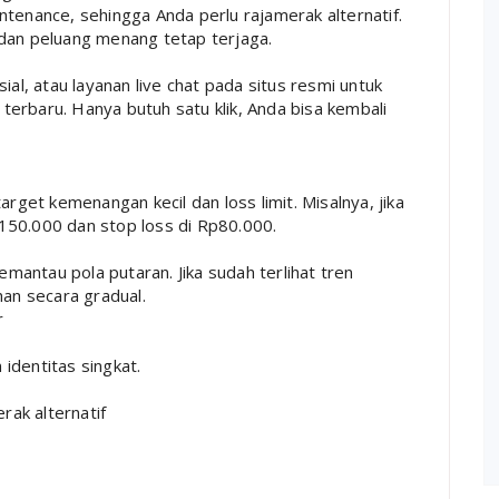
tenance, sehingga Anda perlu rajamerak alternatif.
r dan peluang menang tetap terjaga.
al, atau layanan live chat pada situs resmi untuk
 terbaru. Hanya butuh satu klik, Anda bisa kembali
rget kemenangan kecil dan loss limit. Misalnya, jika
50.000 dan stop loss di Rp80.000.
emantau pola putaran. Jika sudah terlihat tren
an secara gradual.
r
 identitas singkat.
rak alternatif