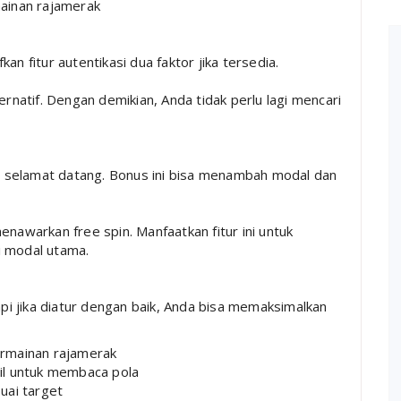
ainan rajamerak
n fitur autentikasi dua faktor jika tersedia.
rnatif. Dengan demikian, Anda tidak perlu lagi mencari
us selamat datang. Bonus ini bisa menambah modal dan
nawarkan free spin. Manfaatkan fitur ini untuk
 modal utama.
api jika diatur dengan baik, Anda bisa memaksimalkan
ermainan rajamerak
il untuk membaca pola
uai target