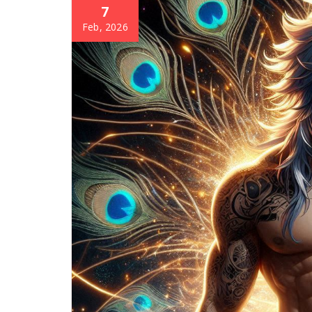
7
Feb, 2026