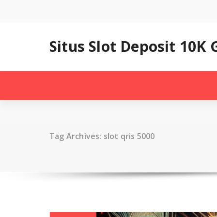
Skip
to
content
Situs Slot Deposit 10K
Tag Archives: slot qris 5000