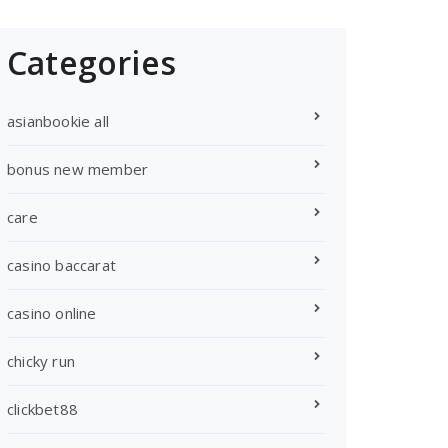
Categories
asianbookie all
bonus new member
care
casino baccarat
casino online
chicky run
clickbet88