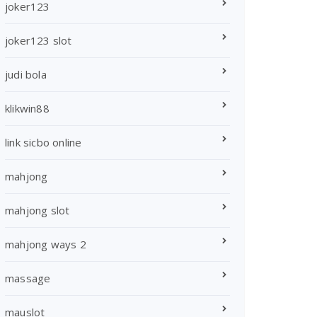
joker123
joker123 slot
judi bola
klikwin88
link sicbo online
mahjong
mahjong slot
mahjong ways 2
massage
mauslot