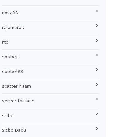
nova88
rajamerak
rtp
sbobet
sbobet88
scatter hitam
server thailand
sicbo
Sicbo Dadu