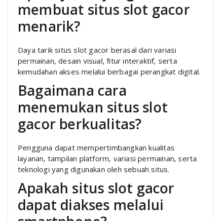
membuat situs slot gacor
menarik?
Daya tarik situs slot gacor berasal dari variasi
permainan, desain visual, fitur interaktif, serta
kemudahan akses melalui berbagai perangkat digital.
Bagaimana cara
menemukan situs slot
gacor berkualitas?
Pengguna dapat mempertimbangkan kualitas
layanan, tampilan platform, variasi permainan, serta
teknologi yang digunakan oleh sebuah situs.
Apakah situs slot gacor
dapat diakses melalui