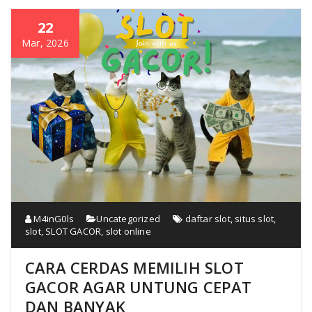
22
Mar, 2026
M4inG0ls
Uncategorized
daftar slot
,
situs slot
,
slot
,
SLOT GACOR
,
slot online
CARA CERDAS MEMILIH SLOT
GACOR AGAR UNTUNG CEPAT
DAN BANYAK