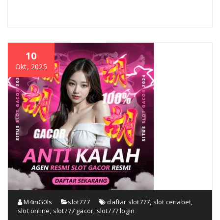
10
Okt, 2025
M4inG0ls
slot777
daftar slot777
,
slot ceriabet
,
slot online
,
slot777 gacor
,
slot777 login