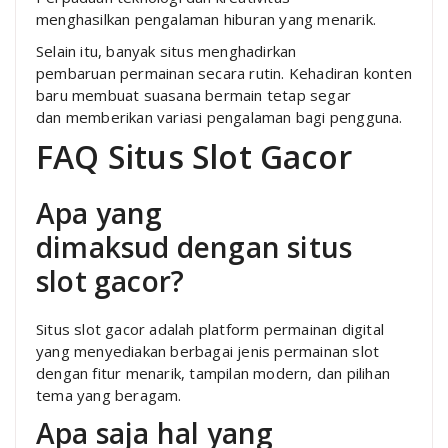
menghasilkan pengalaman hiburan yang menarik.
Selain itu, banyak situs menghadirkan
pembaruan permainan secara rutin. Kehadiran konten
baru membuat suasana bermain tetap segar
dan memberikan variasi pengalaman bagi pengguna.
FAQ Situs Slot Gacor
Apa yang
dimaksud dengan situs
slot gacor?
Situs slot gacor adalah platform permainan digital
yang menyediakan berbagai jenis permainan slot
dengan fitur menarik, tampilan modern, dan pilihan
tema yang beragam.
Apa saja hal yang