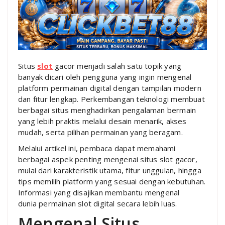
Situs
slot
gacor menjadi salah satu topik yang
banyak dicari oleh pengguna yang ingin mengenal
platform permainan digital dengan tampilan modern
dan fitur lengkap. Perkembangan teknologi membuat
berbagai situs menghadirkan pengalaman bermain
yang lebih praktis melalui desain menarik, akses
mudah, serta pilihan permainan yang beragam.
Melalui artikel ini, pembaca dapat memahami
berbagai aspek penting mengenai situs slot gacor,
mulai dari karakteristik utama, fitur unggulan, hingga
tips memilih platform yang sesuai dengan kebutuhan.
Informasi yang disajikan membantu mengenal
dunia permainan slot digital secara lebih luas.
Mengenal Situs