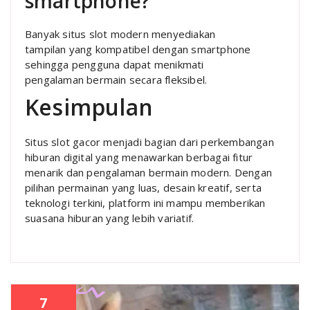
smartphone?
Banyak situs slot modern menyediakan
tampilan yang kompatibel dengan smartphone
sehingga pengguna dapat menikmati
pengalaman bermain secara fleksibel.
Kesimpulan
Situs slot gacor menjadi bagian dari perkembangan
hiburan digital yang menawarkan berbagai fitur
menarik dan pengalaman bermain modern. Dengan
pilihan permainan yang luas, desain kreatif, serta
teknologi terkini, platform ini mampu memberikan
suasana hiburan yang lebih variatif.
7