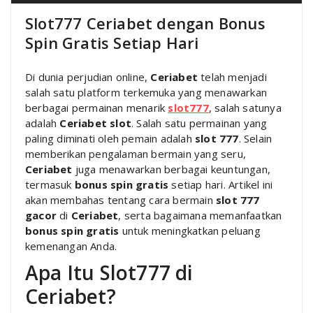
Slot777 Ceriabet dengan Bonus
Spin Gratis Setiap Hari
Di dunia perjudian online,
Ceriabet
telah menjadi
salah satu platform terkemuka yang menawarkan
berbagai permainan menarik
slot777
, salah satunya
adalah
Ceriabet slot
. Salah satu permainan yang
paling diminati oleh pemain adalah
slot 777
. Selain
memberikan pengalaman bermain yang seru,
Ceriabet
juga menawarkan berbagai keuntungan,
termasuk
bonus spin gratis
setiap hari. Artikel ini
akan membahas tentang cara bermain
slot 777
gacor
di
Ceriabet
, serta bagaimana memanfaatkan
bonus spin gratis
untuk meningkatkan peluang
kemenangan Anda.
Apa Itu Slot777 di
Ceriabet?