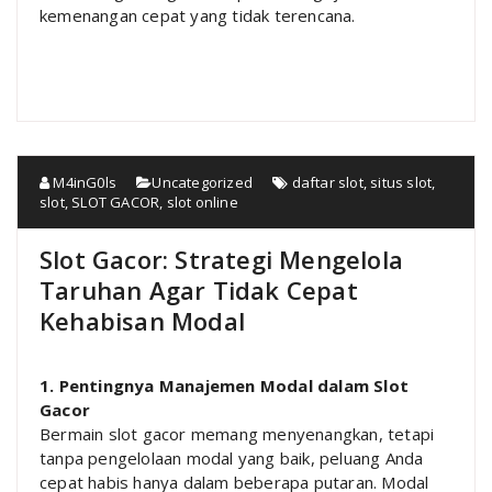
kemenangan cepat yang tidak terencana.
M4inG0ls
Uncategorized
daftar slot
,
situs slot
,
slot
,
SLOT GACOR
,
slot online
Slot Gacor: Strategi Mengelola
Taruhan Agar Tidak Cepat
Kehabisan Modal
1. Pentingnya Manajemen Modal dalam Slot
Gacor
Bermain slot gacor memang menyenangkan, tetapi
tanpa pengelolaan modal yang baik, peluang Anda
cepat habis hanya dalam beberapa putaran. Modal