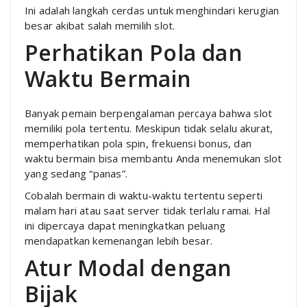
Ini adalah langkah cerdas untuk menghindari kerugian
besar akibat salah memilih slot.
Perhatikan Pola dan
Waktu Bermain
Banyak pemain berpengalaman percaya bahwa slot
memiliki pola tertentu. Meskipun tidak selalu akurat,
memperhatikan pola spin, frekuensi bonus, dan
waktu bermain bisa membantu Anda menemukan slot
yang sedang “panas”.
Cobalah bermain di waktu-waktu tertentu seperti
malam hari atau saat server tidak terlalu ramai. Hal
ini dipercaya dapat meningkatkan peluang
mendapatkan kemenangan lebih besar.
Atur Modal dengan
Bijak