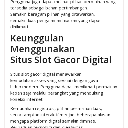
Pengguna juga dapat melihat pilihan permainan yang
tersedia sebagai bahan pertimbangan.
Semakin beragam pilihan yang ditawarkan,
semakin luas pengalaman hiburan yang dapat
dinikmati.
Keunggulan
Menggunakan
Situs Slot Gacor Digital
Situs slot gacor digital menawarkan
kemudahan akses yang sesuai dengan gaya
hidup modern. Pengguna dapat menikmati permainan
kapan saja melalui perangkat yang mendukung
koneksi internet.
Kemudahan registrasi, pilihan permainan luas,
serta tampilan interaktif menjadi beberapa alasan
mengapa platform digital semakin diminati.
Perpaduan teknologi dan kreativitas