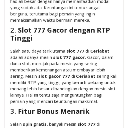
hadiah besar dengan hanya memanfaatkan modal
yang sudah ada. Keuntungan ini tentu sangat
berguna, terutama bagi pemain yang ingin
memaksimalkan waktu bermain mereka.
2.
Slot 777 Gacor dengan RTP
Tinggi
Salah satu daya tarik utama
slot 777
di
Ceriabet
adalah adanya mesin
slot 777 gacor
. Gacor, dalam
dunia slot, merujuk pada mesin yang sering
memberikan kemenangan atau membayar lebih
sering. Mesin
slot gacor 777
di
Ceriabet
sering kali
memiliki RTP yang tinggi, yang berarti peluang untuk
menang lebih besar dibandingkan dengan mesin slot
lainnya. Hal ini tentu saja menguntungkan bagi
pemain yang mencari keuntungan maksimal.
3.
Fitur Bonus Menarik
Selain
spin gratis
, banyak mesin
slot 777
di