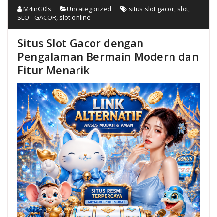
M4inG0ls
Uncategorized
situs slot gacor
,
slot
,
SLOT GACOR
,
slot online
Situs Slot Gacor dengan
Pengalaman Bermain Modern dan
Fitur Menarik