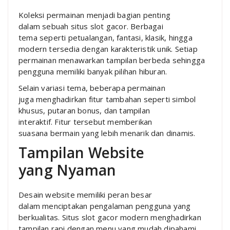
Koleksi permainan menjadi bagian penting
dalam sebuah situs slot gacor. Berbagai
tema seperti petualangan, fantasi, klasik, hingga
modern tersedia dengan karakteristik unik. Setiap
permainan menawarkan tampilan berbeda sehingga
pengguna memiliki banyak pilihan hiburan.
Selain variasi tema, beberapa permainan
juga menghadirkan fitur tambahan seperti simbol
khusus, putaran bonus, dan tampilan
interaktif. Fitur tersebut memberikan
suasana bermain yang lebih menarik dan dinamis.
Tampilan Website
yang Nyaman
Desain website memiliki peran besar
dalam menciptakan pengalaman pengguna yang
berkualitas. Situs slot gacor modern menghadirkan
tampilan rapi dengan menu yang mudah dipahami.