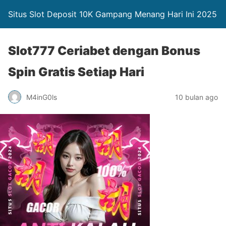
Situs Slot Deposit 10K Gampang Menang Hari Ini 2025
Slot777 Ceriabet dengan Bonus
Spin Gratis Setiap Hari
M4inG0ls
10 bulan ago