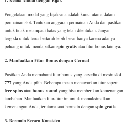
1.
Kelola Modal dengan Bijak
Pengelolaan modal yang bijaksana adalah kunci utama dalam
permainan slot. Tentukan anggaran permainan Anda dan pastikan
untuk tidak melampaui batas yang telah ditentukan. Jangan
tergoda untuk terus bertaruh lebih besar hanya karena adanya
spin gratis
peluang untuk mendapatkan
atau fitur bonus lainnya.
2.
Manfaatkan Fitur Bonus dengan Cermat
slot
Pastikan Anda memahami fitur bonus yang tersedia di mesin
777
yang Anda pilih. Beberapa mesin menawarkan fitur seperti
free spins
bonus round
atau
yang bisa memberikan kemenangan
tambahan. Manfaatkan fitur-fitur ini untuk memaksimalkan
spin gratis
kemenangan Anda, terutama saat bermain dengan
.
3.
Bermain Secara Konsisten