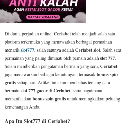
Ceriabet
Di dunia perjudian online,
telah menjadi salah satu
platform terkemuka yang menawarkan berbagai permainan
slot777
Ceriabet slot
menarik
, salah satunya adalah
. Salah satu
slot 777
permainan yang paling diminati oleh pemain adalah
.
Ceriabet
Selain memberikan pengalaman bermain yang seru,
bonus spin
juga menawarkan berbagai keuntungan, termasuk
gratis
setiap hari. Artikel ini akan membahas tentang cara
slot 777 gacor
Ceriabet
bermain
di
, serta bagaimana
bonus spin gratis
memanfaatkan
untuk meningkatkan peluang
kemenangan Anda.
Apa Itu Slot777 di Ceriabet?