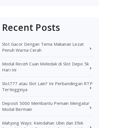
Recent Posts
Slot Gacor Dengan Tema Makanan Lezat
Penuh Warna Cerah
Modal Receh Cuan Meledak di Slot Depo 5k
Hari Ini
Slot777 atau Slot Lain? Ini Perbandingan RTP
Tertingginya
Deposit 5000 Membantu Pemain Mengatur
Modal Bermain
Mahjong Ways: Keindahan Ubin dan Efek