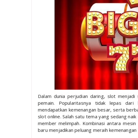
Dalam dunia perjudian daring, slot menjadi 
pemain. Popularitasnya tidak lepas dar
mendapatkan kemenangan besar, serta berbag
slot online. Salah satu tema yang sedang nai
member melimpah. Kombinasi antara mesin
baru menjadikan peluang meraih kemenangan 