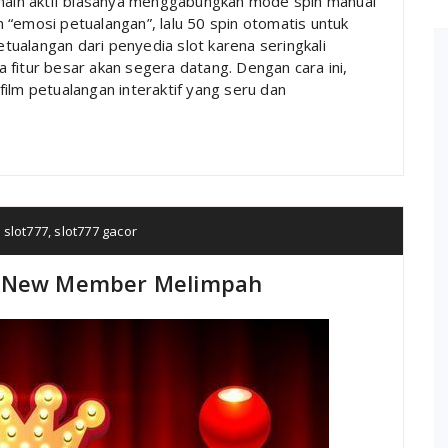
ain aktif biasanya menggabungkan mode spin manual
 “emosi petualangan”, lalu 50 spin otomatis untuk
petualangan dari penyedia slot karena seringkali
 fitur besar akan segera datang. Dengan cara ini,
ilm petualangan interaktif yang seru dan
,
slot777
,
slot777 gacor
s New Member Melimpah