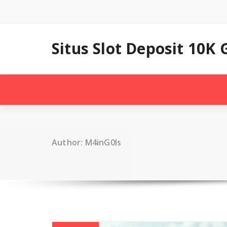
Skip
to
content
Situs Slot Deposit 10K
Author: M4inG0ls