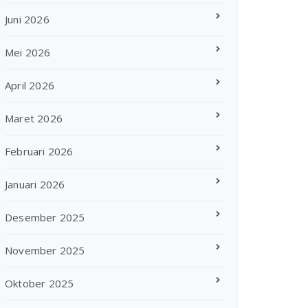
Juni 2026
Mei 2026
April 2026
Maret 2026
Februari 2026
Januari 2026
Desember 2025
November 2025
Oktober 2025