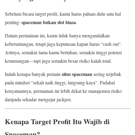
Sebelum bicara target profit, kamu harus paham dulu satu hal
spaceman bukan slot biasa
penting:
.
Dalam permainan ini, kamu tidak hanya mengandalkan
keberuntungan, tetapi juga keputusan kapan harus “cash out”.
Artinya, semakin lama kamu bertahan, semakin tinggi potensi
kemenangan—tapi juga semakin besar risiko kalah total.
situs spaceman
Inilah kenapa banyak pemain
sering terjebak
pada mindset “sekali naik tinggi, langsung kaya”. Padahal
kenyataannya, permainan ini lebih dekat ke manajemen risiko
daripada sekadar mengejar jackpot.
Kenapa Target Profit Itu Wajib di
Spaceman?