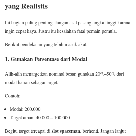
yang Realistis
Ini bagian paling penting. Jangan asal pasang angka tinggi karena
ingin cepat kaya. Justru itu kesalahan fatal pemain pemula.
Berikut pendekatan yang lebih masuk akal:
1. Gunakan Persentase dari Modal
Alih-alih menargetkan nominal besar, gunakan 20%–50% dari
modal harian sebagai target.
Contoh:
Modal: 200.000
Target aman: 40.000 – 100.000
slot spaceman
Begitu target tercapai di
, berhenti. Jangan lanjut