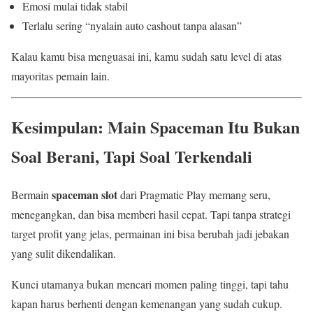
Emosi mulai tidak stabil
Terlalu sering “nyalain auto cashout tanpa alasan”
Kalau kamu bisa menguasai ini, kamu sudah satu level di atas
mayoritas pemain lain.
Kesimpulan: Main Spaceman Itu Bukan
Soal Berani, Tapi Soal Terkendali
spaceman slot
Bermain
dari Pragmatic Play memang seru,
menegangkan, dan bisa memberi hasil cepat. Tapi tanpa strategi
target profit yang jelas, permainan ini bisa berubah jadi jebakan
yang sulit dikendalikan.
Kunci utamanya bukan mencari momen paling tinggi, tapi tahu
kapan harus berhenti dengan kemenangan yang sudah cukup.