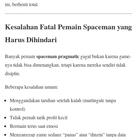
ini, berhenti total.
Kesalahan Fatal Pemain Spaceman yang
Harus Dihindari
spaceman pragmatic
Banyak pemain
gagal bukan karena game-
nya tidak bisa dimenangkan, tetapi karena mereka sendiri tidak
disiplin.
Beberapa kesalahan umum:
Menggandakan taruhan setelah kalah (martingale tanpa
kontrol)
Tidak pernah tarik profit kecil
Bermain terus saat emosi
Menganggap game sedang “panas” atau “dingin” tanpa data