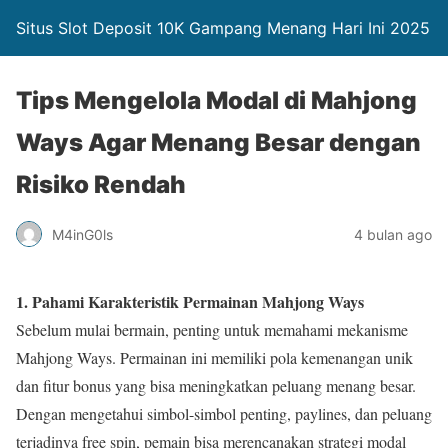
Situs Slot Deposit 10K Gampang Menang Hari Ini 2025
Tips Mengelola Modal di Mahjong
Ways Agar Menang Besar dengan
Risiko Rendah
M4inG0ls
4 bulan ago
1. Pahami Karakteristik Permainan Mahjong Ways
Sebelum mulai bermain, penting untuk memahami mekanisme
Mahjong Ways. Permainan ini memiliki pola kemenangan unik
dan fitur bonus yang bisa meningkatkan peluang menang besar.
Dengan mengetahui simbol-simbol penting, paylines, dan peluang
terjadinya free spin, pemain bisa merencanakan strategi modal