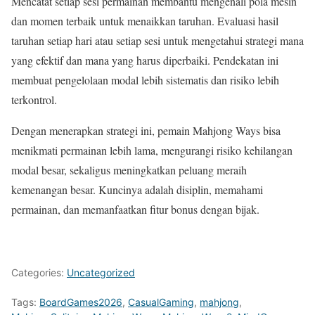
Mencatat setiap sesi permainan membantu mengenali pola mesin
dan momen terbaik untuk menaikkan taruhan. Evaluasi hasil
taruhan setiap hari atau setiap sesi untuk mengetahui strategi mana
yang efektif dan mana yang harus diperbaiki. Pendekatan ini
membuat pengelolaan modal lebih sistematis dan risiko lebih
terkontrol.
Dengan menerapkan strategi ini, pemain Mahjong Ways bisa
menikmati permainan lebih lama, mengurangi risiko kehilangan
modal besar, sekaligus meningkatkan peluang meraih
kemenangan besar. Kuncinya adalah disiplin, memahami
permainan, dan memanfaatkan fitur bonus dengan bijak.
Categories:
Uncategorized
Tags:
BoardGames2026
,
CasualGaming
,
mahjong
,