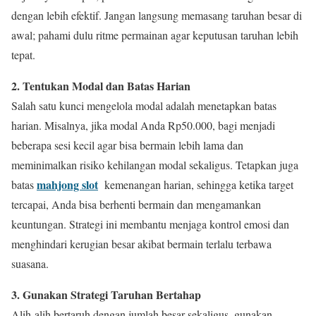
dengan lebih efektif. Jangan langsung memasang taruhan besar di
awal; pahami dulu ritme permainan agar keputusan taruhan lebih
tepat.
2. Tentukan Modal dan Batas Harian
Salah satu kunci mengelola modal adalah menetapkan batas
harian. Misalnya, jika modal Anda Rp50.000, bagi menjadi
beberapa sesi kecil agar bisa bermain lebih lama dan
meminimalkan risiko kehilangan modal sekaligus. Tetapkan juga
mahjong slot
batas
kemenangan harian, sehingga ketika target
tercapai, Anda bisa berhenti bermain dan mengamankan
keuntungan. Strategi ini membantu menjaga kontrol emosi dan
menghindari kerugian besar akibat bermain terlalu terbawa
suasana.
3. Gunakan Strategi Taruhan Bertahap
Alih-alih bertaruh dengan jumlah besar sekaligus, gunakan