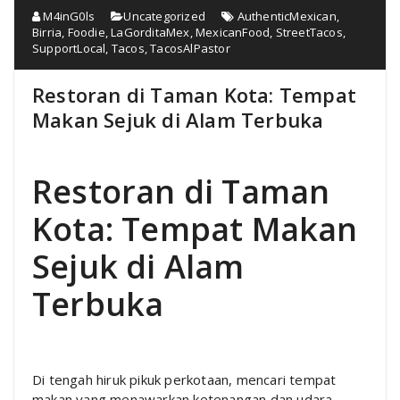
M4inG0ls
Uncategorized
AuthenticMexican
,
Birria
,
Foodie
,
LaGorditaMex
,
MexicanFood
,
StreetTacos
,
SupportLocal
,
Tacos
,
TacosAlPastor
Restoran di Taman Kota: Tempat
Makan Sejuk di Alam Terbuka
Restoran di Taman
Kota: Tempat Makan
Sejuk di Alam
Terbuka
Di tengah hiruk pikuk perkotaan, mencari tempat
makan yang menawarkan ketenangan dan udara