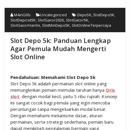
M4inG0ls
Uncategorized
Depo5K
,
SlotDepo5K
,
SlotDeposit5K
,
SlotGacor2026
,
SlotGacor5K
,
SlotGacorHariIni
,
SlotMinDepo5K
,
SlotOnlineTerpercaya
Slot Depo 5k: Panduan Lengkap
Agar Pemula Mudah Mengerti
Slot Online
Pendahuluan: Memahami Slot Depo 5k
Slot Depo 5k adalah permainan slot online yang
memungkinkan pemain memulai taruhan hanya
Qris
slot
dengan modal kecil, yaitu 5 ribu rupiah. Konsep
ini sangat cocok bagi pemula yang ingin mencoba
peruntungan tanpa mengeluarkan modal besar.
Dengan memahami mekanisme dasar, aturan
permainan, serta strategi sederhana, pemain baru
dapat menikmati pengalaman bermain yang