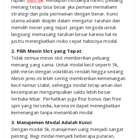
menang tetap bisa besar jika pemain memahami
strategi dan pola permainan dengan benar. Kunci
utama adalah disiplin dalam mengatur taruhan dan
memilih mesin yang tepat. Jangan tergoda untuk
langsung memasang taruhan besar karena hal ini
justru meningkatkan risiko cepat habisnya modal.
2. Pilih Mesin Slot yang Tepat
Tidak semua mesin slot memberikan peluang
menang yang sama. Untuk modal kecil seperti 5k,
pilih mesin dengan volatilitas rendah hingga sedang.
Mesin jenis ini lebih sering memberikan kemenangan
kecil namun stabil, sehingga modal tetap aman dan
kesempatan mengumpulkan saldo lebih besar
terbuka lebar. Perhatikan juga fitur bonus dan free
spin yang tersedia, karena ini dapat meningkatkan
kemenangan tanpa menambah modal.
3. Manajemen Modal Adalah Kunci
Dengan modal 5k, manajemen uang menjadi sangat
penting. Bagi modal menjadi beberapa putaran,