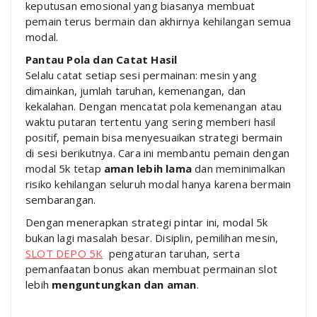
keputusan emosional yang biasanya membuat
pemain terus bermain dan akhirnya kehilangan semua
modal.
Pantau Pola dan Catat Hasil
Selalu catat setiap sesi permainan: mesin yang
dimainkan, jumlah taruhan, kemenangan, dan
kekalahan. Dengan mencatat pola kemenangan atau
waktu putaran tertentu yang sering memberi hasil
positif, pemain bisa menyesuaikan strategi bermain
di sesi berikutnya. Cara ini membantu pemain dengan
modal 5k tetap
aman lebih lama
dan meminimalkan
risiko kehilangan seluruh modal hanya karena bermain
sembarangan.
Dengan menerapkan strategi pintar ini, modal 5k
bukan lagi masalah besar. Disiplin, pemilihan mesin,
SLOT DEPO 5K
pengaturan taruhan, serta
pemanfaatan bonus akan membuat permainan slot
lebih
menguntungkan dan aman
.