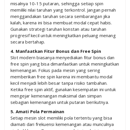
misalnya 10-15 putaran, sehingga setiap spin
memiliki nilai taruhan yang terkontrol. Jangan pernah
menggandakan taruhan secara sembarangan jika
kalah, karena ini bisa membuat modal cepat habis.
Gunakan strategi taruhan konstan atau taruhan
progresif kecil untuk meningkatkan peluang menang
secara bertahap.
4. Manfaatkan Fitur Bonus dan Free Spin
Slot modern biasanya menyediakan fitur bonus dan
free spin yang bisa dimanfaatkan untuk meningkatkan
kemenangan. Fokus pada mesin yang sering
memberikan free spin karena ini membantu modal
kecil menjadi lebih besar tanpa risiko tambahan.
Ketika free spin aktif, gunakan kesempatan ini untuk
mengejar kemenangan maksimal dan simpan
sebagian kemenangan untuk putaran berikutnya.
5. Amati Pola Permainan
Setiap mesin slot memiliki pola tertentu yang bisa
diamati dari frekuensi kemenangan atau munculnya