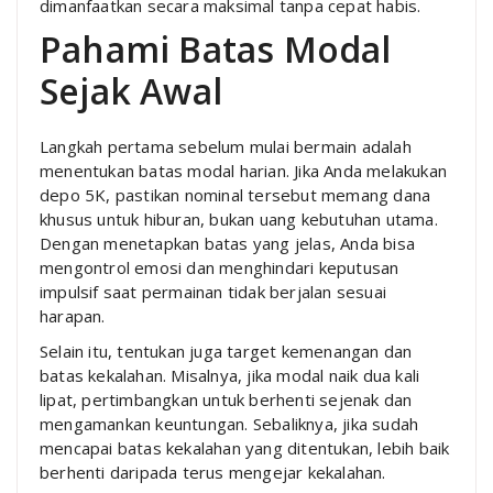
dimanfaatkan secara maksimal tanpa cepat habis.
Pahami Batas Modal
Sejak Awal
Langkah pertama sebelum mulai bermain adalah
menentukan batas modal harian. Jika Anda melakukan
depo 5K, pastikan nominal tersebut memang dana
khusus untuk hiburan, bukan uang kebutuhan utama.
Dengan menetapkan batas yang jelas, Anda bisa
mengontrol emosi dan menghindari keputusan
impulsif saat permainan tidak berjalan sesuai
harapan.
Selain itu, tentukan juga target kemenangan dan
batas kekalahan. Misalnya, jika modal naik dua kali
lipat, pertimbangkan untuk berhenti sejenak dan
mengamankan keuntungan. Sebaliknya, jika sudah
mencapai batas kekalahan yang ditentukan, lebih baik
berhenti daripada terus mengejar kekalahan.