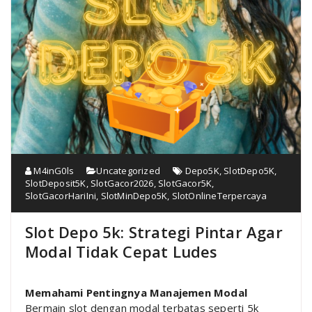
M4inG0ls
Uncategorized
Depo5K
,
SlotDepo5K
,
SlotDeposit5K
,
SlotGacor2026
,
SlotGacor5K
,
SlotGacorHariIni
,
SlotMinDepo5K
,
SlotOnlineTerpercaya
Slot Depo 5k: Strategi Pintar Agar
Modal Tidak Cepat Ludes
Memahami Pentingnya Manajemen Modal
Bermain slot dengan modal terbatas seperti 5k