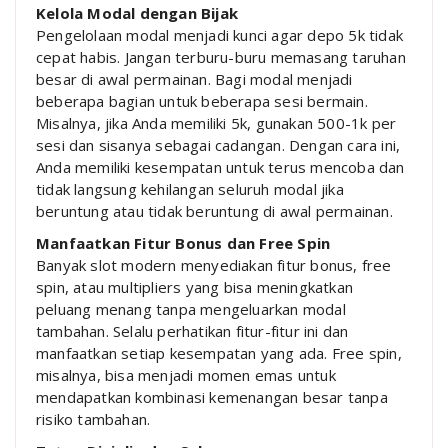
Kelola Modal dengan Bijak
Pengelolaan modal menjadi kunci agar depo 5k tidak
cepat habis. Jangan terburu-buru memasang taruhan
besar di awal permainan. Bagi modal menjadi
beberapa bagian untuk beberapa sesi bermain.
Misalnya, jika Anda memiliki 5k, gunakan 500-1k per
sesi dan sisanya sebagai cadangan. Dengan cara ini,
Anda memiliki kesempatan untuk terus mencoba dan
tidak langsung kehilangan seluruh modal jika
beruntung atau tidak beruntung di awal permainan.
Manfaatkan Fitur Bonus dan Free Spin
Banyak slot modern menyediakan fitur bonus, free
spin, atau multipliers yang bisa meningkatkan
peluang menang tanpa mengeluarkan modal
tambahan. Selalu perhatikan fitur-fitur ini dan
manfaatkan setiap kesempatan yang ada. Free spin,
misalnya, bisa menjadi momen emas untuk
mendapatkan kombinasi kemenangan besar tanpa
risiko tambahan.