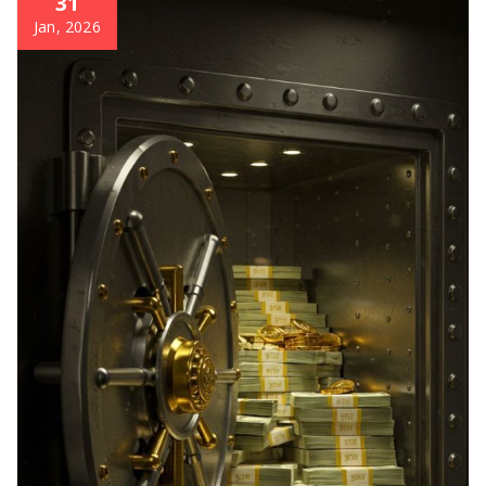
31
Jan, 2026