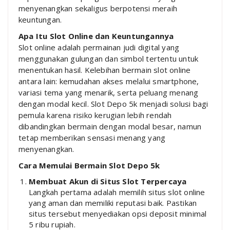
menyenangkan sekaligus berpotensi meraih
keuntungan.
Apa Itu Slot Online dan Keuntungannya
Slot online adalah permainan judi digital yang
menggunakan gulungan dan simbol tertentu untuk
menentukan hasil. Kelebihan bermain slot online
antara lain: kemudahan akses melalui smartphone,
variasi tema yang menarik, serta peluang menang
dengan modal kecil. Slot Depo 5k menjadi solusi bagi
pemula karena risiko kerugian lebih rendah
dibandingkan bermain dengan modal besar, namun
tetap memberikan sensasi menang yang
menyenangkan.
Cara Memulai Bermain Slot Depo 5k
Membuat Akun di Situs Slot Terpercaya
Langkah pertama adalah memilih situs slot online
yang aman dan memiliki reputasi baik. Pastikan
situs tersebut menyediakan opsi deposit minimal
5 ribu rupiah.