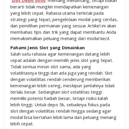
Slot Depo 5000
memang menantang, tetapi bukan
berarti tidak mungkin mendapatkan kemenangan
yang lebih cepat. Rahasia utama terletak pada
strategi yang tepat, pengelolaan modal yang cerdas,
dan pemilihan permainan yang sesuai. Artikel ini akan
membahas tips dan trik yang dapat membantu Anda
memaksimalkan peluang menang dari modal kecil.
Pahami Jenis Slot yang Dimainkan
Salah satu rahasia agar kemenangan datang lebih
cepat adalah dengan memilih jenis slot yang tepat.
Tidak semua mesin slot sama, ada yang
volatilitasnya tinggi dan ada juga yang rendah. Slot
dengan volatilitas rendah cenderung memberikan
kemenangan lebih sering, meskipun jumlahnya tidak
terlalu besar. Sedangkan slot volatilitas tinggi
memiliki potensi hadiah besar, tetapi risiko kalah
lebih tinggi. Untuk depo 5k, sebaiknya fokus pada
slot dengan volatilitas rendah hingga sedang agar
modal bisa bertahan lebih lama dan peluang menang
lebih cepat.