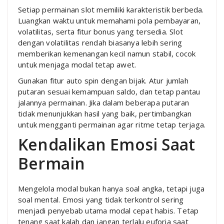
Setiap permainan slot memiliki karakteristik berbeda.
Luangkan waktu untuk memahami pola pembayaran,
volatilitas, serta fitur bonus yang tersedia. Slot
dengan volatilitas rendah biasanya lebih sering
memberikan kemenangan kecil namun stabil, cocok
untuk menjaga modal tetap awet.
Gunakan fitur auto spin dengan bijak. Atur jumlah
putaran sesuai kemampuan saldo, dan tetap pantau
jalannya permainan. Jika dalam beberapa putaran
tidak menunjukkan hasil yang baik, pertimbangkan
untuk mengganti permainan agar ritme tetap terjaga.
Kendalikan Emosi Saat
Bermain
Mengelola modal bukan hanya soal angka, tetapi juga
soal mental. Emosi yang tidak terkontrol sering
menjadi penyebab utama modal cepat habis. Tetap
tenang saat kalah dan jangan terlalu euforia saat