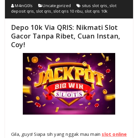
M4inG0ls
Uncategorized
situs slot qris
,
slot
deposit qris
,
slot qris
,
slot qris 10 ribu
,
slot qris 10k
Depo 10k Via QRIS: Nikmati Slot
Gacor Tanpa Ribet, Cuan Instan,
Coy!
Gila,
guys
! Siapa sih yang nggak mau main
slot online