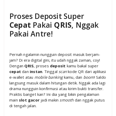
Proses Deposit Super
Cepat
Pakai
QRIS
, Nggak
Pakai Antre!
Pernah ngalamin nungguin deposit masuk berjam-
jam? Di era digital gini, itu udah nggak zaman, coy!
Dengan
QRIS
, proses
deposit
kamu bakal super
cepat
dan
instan
. Tinggal
scan
kode QR dari aplikasi
e-wallet atau
mobile banking
kamu, dan
boom
! Saldo
langsung masuk dalam hitungan detik. Nggak ada lagi
drama nungguin konfirmasi atau kirim bukti transfer.
Praktis banget kan? Ini dia yang bikin pengalaman
main
slot gacor
jadi makin
smooth
dan nggak putus
di tengah jalan.