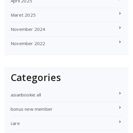
April 2025
Maret 2025
November 2024
November 2022
Categories
asianbookie all
bonus new member
care