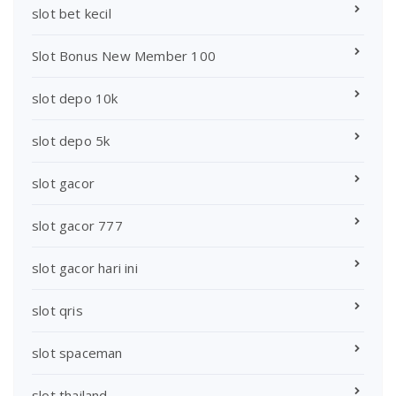
slot bet kecil
Slot Bonus New Member 100
slot depo 10k
slot depo 5k
slot gacor
slot gacor 777
slot gacor hari ini
slot qris
slot spaceman
slot thailand