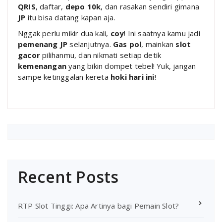
QRIS
, daftar,
depo 10k
, dan rasakan sendiri gimana
JP
itu bisa datang kapan aja.
Nggak perlu mikir dua kali,
coy
! Ini saatnya kamu jadi
pemenang JP
selanjutnya.
Gas pol
, mainkan
slot
gacor
pilihanmu, dan nikmati setiap detik
kemenangan
yang bikin dompet tebel! Yuk, jangan
sampe ketinggalan kereta
hoki hari ini
!
Recent Posts
RTP Slot Tinggi: Apa Artinya bagi Pemain Slot?