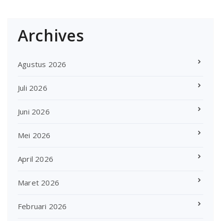
Archives
Agustus 2026
Juli 2026
Juni 2026
Mei 2026
April 2026
Maret 2026
Februari 2026