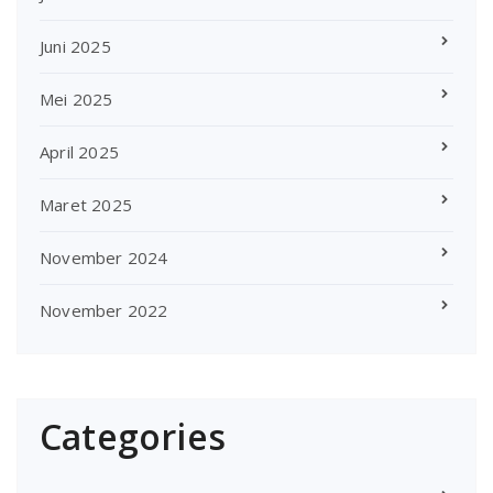
Juni 2025
Mei 2025
April 2025
Maret 2025
November 2024
November 2022
Categories