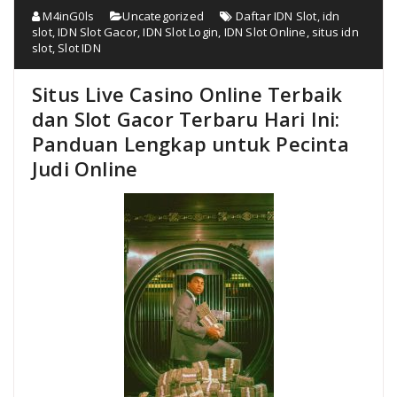
M4inG0ls
Uncategorized
Daftar IDN Slot
,
idn
slot
,
IDN Slot Gacor
,
IDN Slot Login
,
IDN Slot Online
,
situs idn
slot
,
Slot IDN
Situs Live Casino Online Terbaik
dan Slot Gacor Terbaru Hari Ini:
Panduan Lengkap untuk Pecinta
Judi Online