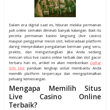
Dalam era digital saat ini, hiburan melalui permainan
judi online semakin diminati banyak kalangan. Baik itu
pecinta permainan kasino langsung (live casino)
maupun penggemar mesin slot, keberadaan platform
daring menyediakan pengalaman bermain yang seru,
praktis, dan menguntungkan. Jika Anda sedang
mencari situs live casino online terbaik dan slot gacor
terbaru hari ini, artikel ini akan memberikan
Daftar
IDN Slot
panduan lengkap untuk membantu Anda
memilih platform terpercaya dan mengoptimalkan
peluang kemenangan.
Mengapa Memilih Situs
Live Casino Online
Terbaik?