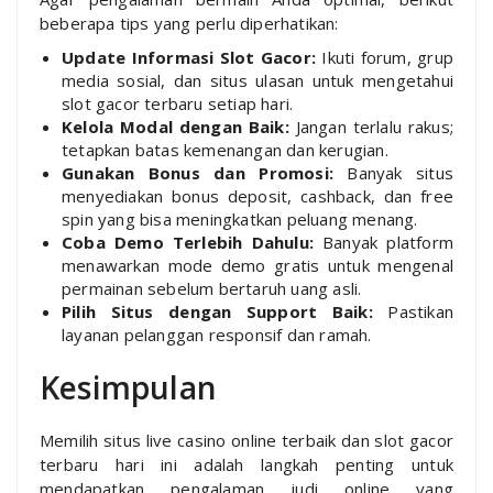
beberapa tips yang perlu diperhatikan:
Update Informasi Slot Gacor:
Ikuti forum, grup
media sosial, dan situs ulasan untuk mengetahui
slot gacor terbaru setiap hari.
Kelola Modal dengan Baik:
Jangan terlalu rakus;
tetapkan batas kemenangan dan kerugian.
Gunakan Bonus dan Promosi:
Banyak situs
menyediakan bonus deposit, cashback, dan free
spin yang bisa meningkatkan peluang menang.
Coba Demo Terlebih Dahulu:
Banyak platform
menawarkan mode demo gratis untuk mengenal
permainan sebelum bertaruh uang asli.
Pilih Situs dengan Support Baik:
Pastikan
layanan pelanggan responsif dan ramah.
Kesimpulan
Memilih situs live casino online terbaik dan slot gacor
terbaru hari ini adalah langkah penting untuk
mendapatkan pengalaman judi online yang