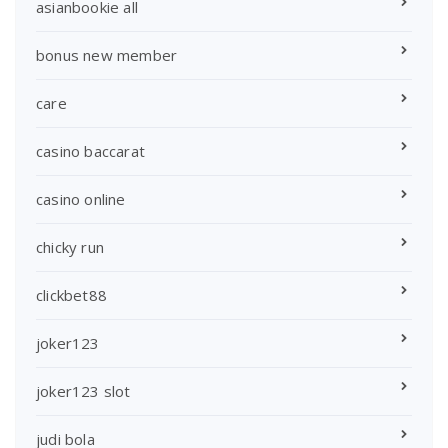
asianbookie all
bonus new member
care
casino baccarat
casino online
chicky run
clickbet88
joker123
joker123 slot
judi bola