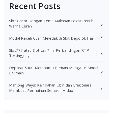
Recent Posts
Slot Gacor Dengan Tema Makanan Lezat Penuh
Warna Cerah
Modal Receh Cuan Meledak di Slot Depo 5k Hari Ini
Slot777 atau Slot Lain? Ini Perbandingan RTP
Tertingginya
Deposit 5000 Membantu Pemain Mengatur Modal
Bermain
Mahjong Ways: Keindahan Ubin dan Efek Suara
Membuat Permainan Semakin Hidup