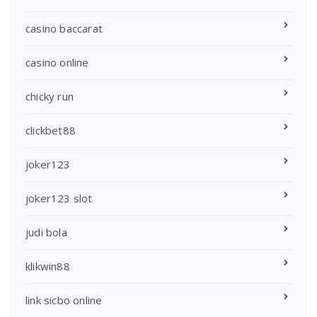
casino baccarat
casino online
chicky run
clickbet88
joker123
joker123 slot
judi bola
klikwin88
link sicbo online