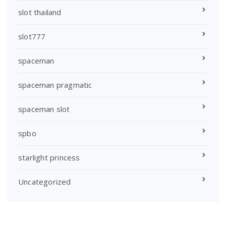
slot thailand
slot777
spaceman
spaceman pragmatic
spaceman slot
spbo
starlight princess
Uncategorized