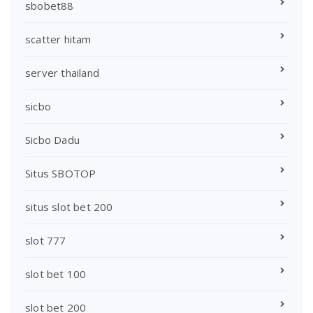
sbobet88
scatter hitam
server thailand
sicbo
Sicbo Dadu
Situs SBOTOP
situs slot bet 200
slot 777
slot bet 100
slot bet 200