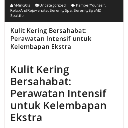
M4inG0ls
Uncategorized
PamperYourself
,
RelaxAndRejuvenate
,
SerenitySpa
,
SerenitySpaMD
,
SpaLife
Kulit Kering Bersahabat:
Perawatan Intensif untuk
Kelembapan Ekstra
Kulit Kering
Bersahabat:
Perawatan Intensif
untuk Kelembapan
Ekstra