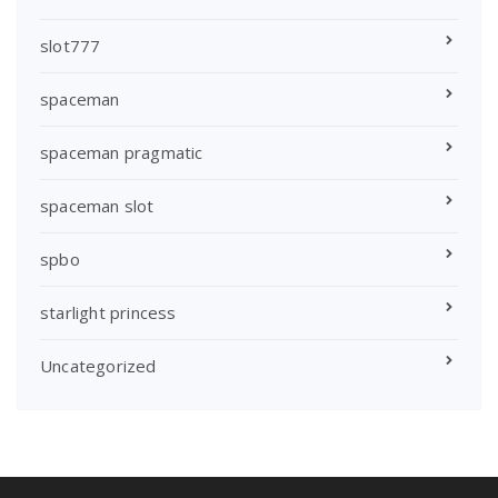
slot777
spaceman
spaceman pragmatic
spaceman slot
spbo
starlight princess
Uncategorized