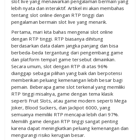
slot live yang menawarkan pengalaman bermain yang
lebih nyata dan interaktif. Artikel ini akan membahas
tentang slot online dengan RTP tinggi dan
pengalaman bermain slot live yang menarik.
Pertama, mari kita bahas mengenai slot online
dengan RTP tinggi. RTP biasanya dihitung
berdasarkan data dalam jangka panjang dan bisa
berbeda-beda tergantung dari pengembang game
dan platform tempat game tersebut dimainkan.
Secara umum, slot dengan RTP di atas 96%
dianggap sebagai pilihan yang baik dan berpotensi
memberikan peluang kemenangan lebih besar bagi
pemain. Beberapa game slot terkenal yang memiliki
RTP tinggi misalnya, game dengan tema klasik
seperti Fruit Slots, atau game modern seperti Mega
Joker, Blood Suckers, dan Jackpot 6000, yang
semuanya memiliki RTP mencapai lebih dari 97%.
Memilih game dengan RTP tinggi sangat penting
karena dapat meningkatkan peluang kemenangan dan
mengurangi risiko kerugian besar.