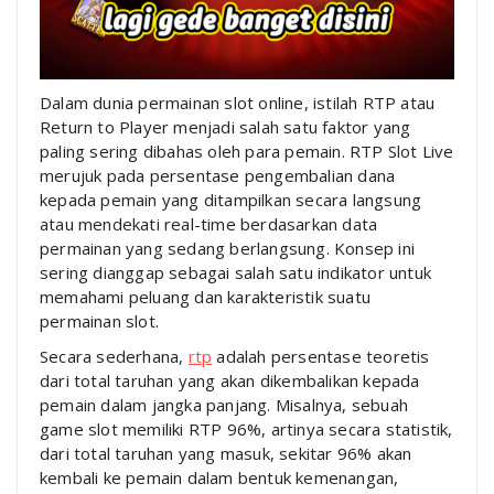
Dalam dunia permainan slot online, istilah RTP atau
Return to Player menjadi salah satu faktor yang
paling sering dibahas oleh para pemain. RTP Slot Live
merujuk pada persentase pengembalian dana
kepada pemain yang ditampilkan secara langsung
atau mendekati real-time berdasarkan data
permainan yang sedang berlangsung. Konsep ini
sering dianggap sebagai salah satu indikator untuk
memahami peluang dan karakteristik suatu
permainan slot.
Secara sederhana,
rtp
adalah persentase teoretis
dari total taruhan yang akan dikembalikan kepada
pemain dalam jangka panjang. Misalnya, sebuah
game slot memiliki RTP 96%, artinya secara statistik,
dari total taruhan yang masuk, sekitar 96% akan
kembali ke pemain dalam bentuk kemenangan,