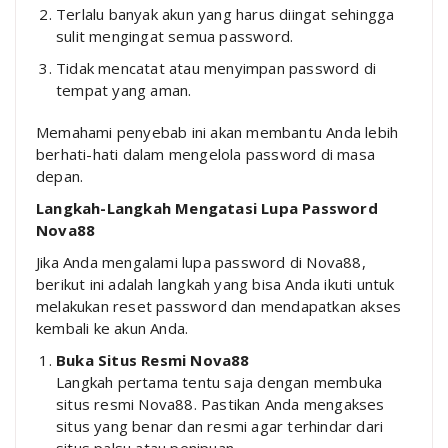
Terlalu banyak akun yang harus diingat sehingga
sulit mengingat semua password.
Tidak mencatat atau menyimpan password di
tempat yang aman.
Memahami penyebab ini akan membantu Anda lebih
berhati-hati dalam mengelola password di masa
depan.
Langkah-Langkah Mengatasi Lupa Password
Nova88
Jika Anda mengalami lupa password di Nova88,
berikut ini adalah langkah yang bisa Anda ikuti untuk
melakukan reset password dan mendapatkan akses
kembali ke akun Anda.
Buka Situs Resmi Nova88
Langkah pertama tentu saja dengan membuka
situs resmi Nova88. Pastikan Anda mengakses
situs yang benar dan resmi agar terhindar dari
situs palsu atau penipuan.