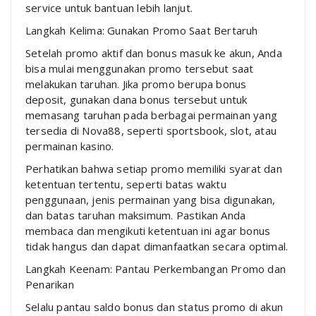
service untuk bantuan lebih lanjut.
Langkah Kelima: Gunakan Promo Saat Bertaruh
Setelah promo aktif dan bonus masuk ke akun, Anda
bisa mulai menggunakan promo tersebut saat
melakukan taruhan. Jika promo berupa bonus
deposit, gunakan dana bonus tersebut untuk
memasang taruhan pada berbagai permainan yang
tersedia di Nova88, seperti sportsbook, slot, atau
permainan kasino.
Perhatikan bahwa setiap promo memiliki syarat dan
ketentuan tertentu, seperti batas waktu
penggunaan, jenis permainan yang bisa digunakan,
dan batas taruhan maksimum. Pastikan Anda
membaca dan mengikuti ketentuan ini agar bonus
tidak hangus dan dapat dimanfaatkan secara optimal.
Langkah Keenam: Pantau Perkembangan Promo dan
Penarikan
Selalu pantau saldo bonus dan status promo di akun