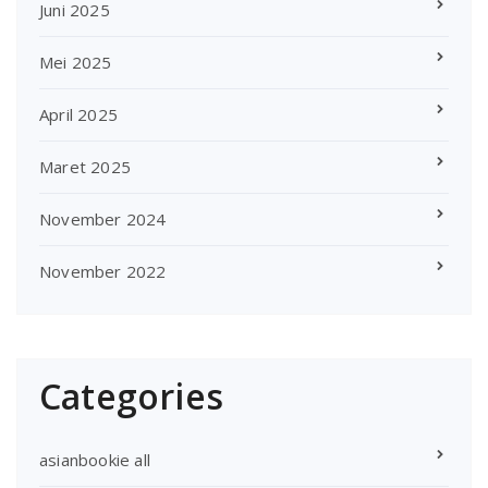
Juni 2025
Mei 2025
April 2025
Maret 2025
November 2024
November 2022
Categories
asianbookie all