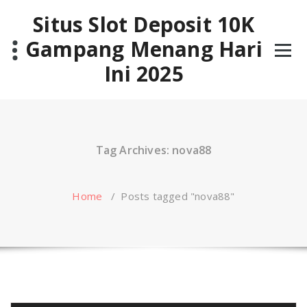
Skip
Situs Slot Deposit 10K
to
content
Gampang Menang Hari
Ini 2025
Tag Archives: nova88
Home
/
Posts tagged "nova88"