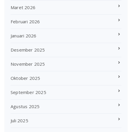
Maret 2026
Februari 2026
Januari 2026
Desember 2025
November 2025
Oktober 2025
September 2025
Agustus 2025
Juli 2025