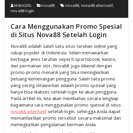
M4inG0ls
nova88
nova88
,
nova88 alternatif
,
nova88 login
Cara Menggunakan Promo Spesial
di Situs Nova88 Setelah Login
Nova88 adalah salah satu situs taruhan online yang
cukup populer di Indonesia. Selain menawarkan
berbagai jenis taruhan seperti sportsbook, kasino,
dan permainan slot, Nova88 juga dikenal dengan
promo-promo menarik yang bisa meningkatkan
peluang kemenangan pengguna. Salah satu promo
yang sering ditawarkan adalah promo spesial yang
hanya bisa diakses setelah login ke akun pengguna.
Pada artikel ini, kita akan membahas secara lengkap
bagaimana cara menggunakan promo spesial di situs
nova88 alternatif
setelah login, sehingga Anda dapat
memanfaatkan promo tersebut secara maksimal dan
meningkatkan pengalaman bermain Anda.