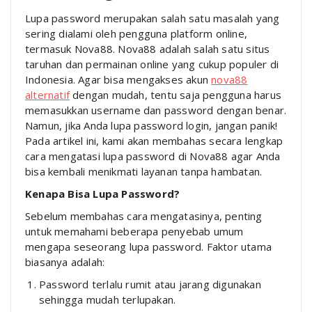
Lupa password merupakan salah satu masalah yang
sering dialami oleh pengguna platform online,
termasuk Nova88. Nova88 adalah salah satu situs
taruhan dan permainan online yang cukup populer di
Indonesia. Agar bisa mengakses akun
nova88
alternatif
dengan mudah, tentu saja pengguna harus
memasukkan username dan password dengan benar.
Namun, jika Anda lupa password login, jangan panik!
Pada artikel ini, kami akan membahas secara lengkap
cara mengatasi lupa password di Nova88 agar Anda
bisa kembali menikmati layanan tanpa hambatan.
Kenapa Bisa Lupa Password?
Sebelum membahas cara mengatasinya, penting
untuk memahami beberapa penyebab umum
mengapa seseorang lupa password. Faktor utama
biasanya adalah:
Password terlalu rumit atau jarang digunakan
sehingga mudah terlupakan.