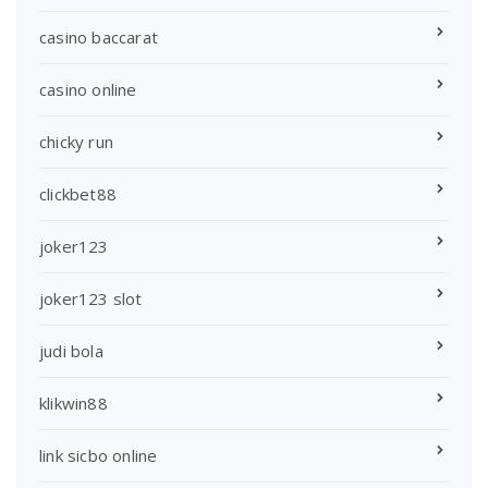
casino baccarat
casino online
chicky run
clickbet88
joker123
joker123 slot
judi bola
klikwin88
link sicbo online