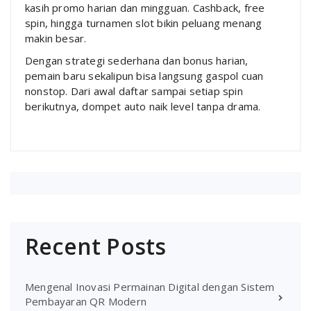
kasih promo harian dan mingguan. Cashback, free
spin, hingga turnamen slot bikin peluang menang
makin besar.
Dengan strategi sederhana dan bonus harian,
pemain baru sekalipun bisa langsung gaspol cuan
nonstop. Dari awal daftar sampai setiap spin
berikutnya, dompet auto naik level tanpa drama.
Recent Posts
Mengenal Inovasi Permainan Digital dengan Sistem
Pembayaran QR Modern