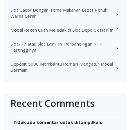
Slot Gacor Dengan Tema Makanan Lezat Penuh
Warna Cerah
Modal Receh Cuan Meledak di Slot Depo 5k Hari Ini
Slot777 atau Slot Lain? Ini Perbandingan RTP
Tertingginya
Deposit 5000 Membantu Pemain Mengatur Modal
Bermain
Recent Comments
Tidak ada komentar untuk ditampilkan.