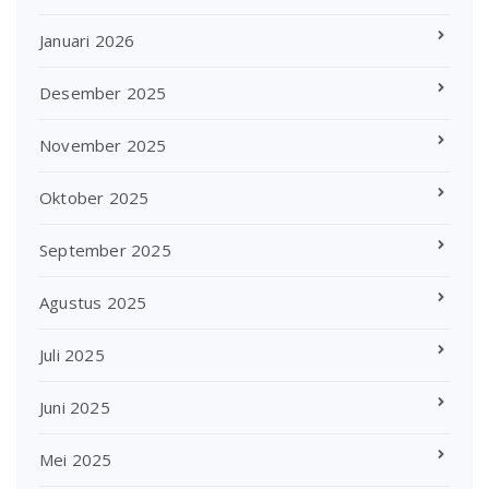
Januari 2026
Desember 2025
November 2025
Oktober 2025
September 2025
Agustus 2025
Juli 2025
Juni 2025
Mei 2025