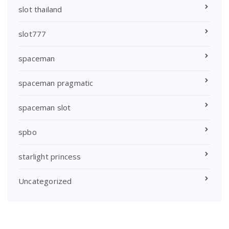
slot thailand
slot777
spaceman
spaceman pragmatic
spaceman slot
spbo
starlight princess
Uncategorized