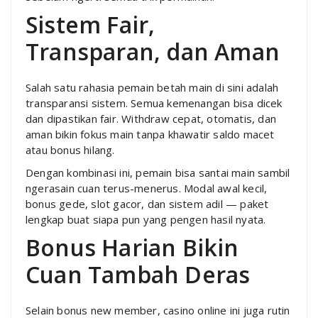
Sistem Fair,
Transparan, dan Aman
Salah satu rahasia pemain betah main di sini adalah
transparansi sistem. Semua kemenangan bisa dicek
dan dipastikan fair. Withdraw cepat, otomatis, dan
aman bikin fokus main tanpa khawatir saldo macet
atau bonus hilang.
Dengan kombinasi ini, pemain bisa santai main sambil
ngerasain cuan terus-menerus. Modal awal kecil,
bonus gede, slot gacor, dan sistem adil — paket
lengkap buat siapa pun yang pengen hasil nyata.
Bonus Harian Bikin
Cuan Tambah Deras
Selain bonus new member, casino online ini juga rutin