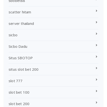
sbobet88
scatter hitam
server thailand
sicbo
Sicbo Dadu
Situs SBOTOP
situs slot bet 200
slot 777
slot bet 100
slot bet 200