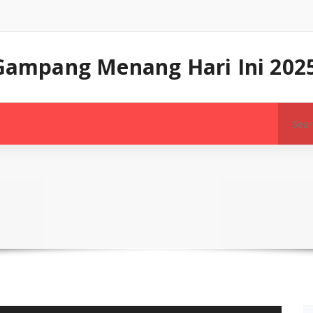
 Gampang Menang Hari Ini 202
Search
for: