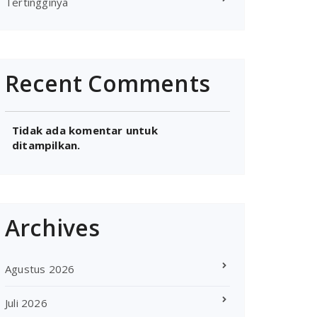
Tertingginya
Recent Comments
Tidak ada komentar untuk
ditampilkan.
Archives
Agustus 2026
Juli 2026