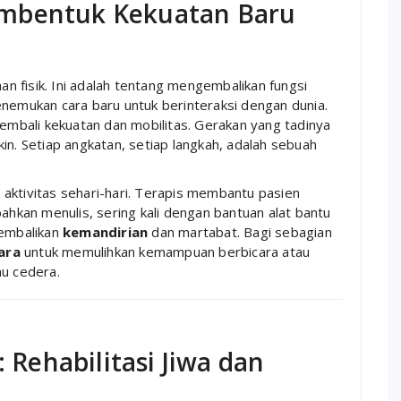
embentuk Kekuatan Baru
han fisik. Ini adalah tentang mengembalikan fungsi
enemukan cara baru untuk berinteraksi dengan dunia.
bali kekuatan dan mobilitas. Gerakan yang tadinya
in. Setiap angkatan, setiap langkah, adalah sebuah
aktivitas sehari-hari. Terapis membantu pasien
bahkan menulis, sering kali dengan bantuan alat bantu
gembalikan
kemandirian
dan martabat. Bagi sebagian
ara
untuk memulihkan kemampuan berbicara atau
au cedera.
: Rehabilitasi Jiwa dan