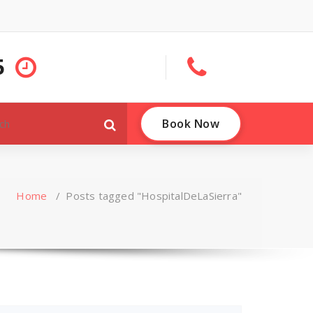
5
Book Now
Home
/
Posts tagged "HospitalDeLaSierra"