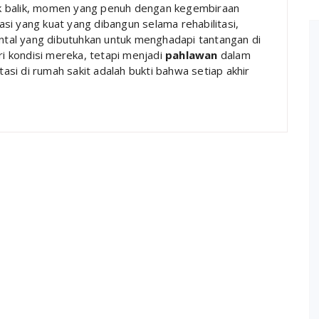
itik balik, momen yang penuh dengan kegembiraan
si yang kuat yang dibangun selama rehabilitasi,
ental yang dibutuhkan untuk menghadapi tantangan di
ri kondisi mereka, tetapi menjadi
pahlawan
dalam
tasi di rumah sakit adalah bukti bahwa setiap akhir