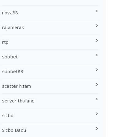
nova88
rajamerak
rtp
sbobet
sbobet88
scatter hitam
server thailand
sicbo
Sicbo Dadu