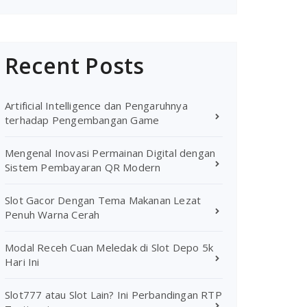
Recent Posts
Artificial Intelligence dan Pengaruhnya
terhadap Pengembangan Game
Mengenal Inovasi Permainan Digital dengan
Sistem Pembayaran QR Modern
Slot Gacor Dengan Tema Makanan Lezat
Penuh Warna Cerah
Modal Receh Cuan Meledak di Slot Depo 5k
Hari Ini
Slot777 atau Slot Lain? Ini Perbandingan RTP