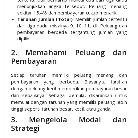
menunjukkan angka tersebut. Peluang menang
sekitar 15.4% dan pembayaran cukup menarik.
Taruhan Jumlah (Total)
: Memilih jumlah tertentu
dari tiga dadu, misalnya 9, 10, 11, dll. Peluang dan
pembayaran berbeda tergantung jumlah yang
dipilih.
2. Memahami Peluang dan
Pembayaran
Setiap taruhan memiliki peluang menang dan
pembayaran yang berbeda. Biasanya, taruhan
dengan peluang kecil memberikan pembayaran besar
dan sebaliknya. Sebagai pemula, disarankan untuk
memulai dengan taruhan yang memiliki peluang lebih
tinggi seperti taruhan besar, kecil, atau ganda.
3. Mengelola Modal dan
Strategi