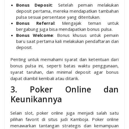
Bonus Deposit
: Setelah pemain melakukan
deposit pertama, mereka mendapatkan tambahan
pulsa sesuai persentase yang ditentukan.
Bonus Referral
: Mengajak teman untuk
bergabung juga bisa mendapatkan bonus pulsa.
Bonus Welcome
: Bonus khusus untuk pemain
baru saat pertama kali melakukan pendaftaran dan
deposit.
Penting untuk memahami syarat dan ketentuan dari
bonus pulsa ini, seperti batas waktu penggunaan,
syarat taruhan, dan minimal deposit agar bonus
dapat diambil kembali atau ditarik.
3. Poker Online dan
Keunikannya
Selain slot, poker online juga menjadi salah satu
pilihan favorit di situs judi Kamboja. Poker online
menawarkan tantangan strategis dan kemampuan