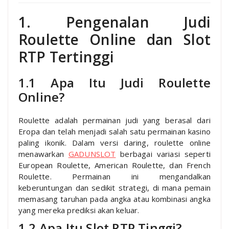
1. Pengenalan Judi
Roulette Online dan Slot
RTP Tertinggi
1.1 Apa Itu Judi Roulette
Online?
Roulette adalah permainan judi yang berasal dari
Eropa dan telah menjadi salah satu permainan kasino
paling ikonik. Dalam versi daring, roulette online
menawarkan
GADUNSLOT
berbagai variasi seperti
European Roulette, American Roulette, dan French
Roulette. Permainan ini mengandalkan
keberuntungan dan sedikit strategi, di mana pemain
memasang taruhan pada angka atau kombinasi angka
yang mereka prediksi akan keluar.
1.2 Apa Itu Slot RTP Tinggi?