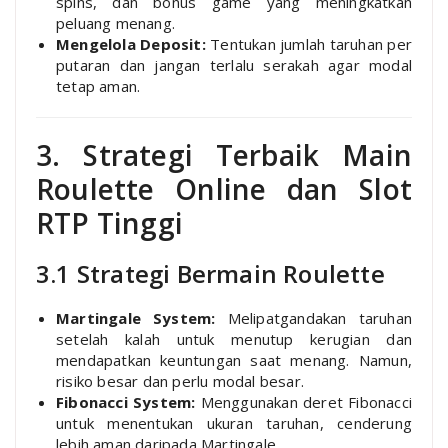
spins, dan bonus game yang meningkatkan
peluang menang.
Mengelola Deposit:
Tentukan jumlah taruhan per
putaran dan jangan terlalu serakah agar modal
tetap aman.
3. Strategi Terbaik Main
Roulette Online dan Slot
RTP Tinggi
3.1 Strategi Bermain Roulette
Martingale System:
Melipatgandakan taruhan
setelah kalah untuk menutup kerugian dan
mendapatkan keuntungan saat menang. Namun,
risiko besar dan perlu modal besar.
Fibonacci System:
Menggunakan deret Fibonacci
untuk menentukan ukuran taruhan, cenderung
lebih aman daripada Martingale.