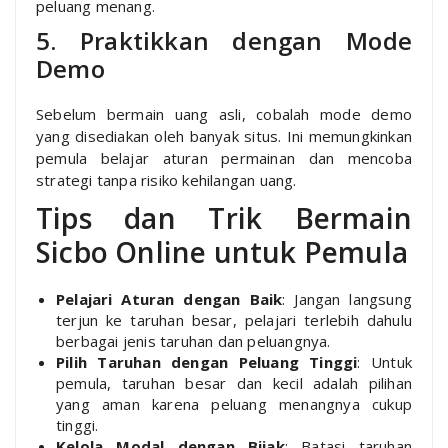
peluang menang.
5. Praktikkan dengan Mode
Demo
Sebelum bermain uang asli, cobalah mode demo
yang disediakan oleh banyak situs. Ini memungkinkan
pemula belajar aturan permainan dan mencoba
strategi tanpa risiko kehilangan uang.
Tips dan Trik Bermain
Sicbo Online untuk Pemula
Pelajari Aturan dengan Baik
: Jangan langsung
terjun ke taruhan besar, pelajari terlebih dahulu
berbagai jenis taruhan dan peluangnya.
Pilih Taruhan dengan Peluang Tinggi
: Untuk
pemula, taruhan besar dan kecil adalah pilihan
yang aman karena peluang menangnya cukup
tinggi.
Kelola Modal dengan Bijak
: Batasi taruhan