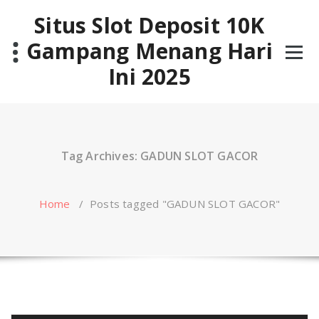
Skip
Situs Slot Deposit 10K
to
content
Gampang Menang Hari
Ini 2025
Tag Archives: GADUN SLOT GACOR
Home
/
Posts tagged "GADUN SLOT GACOR"