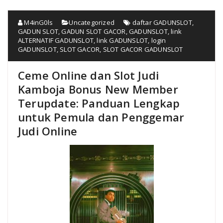
M4inG0ls
Uncategorized
daftar GADUNSLOT
,
GADUN SLOT
,
GADUN SLOT GACOR
,
GADUNSLOT
,
link
ALTERNATIF GADUNSLOT
,
link GADUNSLOT
,
login
GADUNSLOT
,
SLOT GACOR
,
SLOT GACOR GADUNSLOT
Ceme Online dan Slot Judi
Kamboja Bonus New Member
Terupdate: Panduan Lengkap
untuk Pemula dan Penggemar
Judi Online