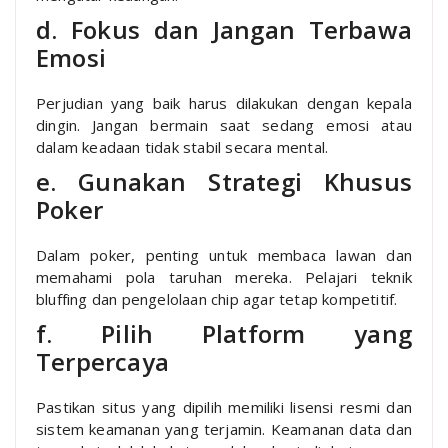
d. Fokus dan Jangan Terbawa
Emosi
Perjudian yang baik harus dilakukan dengan kepala
dingin. Jangan bermain saat sedang emosi atau
dalam keadaan tidak stabil secara mental.
e. Gunakan Strategi Khusus
Poker
Dalam poker, penting untuk membaca lawan dan
memahami pola taruhan mereka. Pelajari teknik
bluffing dan pengelolaan chip agar tetap kompetitif.
f. Pilih Platform yang
Terpercaya
Pastikan situs yang dipilih memiliki lisensi resmi dan
sistem keamanan yang terjamin. Keamanan data dan