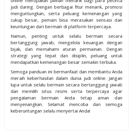
online merupakan pilihan menarik bagi para pecinta
judi daring. Dengan berbagai fitur menarik, promosi
menguntungkan, serta peluang kemenangan yang
cukup besar, pemain bisa merasakan sensasi dan
keuntungan dari bermain di platform terpercaya.
Namun, penting untuk selalu bermain secara
bertanggung jawab, mengelola keuangan dengan
bijak, dan memahami aturan permainan. Dengan
strategi yang tepat dan disiplin, peluang untuk
mendapatkan kemenangan besar semakin terbuka.
Semoga panduan ini bermanfaat dan membantu Anda
meraih keberhasilan dalam dunia judi online. Jangan
lupa untuk selalu bermain secara bertanggung jawab
dan memilih situs resmi serta terpercaya agar
pengalaman bermain Anda tetap aman dan
menyenangkan. Selamat mencoba dan semoga
keberuntungan selalu menyertai Anda!