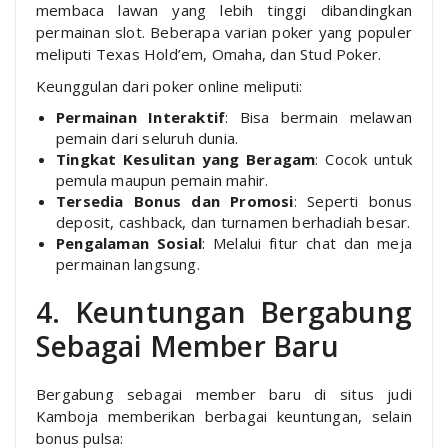
membaca lawan yang lebih tinggi dibandingkan
permainan slot. Beberapa varian poker yang populer
meliputi Texas Hold’em, Omaha, dan Stud Poker.
Keunggulan dari poker online meliputi:
Permainan Interaktif
: Bisa bermain melawan
pemain dari seluruh dunia.
Tingkat Kesulitan yang Beragam
: Cocok untuk
pemula maupun pemain mahir.
Tersedia Bonus dan Promosi
: Seperti bonus
deposit, cashback, dan turnamen berhadiah besar.
Pengalaman Sosial
: Melalui fitur chat dan meja
permainan langsung.
4. Keuntungan Bergabung
Sebagai Member Baru
Bergabung sebagai member baru di situs judi
Kamboja memberikan berbagai keuntungan, selain
bonus pulsa: