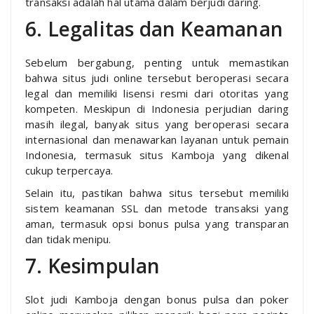
transaksi adalah hal utama dalam berjudi daring.
6. Legalitas dan Keamanan
Sebelum bergabung, penting untuk memastikan
bahwa situs judi online tersebut beroperasi secara
legal dan memiliki lisensi resmi dari otoritas yang
kompeten. Meskipun di Indonesia perjudian daring
masih ilegal, banyak situs yang beroperasi secara
internasional dan menawarkan layanan untuk pemain
Indonesia, termasuk situs Kamboja yang dikenal
cukup terpercaya.
Selain itu, pastikan bahwa situs tersebut memiliki
sistem keamanan SSL dan metode transaksi yang
aman, termasuk opsi bonus pulsa yang transparan
dan tidak menipu.
7. Kesimpulan
Slot judi Kamboja dengan bonus pulsa dan poker