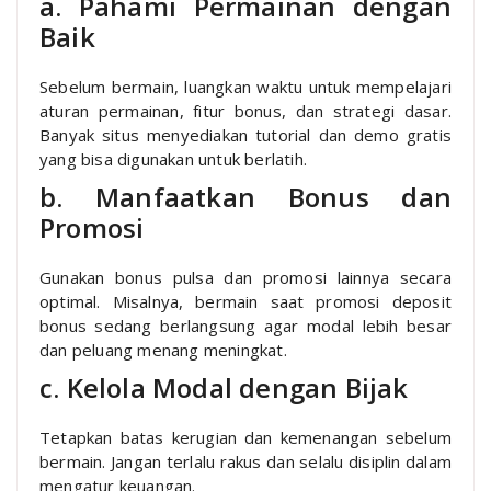
a. Pahami Permainan dengan
Baik
Sebelum bermain, luangkan waktu untuk mempelajari
aturan permainan, fitur bonus, dan strategi dasar.
Banyak situs menyediakan tutorial dan demo gratis
yang bisa digunakan untuk berlatih.
b. Manfaatkan Bonus dan
Promosi
Gunakan bonus pulsa dan promosi lainnya secara
optimal. Misalnya, bermain saat promosi deposit
bonus sedang berlangsung agar modal lebih besar
dan peluang menang meningkat.
c. Kelola Modal dengan Bijak
Tetapkan batas kerugian dan kemenangan sebelum
bermain. Jangan terlalu rakus dan selalu disiplin dalam
mengatur keuangan.