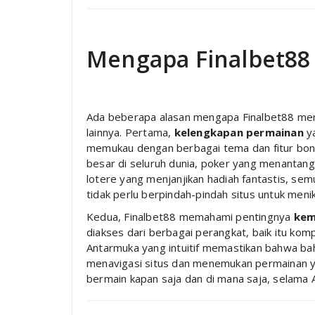
Mengapa Finalbet88 
Ada beberapa alasan mengapa Finalbet88 menon
lainnya. Pertama,
kelengkapan permainan
ya
memukau dengan berbagai tema dan fitur bonu
besar di seluruh dunia, poker yang menantang
lotere yang menjanjikan hadiah fantastis, sem
tidak perlu berpindah-pindah situs untuk meni
Kedua, Finalbet88 memahami pentingnya
kem
diakses dari berbagai perangkat, baik itu kom
Antarmuka yang intuitif memastikan bahwa b
menavigasi situs dan menemukan permainan y
bermain kapan saja dan di mana saja, selama A