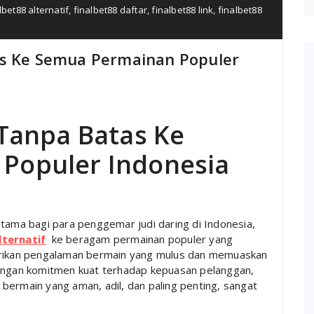
lbet88 alternatif
,
finalbet88 daftar
,
finalbet88 link
,
finalbet88
as Ke Semua Permainan Populer
 Tanpa Batas Ke
Populer Indonesia
utama bagi para penggemar judi daring di Indonesia,
lternatif
ke beragam permainan populer yang
berikan pengalaman bermain yang mulus dan memuaskan
Dengan komitmen kuat terhadap kepuasan pelanggan,
bermain yang aman, adil, dan paling penting, sangat