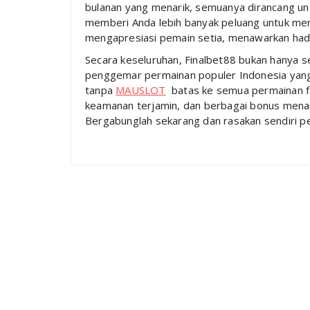
bulanan yang menarik, semuanya dirancang u
memberi Anda lebih banyak peluang untuk mena
mengapresiasi pemain setia, menawarkan hadia
Secara keseluruhan, Finalbet88 bukan hanya sek
penggemar permainan populer Indonesia yang
tanpa
MAUSLOT
batas ke semua permainan fa
keamanan terjamin, dan berbagai bonus menari
Bergabunglah sekarang dan rasakan sendiri p