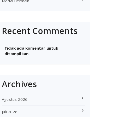
Modal Bermain
Recent Comments
Tidak ada komentar untuk
ditampilkan.
Archives
Agustus 2026
Juli 2026