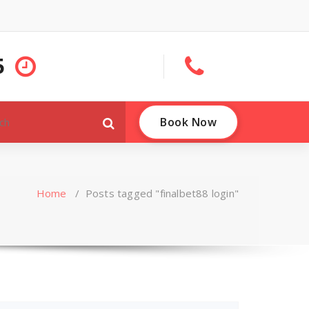
5
Book Now
Home
/
Posts tagged "finalbet88 login"