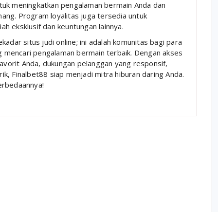
ntuk meningkatkan pengalaman bermain Anda dan
ng. Program loyalitas juga tersedia untuk
h eksklusif dan keuntungan lainnya.
adar situs judi online; ini adalah komunitas bagi para
 mencari pengalaman bermain terbaik. Dengan akses
vorit Anda, dukungan pelanggan yang responsif,
k, Finalbet88 siap menjadi mitra hiburan daring Anda.
erbedaannya!