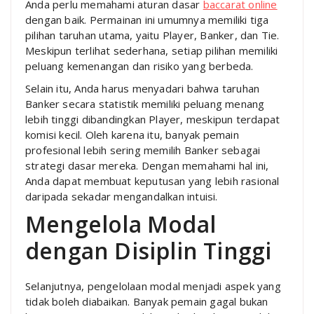
Anda perlu memahami aturan dasar
baccarat online
dengan baik. Permainan ini umumnya memiliki tiga
pilihan taruhan utama, yaitu Player, Banker, dan Tie.
Meskipun terlihat sederhana, setiap pilihan memiliki
peluang kemenangan dan risiko yang berbeda.
Selain itu, Anda harus menyadari bahwa taruhan
Banker secara statistik memiliki peluang menang
lebih tinggi dibandingkan Player, meskipun terdapat
komisi kecil. Oleh karena itu, banyak pemain
profesional lebih sering memilih Banker sebagai
strategi dasar mereka. Dengan memahami hal ini,
Anda dapat membuat keputusan yang lebih rasional
daripada sekadar mengandalkan intuisi.
Mengelola Modal
dengan Disiplin Tinggi
Selanjutnya, pengelolaan modal menjadi aspek yang
tidak boleh diabaikan. Banyak pemain gagal bukan