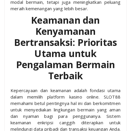
modal bermain, tetapi juga meningkatkan peluang
meraih kemenangan yang lebih besar.
Keamanan dan
Kenyamanan
Bertransaksi: Prioritas
Utama untuk
Pengalaman Bermain
Terbaik
Kepercayaan dan keamanan adalah fondasi utama
dalam memilih platform kasino online. SLOT88
memahami betul pentingnya hal ini dan berkomitmen
untuk menyediakan lingkungan bermain yang aman
dan nyaman bagi para penggunanya. Sistem
keamanan enkripsi canggih diterapkan untuk
melindungi data pribadi dan transaksi keuangan Anda.