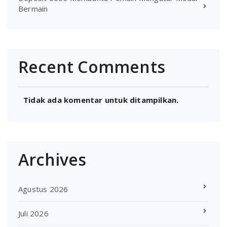
Bermain
Recent Comments
Tidak ada komentar untuk ditampilkan.
Archives
Agustus 2026
Juli 2026