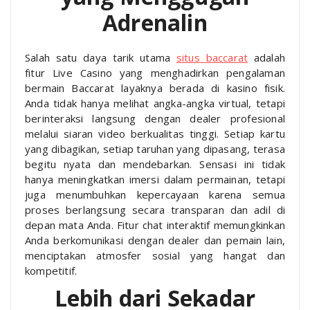
Adrenalin
Salah satu daya tarik utama
situs baccarat
adalah
fitur Live Casino yang menghadirkan pengalaman
bermain Baccarat layaknya berada di kasino fisik.
Anda tidak hanya melihat angka-angka virtual, tetapi
berinteraksi langsung dengan dealer profesional
melalui siaran video berkualitas tinggi. Setiap kartu
yang dibagikan, setiap taruhan yang dipasang, terasa
begitu nyata dan mendebarkan. Sensasi ini tidak
hanya meningkatkan imersi dalam permainan, tetapi
juga menumbuhkan kepercayaan karena semua
proses berlangsung secara transparan dan adil di
depan mata Anda. Fitur chat interaktif memungkinkan
Anda berkomunikasi dengan dealer dan pemain lain,
menciptakan atmosfer sosial yang hangat dan
kompetitif.
Lebih dari Sekadar