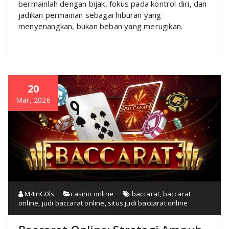
bermainlah dengan bijak, fokus pada kontrol diri, dan
jadikan permainan sebagai hiburan yang
menyenangkan, bukan beban yang merugikan.
20
Mar, 2026
M4inG0ls
casino online
baccarat
,
baccarat
online
,
judi baccarat online
,
situs judi baccarat online