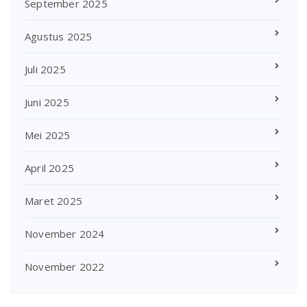
September 2025
Agustus 2025
Juli 2025
Juni 2025
Mei 2025
April 2025
Maret 2025
November 2024
November 2022