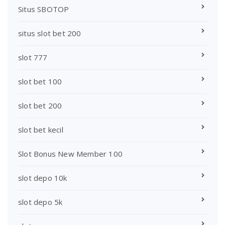
Situs SBOTOP
situs slot bet 200
slot 777
slot bet 100
slot bet 200
slot bet kecil
Slot Bonus New Member 100
slot depo 10k
slot depo 5k