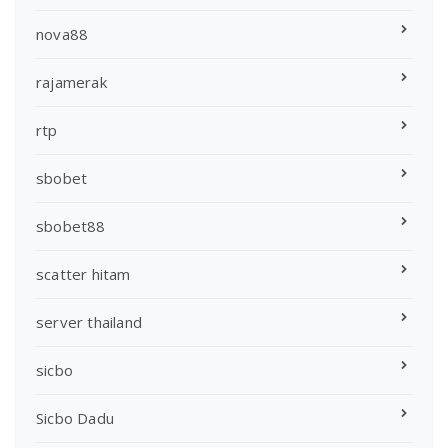
nova88
rajamerak
rtp
sbobet
sbobet88
scatter hitam
server thailand
sicbo
Sicbo Dadu