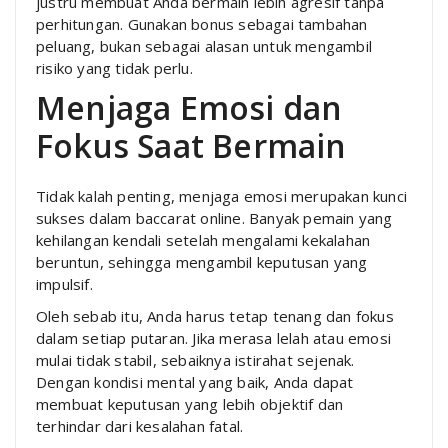
justru membuat Anda bermain lebih agresif tanpa
perhitungan. Gunakan bonus sebagai tambahan
peluang, bukan sebagai alasan untuk mengambil
risiko yang tidak perlu.
Menjaga Emosi dan
Fokus Saat Bermain
Tidak kalah penting, menjaga emosi merupakan kunci
sukses dalam baccarat online. Banyak pemain yang
kehilangan kendali setelah mengalami kekalahan
beruntun, sehingga mengambil keputusan yang
impulsif.
Oleh sebab itu, Anda harus tetap tenang dan fokus
dalam setiap putaran. Jika merasa lelah atau emosi
mulai tidak stabil, sebaiknya istirahat sejenak.
Dengan kondisi mental yang baik, Anda dapat
membuat keputusan yang lebih objektif dan
terhindar dari kesalahan fatal.