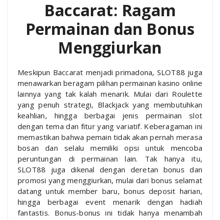
Baccarat: Ragam
Permainan dan Bonus
Menggiurkan
Meskipun Baccarat menjadi primadona, SLOT88 juga
menawarkan beragam pilihan permainan kasino online
lainnya yang tak kalah menarik. Mulai dari Roulette
yang penuh strategi, Blackjack yang membutuhkan
keahlian, hingga berbagai jenis permainan slot
dengan tema dan fitur yang variatif. Keberagaman ini
memastikan bahwa pemain tidak akan pernah merasa
bosan dan selalu memiliki opsi untuk mencoba
peruntungan di permainan lain. Tak hanya itu,
SLOT88 juga dikenal dengan deretan bonus dan
promosi yang menggiurkan, mulai dari bonus selamat
datang untuk member baru, bonus deposit harian,
hingga berbagai event menarik dengan hadiah
fantastis. Bonus-bonus ini tidak hanya menambah