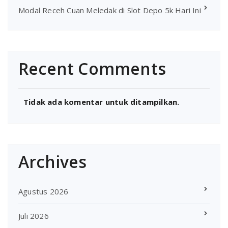
Modal Receh Cuan Meledak di Slot Depo 5k Hari Ini
Recent Comments
Tidak ada komentar untuk ditampilkan.
Archives
Agustus 2026
Juli 2026