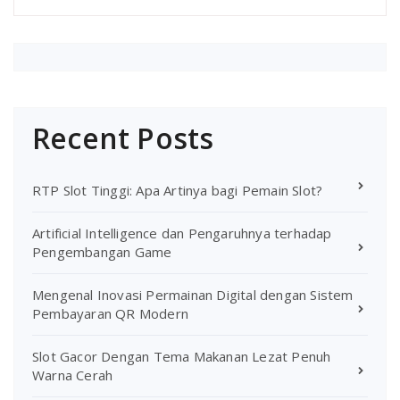
Recent Posts
RTP Slot Tinggi: Apa Artinya bagi Pemain Slot?
Artificial Intelligence dan Pengaruhnya terhadap
Pengembangan Game
Mengenal Inovasi Permainan Digital dengan Sistem
Pembayaran QR Modern
Slot Gacor Dengan Tema Makanan Lezat Penuh
Warna Cerah