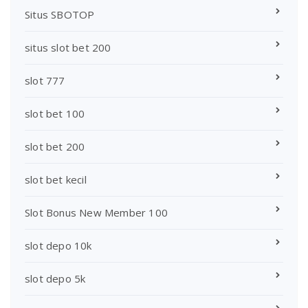
Situs SBOTOP
situs slot bet 200
slot 777
slot bet 100
slot bet 200
slot bet kecil
Slot Bonus New Member 100
slot depo 10k
slot depo 5k