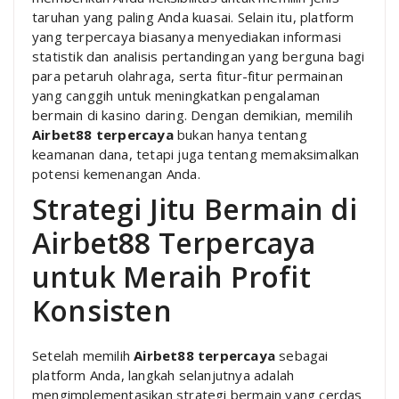
taruhan yang paling Anda kuasai. Selain itu, platform
yang terpercaya biasanya menyediakan informasi
statistik dan analisis pertandingan yang berguna bagi
para petaruh olahraga, serta fitur-fitur permainan
yang canggih untuk meningkatkan pengalaman
bermain di kasino daring. Dengan demikian, memilih
Airbet88 terpercaya
bukan hanya tentang
keamanan dana, tetapi juga tentang memaksimalkan
potensi kemenangan Anda.
Strategi Jitu Bermain di
Airbet88 Terpercaya
untuk Meraih Profit
Konsisten
Setelah memilih
Airbet88 terpercaya
sebagai
platform Anda, langkah selanjutnya adalah
mengimplementasikan strategi bermain yang cerdas