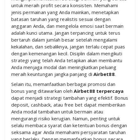
untuk meraih profit secara konsisten. Memahami
jenis permainan yang Anda mainkan, menetapkan
batasan taruhan yang realistis sesuai dengan
anggaran Anda, dan mengelola emosi saat bermain
adalah kunci utama. Jangan terpancing untuk terus
bertaruh dalam jumlah besar setelah mengalami
kekalahan, dan sebaliknya, jangan terlalu cepat puas
dengan kemenangan kecil. Disiplin dalam mengikuti
strategi yang telah Anda tetapkan akan membantu
Anda menjaga modal dan meningkatkan peluang
meraih keuntungan jangka panjang di
Airbet88
.
Selain itu, memanfaatkan berbagai promosi dan
bonus yang ditawarkan oleh
Airbet88 terpercaya
dapat menjadi strategi tambahan yang efektif. Bonus
deposit, cashback, atau free bet dapat memberikan
Anda modal tambahan untuk bermain atau
mengurangi risiko kerugian. Namun, penting untuk
selalu membaca syarat dan ketentuan bonus dengan
seksama agar Anda memahami persyaratan taruhan
yang berlaku. Dengan memanfaatkan bonus secara