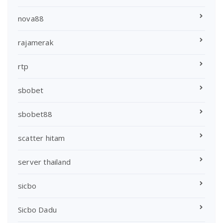
nova88
rajamerak
rtp
sbobet
sbobet88
scatter hitam
server thailand
sicbo
Sicbo Dadu