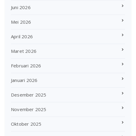
Juni 2026
Mei 2026
April 2026
Maret 2026
Februari 2026
Januari 2026
Desember 2025
November 2025
Oktober 2025