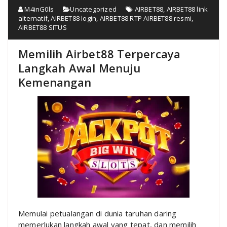
M4inG0ls
Uncategorized
AIRBET88
,
AIRBET88 link
alternatif
,
AIRBET88 login
,
AIRBET88 RTP AIRBET88 resmi
,
AIRBET88 SITUS
Memilih Airbet88 Terpercaya
Langkah Awal Menuju
Kemenangan
Memulai petualangan di dunia taruhan daring
memerlukan langkah awal yang tepat, dan memilih