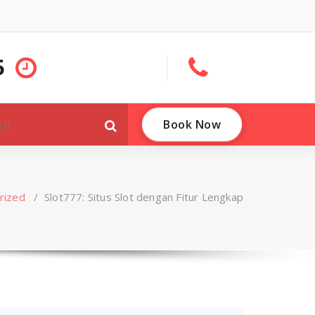
5
Book Now
rized
/
Slot777: Situs Slot dengan Fitur Lengkap