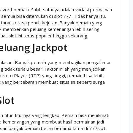
vorit pemain. Salah satunya adalah variasi permainan
 semua bisa ditemukan di slot 777. Tidak hanya itu,
taran terasa penuh kejutan. Banyak pemain yang
7 memberikan peluang kemenangan lebih sering
uat slot ini terus populer hingga sekarang.
eluang Jackpot
 alasan. Banyak pemain yang membagikan pengalaman
tidak terlalu besar. Faktor inilah yang menjadikan
rn to Player (RTP) yang tinggi, pemain bisa lebih
ot yang bertebaran membuat situs ini seperti surga
Slot
h fitur-fiturnya yang lengkap. Pemain bisa menikmati
nda kemenangan yang membuat hasil permainan jadi
lasan banyak pemain betah berlama-lama di 777slot.