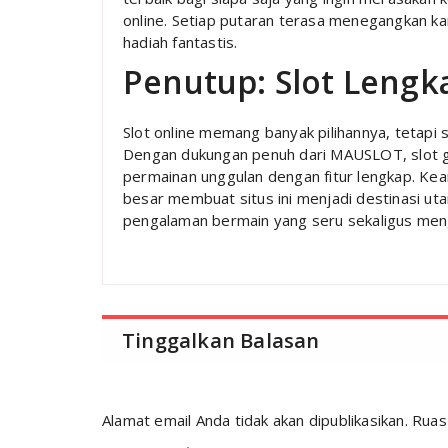
online. Setiap putaran terasa menegangkan k
hadiah fantastis.
Penutup: Slot Leng
Slot online memang banyak pilihannya, tetapi s
Dengan dukungan penuh dari MAUSLOT, slot ga
permainan unggulan dengan fitur lengkap. Ke
besar membuat situs ini menjadi destinasi utam
pengalaman bermain yang seru sekaligus meng
Tinggalkan Balasan
Alamat email Anda tidak akan dipublikasikan.
Ruas