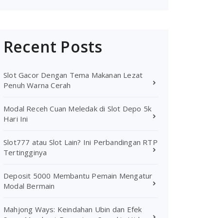
Recent Posts
Slot Gacor Dengan Tema Makanan Lezat
Penuh Warna Cerah
Modal Receh Cuan Meledak di Slot Depo 5k
Hari Ini
Slot777 atau Slot Lain? Ini Perbandingan RTP
Tertingginya
Deposit 5000 Membantu Pemain Mengatur
Modal Bermain
Mahjong Ways: Keindahan Ubin dan Efek