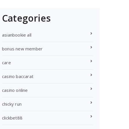
Categories
asianbookie all
bonus new member
care
casino baccarat
casino online
chicky run
clickbet88