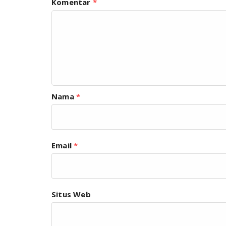
Komentar
*
Nama
*
Email
*
Situs Web