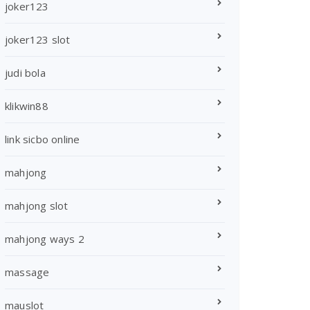
joker123
joker123 slot
judi bola
klikwin88
link sicbo online
mahjong
mahjong slot
mahjong ways 2
massage
mauslot