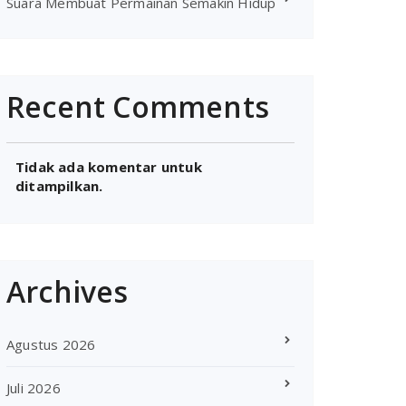
Suara Membuat Permainan Semakin Hidup
Recent Comments
Tidak ada komentar untuk
ditampilkan.
Archives
Agustus 2026
Juli 2026