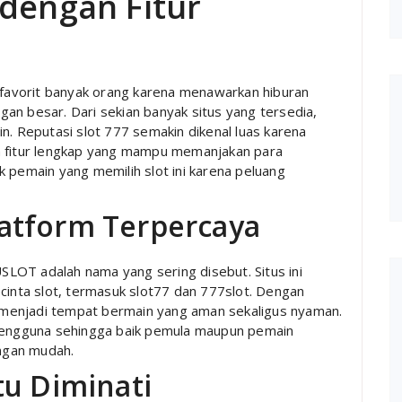
t dengan Fitur
n favorit banyak orang karena menawarkan hiburan
an besar. Dari sekian banyak situs yang tersedia,
n. Reputasi slot 777 semakin dikenal luas karena
n fitur lengkap yang mampu memanjakan para
k pemain yang memilih slot ini karena peluang
atform Terpercaya
USLOT adalah nama yang sering disebut. Situs ini
cinta slot, termasuk slot77 dan 777slot. Dengan
menjadi tempat bermain yang aman sekaligus nyaman.
 pengguna sehingga baik pemula maupun pemain
ngan mudah.
tu Diminati