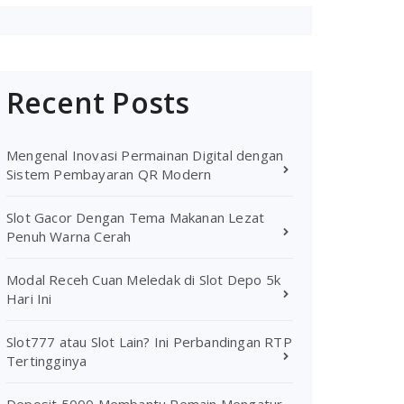
Recent Posts
Mengenal Inovasi Permainan Digital dengan
Sistem Pembayaran QR Modern
Slot Gacor Dengan Tema Makanan Lezat
Penuh Warna Cerah
Modal Receh Cuan Meledak di Slot Depo 5k
Hari Ini
Slot777 atau Slot Lain? Ini Perbandingan RTP
Tertingginya