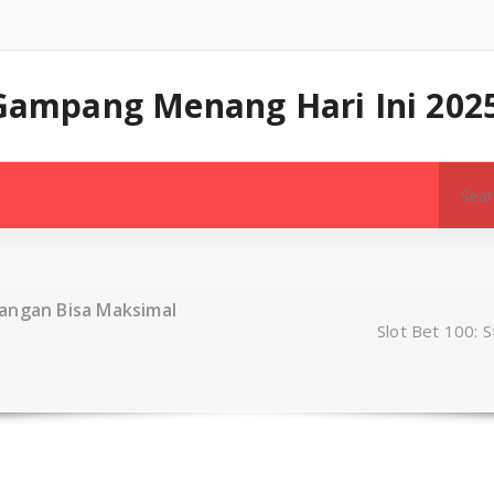
 Gampang Menang Hari Ini 202
Search
for:
angan Bisa Maksimal
Slot Bet 100: 