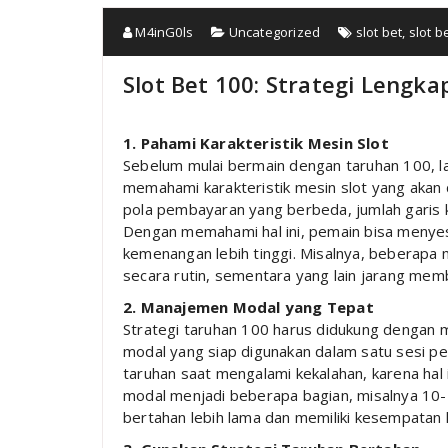
M4inG0ls
Uncategorized
slot bet
,
slot b
Slot Bet 100: Strategi Leng
1. Pahami Karakteristik Mesin Slot
Sebelum mulai bermain dengan taruhan 100, l
memahami karakteristik mesin slot yang akan 
pola pembayaran yang berbeda, jumlah garis 
Dengan memahami hal ini, pemain bisa menyes
kemenangan lebih tinggi. Misalnya, beberap
secara rutin, sementara yang lain jarang memb
2. Manajemen Modal yang Tepat
Strategi taruhan 100 harus didukung dengan 
modal yang siap digunakan dalam satu sesi pe
taruhan saat mengalami kekalahan, karena hal
modal menjadi beberapa bagian, misalnya 10-
bertahan lebih lama dan memiliki kesempatan 