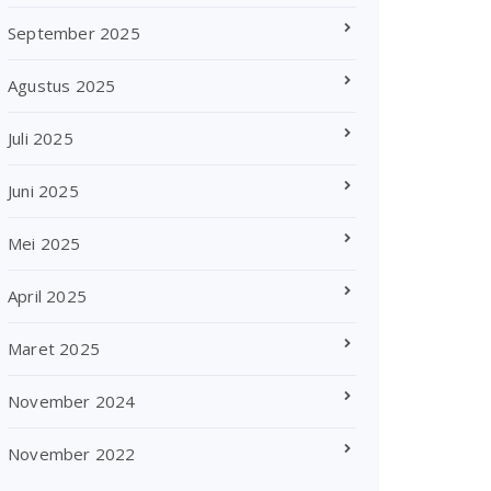
September 2025
Agustus 2025
Juli 2025
Juni 2025
Mei 2025
April 2025
Maret 2025
November 2024
November 2022