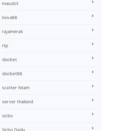
mauslot
nova88
rajamerak
rtp
sbobet
sbobet88
scatter hitam
server thailand
sicbo
Sicbo Dadu