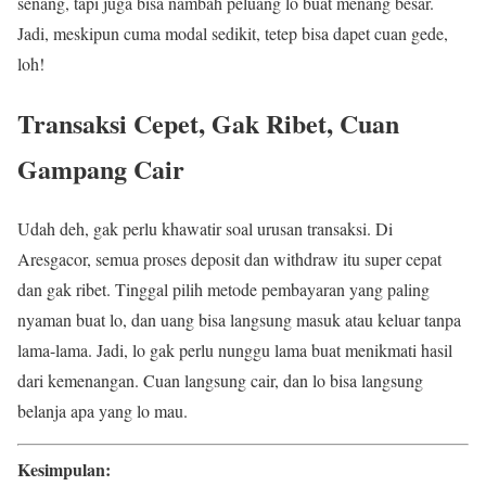
senang, tapi juga bisa nambah peluang lo buat menang besar.
Jadi, meskipun cuma modal sedikit, tetep bisa dapet cuan gede,
loh!
Transaksi Cepet, Gak Ribet, Cuan
Gampang Cair
Udah deh, gak perlu khawatir soal urusan transaksi. Di
Aresgacor, semua proses deposit dan withdraw itu super cepat
dan gak ribet. Tinggal pilih metode pembayaran yang paling
nyaman buat lo, dan uang bisa langsung masuk atau keluar tanpa
lama-lama. Jadi, lo gak perlu nunggu lama buat menikmati hasil
dari kemenangan. Cuan langsung cair, dan lo bisa langsung
belanja apa yang lo mau.
Kesimpulan: