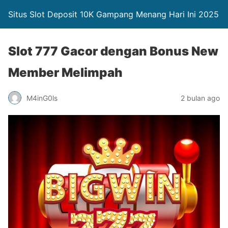
Situs Slot Deposit 10K Gampang Menang Hari Ini 2025
Slot 777 Gacor dengan Bonus New
Member Melimpah
M4inG0ls
2 bulan ago