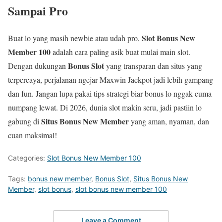
Sampai Pro
Slot Bonus New
Buat lo yang masih newbie atau udah pro,
Member 100
adalah cara paling asik buat mulai main slot.
Bonus Slot
Dengan dukungan
yang transparan dan situs yang
terpercaya, perjalanan ngejar Maxwin Jackpot jadi lebih gampang
dan fun. Jangan lupa pakai tips strategi biar bonus lo nggak cuma
numpang lewat. Di 2026, dunia slot makin seru, jadi pastiin lo
Situs Bonus New Member
gabung di
yang aman, nyaman, dan
cuan maksimal!
Categories:
Slot Bonus New Member 100
Tags:
bonus new member
,
Bonus Slot
,
Situs Bonus New
Member
,
slot bonus
,
slot bonus new member 100
Leave a Comment