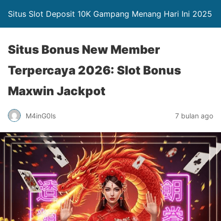
Situs Slot Deposit 10K Gampang Menang Hari Ini 2025
Situs Bonus New Member
Terpercaya 2026: Slot Bonus
Maxwin Jackpot
M4inG0ls
7 bulan ago