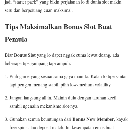
jadi “starter pack” yang bikin perjalanan lo di dunia slot makin
seru dan berpeluang cuan maksimal.
Tips Maksimalkan Bonus Slot Buat
Pemula
Bonus Slot
Biar
yang lo dapet nggak cuma lewat doang, ada
beberapa tips gampang tapi ampuh:
Pilih game yang sesuai sama gaya main lo. Kalau lo tipe santai
tapi pengen menang stabil, pilih low-medium volatility.
Jangan langsung all in. Mainin dulu dengan taruhan kecil,
sambil ngenalin mekanisme slot-nya.
Bonus New Member
Gunakan semua keuntungan dari
, kayak
free spins atau deposit match. Ini kesempatan emas buat