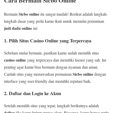
Cara Bermain Sicbo Online
Sicbo online
Bermain
itu sangat mudah! Berikut adalah langkah-
langkah dasar yang perlu kamu ikuti untuk memulai permainan
judi dadu online
ini:
1.
Pilih Situs Casino Online yang Terpercaya
Sebelum mulai bermain, pastikan kamu sudah memilih situs
casino online
yang terpercaya dan memiliki lisensi yang sah. Ini
penting agar kamu bisa bermain dengan nyaman dan aman.
Sicbo online
Carilah situs yang menawarkan permainan
dengan
interface yang user-friendly dan memiliki reputasi baik.
2.
Daftar dan Login ke Akun
Setelah memilih situs yang tepat, langkah berikutnya adalah
daftar
jika kamu belum punya akun. Biasanya, kamu hanya perlu