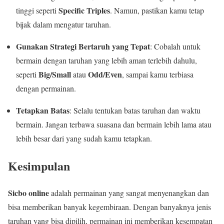
Specific Triples
tinggi seperti
. Namun, pastikan kamu tetap
bijak dalam mengatur taruhan.
Gunakan Strategi Bertaruh yang Tepat
: Cobalah untuk
bermain dengan taruhan yang lebih aman terlebih dahulu,
Big/Small
Odd/Even
seperti
atau
, sampai kamu terbiasa
dengan permainan.
Tetapkan Batas
: Selalu tentukan batas taruhan dan waktu
bermain. Jangan terbawa suasana dan bermain lebih lama atau
lebih besar dari yang sudah kamu tetapkan.
Kesimpulan
Sicbo online
adalah permainan yang sangat menyenangkan dan
bisa memberikan banyak kegembiraan. Dengan banyaknya jenis
taruhan yang bisa dipilih, permainan ini memberikan kesempatan