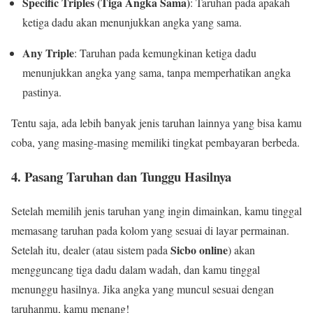
Specific Triples (Tiga Angka Sama)
: Taruhan pada apakah
ketiga dadu akan menunjukkan angka yang sama.
Any Triple
: Taruhan pada kemungkinan ketiga dadu
menunjukkan angka yang sama, tanpa memperhatikan angka
pastinya.
Tentu saja, ada lebih banyak jenis taruhan lainnya yang bisa kamu
coba, yang masing-masing memiliki tingkat pembayaran berbeda.
4.
Pasang Taruhan dan Tunggu Hasilnya
Setelah memilih jenis taruhan yang ingin dimainkan, kamu tinggal
memasang taruhan pada kolom yang sesuai di layar permainan.
Sicbo online
Setelah itu, dealer (atau sistem pada
) akan
mengguncang tiga dadu dalam wadah, dan kamu tinggal
menunggu hasilnya. Jika angka yang muncul sesuai dengan
taruhanmu, kamu menang!