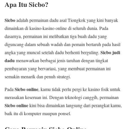
Apa Itu Sicbo?
Sicbo
adalah permainan dadu asal Tiongkok yang kini banyak
dimainkan di kasino-kasino online di seluruh dunia. Pada
dasarnya, permainan ini melibatkan tiga buah dadu yang
diguncang dalam sebuah wadah dan pemain bertaruh pada hasil
Sicbo judi
angka yang muncul setelah dadu berhenti berguling.
dadu
menawarkan berbagai jenis taruhan dengan tingkat
pembayaran yang bervariasi, yang membuat permainan ini
semakin menarik dan penuh strategi.
Sicbo online
Pada
, kamu tidak perlu pergi ke kasino fisik untuk
merasakan keseruan ini. Dengan teknologi canggih, permainan
Sicbo online
kini bisa dimainkan langsung dari perangkat kamu,
baik itu di komputer maupun ponsel.