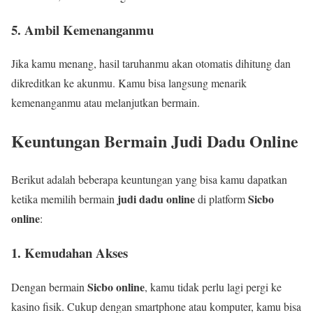
5.
Ambil Kemenanganmu
Jika kamu menang, hasil taruhanmu akan otomatis dihitung dan
dikreditkan ke akunmu. Kamu bisa langsung menarik
kemenanganmu atau melanjutkan bermain.
Keuntungan Bermain Judi Dadu Online
Berikut adalah beberapa keuntungan yang bisa kamu dapatkan
judi dadu online
Sicbo
ketika memilih bermain
di platform
online
:
1.
Kemudahan Akses
Sicbo online
Dengan bermain
, kamu tidak perlu lagi pergi ke
kasino fisik. Cukup dengan smartphone atau komputer, kamu bisa