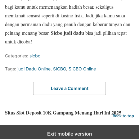
bagi kamu untuk memenangkan hadiah besar, sekaligus
menikmati sensasi seperti di kasino fisik. Jadi, jika kamu suka
dengan permainan dadu yang penuh dengan keberuntungan dan
Sicbo judi dadu
peluang menang besar,
bisa jadi pilihan tepat
untuk dicoba!
Categories:
sicbo
Tags:
judi Dadu Online
,
SICBO
,
SICBO Online
Leave a Comment
Situs Slot Deposit 10K Gampang Menang Hari Ini 2025
Back to top
Exit mobile version