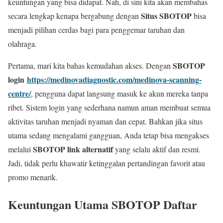
keuntungan yang bisa didapat. Nah, di sini kita akan membahas
Situs SBOTOP
secara lengkap kenapa bergabung dengan
bisa
menjadi pilihan cerdas bagi para penggemar taruhan dan
olahraga.
SBOTOP
Pertama, mari kita bahas kemudahan akses. Dengan
login
https://medinovadiagnostic.com/medinova-scanning-
centre/
, pengguna dapat langsung masuk ke akun mereka tanpa
ribet. Sistem login yang sederhana namun aman membuat semua
aktivitas taruhan menjadi nyaman dan cepat. Bahkan jika situs
utama sedang mengalami gangguan, Anda tetap bisa mengakses
SBOTOP link alternatif
melalui
yang selalu aktif dan resmi.
Jadi, tidak perlu khawatir ketinggalan pertandingan favorit atau
promo menarik.
Keuntungan Utama SBOTOP Daftar