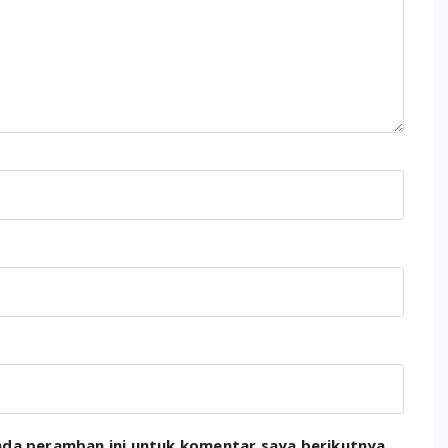
ada peramban ini untuk komentar saya berikutnya.