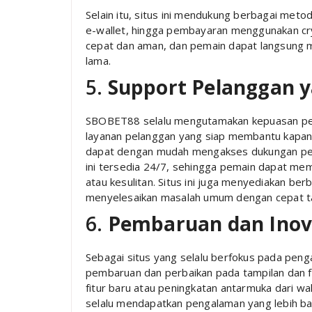
Selain itu, situs ini mendukung berbagai meto
e-wallet, hingga pembayaran menggunakan cr
cepat dan aman, dan pemain dapat langsung 
lama.
5.
Support Pelanggan y
SBOBET88 selalu mengutamakan kepuasan pen
layanan pelanggan yang siap membantu kapan 
dapat dengan mudah mengakses dukungan pelan
ini tersedia 24/7, sehingga pemain dapat me
atau kesulitan. Situs ini juga menyediakan 
menyelesaikan masalah umum dengan cepat t
6.
Pembaruan dan Inova
Sebagai situs yang selalu berfokus pada pe
pembaruan dan perbaikan pada tampilan dan 
fitur baru atau peningkatan antarmuka dari w
selalu mendapatkan pengalaman yang lebih ba