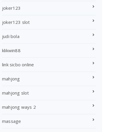
joker123
joker123 slot
judi bola
klikwin88
link sicbo online
mahjong
mahjong slot
mahjong ways 2
massage