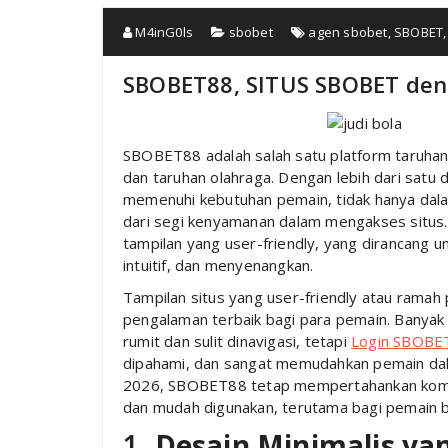
M4inG0ls
sbobet
agen sbobet
,
SBOBET
SBOBET88, SITUS SBOBET den
SBOBET88 adalah salah satu platform taruhan o
dan taruhan olahraga. Dengan lebih dari sat
memenuhi kebutuhan pemain, tidak hanya dalam
dari segi kenyamanan dalam mengakses situs.
tampilan yang user-friendly, yang dirancang 
intuitif, dan menyenangkan.
Tampilan situs yang user-friendly atau rama
pengalaman terbaik bagi para pemain. Banyak 
rumit dan sulit dinavigasi, tetapi
Login SBOBE
dipahami, dan sangat memudahkan pemain da
2026, SBOBET88 tetap mempertahankan komi
dan mudah digunakan, terutama bagi pemain b
1.
Desain Minimalis ya