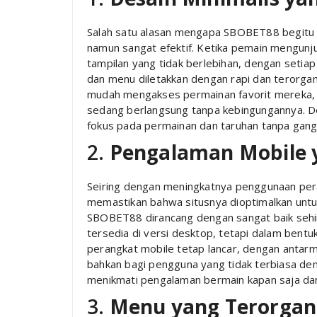
Salah satu alasan mengapa SBOBET88 begitu 
namun sangat efektif. Ketika pemain mengunju
tampilan yang tidak berlebihan, dengan setiap
dan menu diletakkan dengan rapi dan terorga
mudah mengakses permainan favorit mereka, m
sedang berlangsung tanpa kebingungannya. De
fokus pada permainan dan taruhan tanpa gang
2.
Pengalaman Mobile 
Seiring dengan meningkatnya penggunaan pera
memastikan bahwa situsnya dioptimalkan untuk
SBOBET88 dirancang dengan sangat baik seh
tersedia di versi desktop, tetapi dalam bentu
perangkat mobile tetap lancar, dengan antar
bahkan bagi pengguna yang tidak terbiasa den
menikmati pengalaman bermain kapan saja da
3.
Menu yang Terorganis