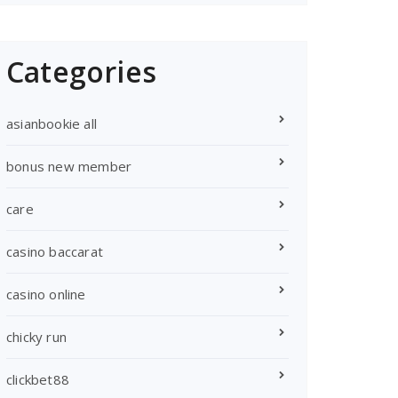
Categories
asianbookie all
bonus new member
care
casino baccarat
casino online
chicky run
clickbet88