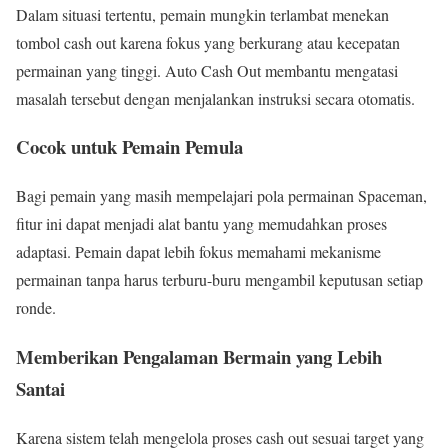
Dalam situasi tertentu, pemain mungkin terlambat menekan
tombol cash out karena fokus yang berkurang atau kecepatan
permainan yang tinggi. Auto Cash Out membantu mengatasi
masalah tersebut dengan menjalankan instruksi secara otomatis.
Cocok untuk Pemain Pemula
Bagi pemain yang masih mempelajari pola permainan Spaceman,
fitur ini dapat menjadi alat bantu yang memudahkan proses
adaptasi. Pemain dapat lebih fokus memahami mekanisme
permainan tanpa harus terburu-buru mengambil keputusan setiap
ronde.
Memberikan Pengalaman Bermain yang Lebih
Santai
Karena sistem telah mengelola proses cash out sesuai target yang