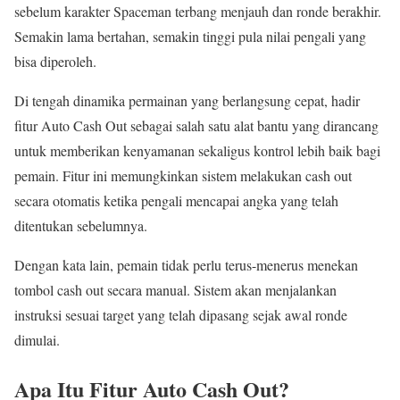
sebelum karakter Spaceman terbang menjauh dan ronde berakhir.
Semakin lama bertahan, semakin tinggi pula nilai pengali yang
bisa diperoleh.
Di tengah dinamika permainan yang berlangsung cepat, hadir
fitur Auto Cash Out sebagai salah satu alat bantu yang dirancang
untuk memberikan kenyamanan sekaligus kontrol lebih baik bagi
pemain. Fitur ini memungkinkan sistem melakukan cash out
secara otomatis ketika pengali mencapai angka yang telah
ditentukan sebelumnya.
Dengan kata lain, pemain tidak perlu terus-menerus menekan
tombol cash out secara manual. Sistem akan menjalankan
instruksi sesuai target yang telah dipasang sejak awal ronde
dimulai.
Apa Itu Fitur Auto Cash Out?