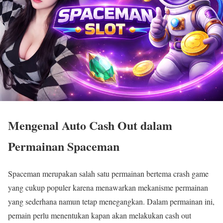
Mengenal Auto Cash Out dalam
Permainan Spaceman
Spaceman merupakan salah satu permainan bertema crash game
yang cukup populer karena menawarkan mekanisme permainan
yang sederhana namun tetap menegangkan. Dalam permainan ini,
pemain perlu menentukan kapan akan melakukan cash out