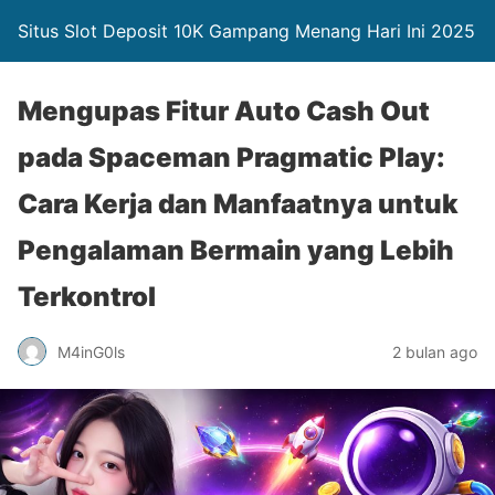
Situs Slot Deposit 10K Gampang Menang Hari Ini 2025
Mengupas Fitur Auto Cash Out
pada Spaceman Pragmatic Play:
Cara Kerja dan Manfaatnya untuk
Pengalaman Bermain yang Lebih
Terkontrol
M4inG0ls
2 bulan ago