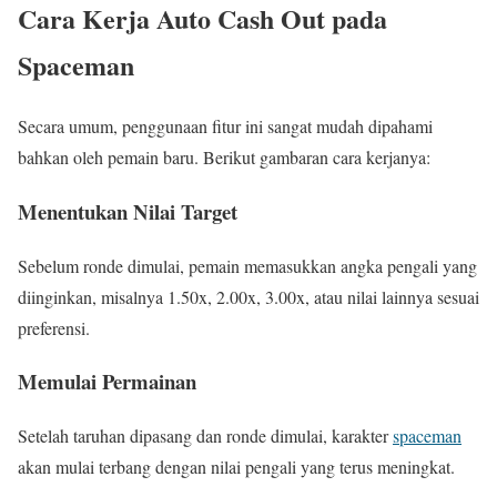
Cara Kerja Auto Cash Out pada
Spaceman
Secara umum, penggunaan fitur ini sangat mudah dipahami
bahkan oleh pemain baru. Berikut gambaran cara kerjanya:
Menentukan Nilai Target
Sebelum ronde dimulai, pemain memasukkan angka pengali yang
diinginkan, misalnya 1.50x, 2.00x, 3.00x, atau nilai lainnya sesuai
preferensi.
Memulai Permainan
Setelah taruhan dipasang dan ronde dimulai, karakter
spaceman
akan mulai terbang dengan nilai pengali yang terus meningkat.