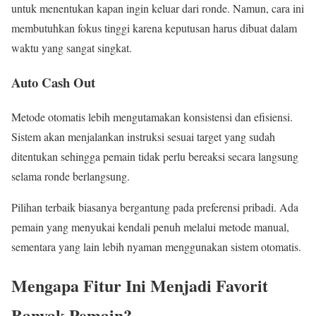
untuk menentukan kapan ingin keluar dari ronde. Namun, cara ini
membutuhkan fokus tinggi karena keputusan harus dibuat dalam
waktu yang sangat singkat.
Auto Cash Out
Metode otomatis lebih mengutamakan konsistensi dan efisiensi.
Sistem akan menjalankan instruksi sesuai target yang sudah
ditentukan sehingga pemain tidak perlu bereaksi secara langsung
selama ronde berlangsung.
Pilihan terbaik biasanya bergantung pada preferensi pribadi. Ada
pemain yang menyukai kendali penuh melalui metode manual,
sementara yang lain lebih nyaman menggunakan sistem otomatis.
Mengapa Fitur Ini Menjadi Favorit
Banyak Pemain?