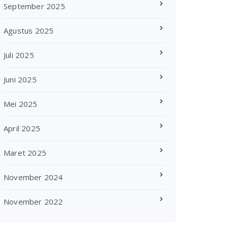
September 2025
Agustus 2025
Juli 2025
Juni 2025
Mei 2025
April 2025
Maret 2025
November 2024
November 2022