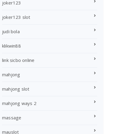
joker123
joker123 slot
judi bola
klikwin88
link sicbo online
mahjong
mahjong slot
mahjong ways 2
massage
mauslot