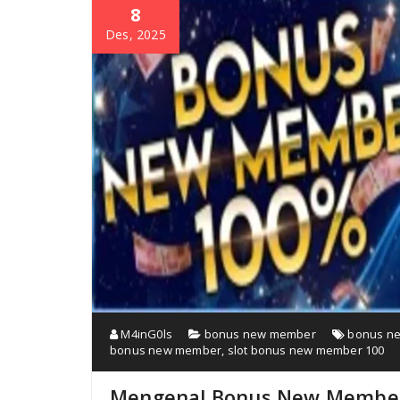
8
Des, 2025
M4inG0ls
bonus new member
bonus n
bonus new member
,
slot bonus new member 100
Mengenal Bonus New Membe