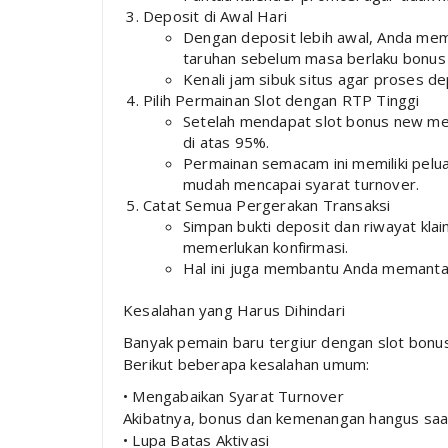
Deposit di Awal Hari
Dengan deposit lebih awal, Anda memi
taruhan sebelum masa berlaku bonus 
Kenali jam sibuk situs agar proses de
Pilih Permainan Slot dengan RTP Tinggi
Setelah mendapat slot bonus new mem
di atas 95%.
Permainan semacam ini memiliki pelu
mudah mencapai syarat turnover.
Catat Semua Pergerakan Transaksi
Simpan bukti deposit dan riwayat klai
memerlukan konfirmasi.
Hal ini juga membantu Anda memantau
Kesalahan yang Harus Dihindari
Banyak pemain baru tergiur dengan slot bonu
Berikut beberapa kesalahan umum:
• Mengabaikan Syarat Turnover
Akibatnya, bonus dan kemenangan hangus saa
• Lupa Batas Aktivasi