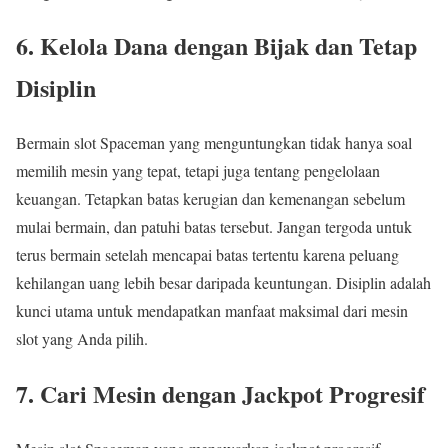
6. Kelola Dana dengan Bijak dan Tetap
Disiplin
Bermain slot Spaceman yang menguntungkan tidak hanya soal
memilih mesin yang tepat, tetapi juga tentang pengelolaan
keuangan. Tetapkan batas kerugian dan kemenangan sebelum
mulai bermain, dan patuhi batas tersebut. Jangan tergoda untuk
terus bermain setelah mencapai batas tertentu karena peluang
kehilangan uang lebih besar daripada keuntungan. Disiplin adalah
kunci utama untuk mendapatkan manfaat maksimal dari mesin
slot yang Anda pilih.
7. Cari Mesin dengan Jackpot Progresif