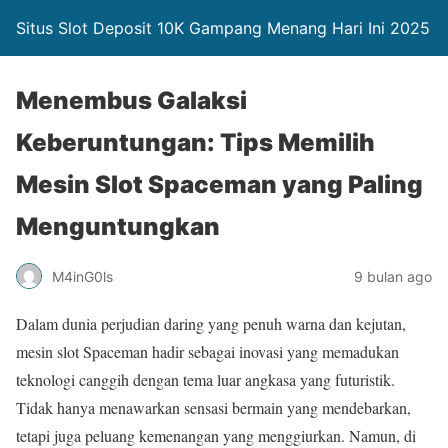
Situs Slot Deposit 10K Gampang Menang Hari Ini 2025
Menembus Galaksi
Keberuntungan: Tips Memilih
Mesin Slot Spaceman yang Paling
Menguntungkan
M4inG0ls
9 bulan ago
Dalam dunia perjudian daring yang penuh warna dan kejutan,
mesin slot Spaceman hadir sebagai inovasi yang memadukan
teknologi canggih dengan tema luar angkasa yang futuristik.
Tidak hanya menawarkan sensasi bermain yang mendebarkan,
tetapi juga peluang kemenangan yang menggiurkan. Namun, di