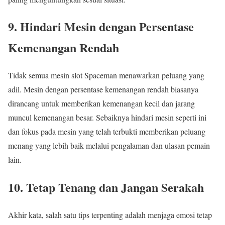
9. Hindari Mesin dengan Persentase
Kemenangan Rendah
Tidak semua mesin slot Spaceman menawarkan peluang yang
adil. Mesin dengan persentase kemenangan rendah biasanya
dirancang untuk memberikan kemenangan kecil dan jarang
muncul kemenangan besar. Sebaiknya hindari mesin seperti ini
dan fokus pada mesin yang telah terbukti memberikan peluang
menang yang lebih baik melalui pengalaman dan ulasan pemain
lain.
10. Tetap Tenang dan Jangan Serakah
Akhir kata, salah satu tips terpenting adalah menjaga emosi tetap