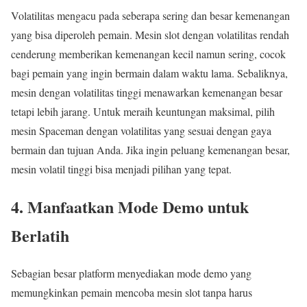
Volatilitas mengacu pada seberapa sering dan besar kemenangan
yang bisa diperoleh pemain. Mesin slot dengan volatilitas rendah
cenderung memberikan kemenangan kecil namun sering, cocok
bagi pemain yang ingin bermain dalam waktu lama. Sebaliknya,
mesin dengan volatilitas tinggi menawarkan kemenangan besar
tetapi lebih jarang. Untuk meraih keuntungan maksimal, pilih
mesin Spaceman dengan volatilitas yang sesuai dengan gaya
bermain dan tujuan Anda. Jika ingin peluang kemenangan besar,
mesin volatil tinggi bisa menjadi pilihan yang tepat.
4. Manfaatkan Mode Demo untuk
Berlatih
Sebagian besar platform menyediakan mode demo yang
memungkinkan pemain mencoba mesin slot tanpa harus