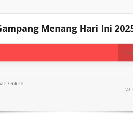
 Gampang Menang Hari Ini 202
Search
for:
han Online
Mai