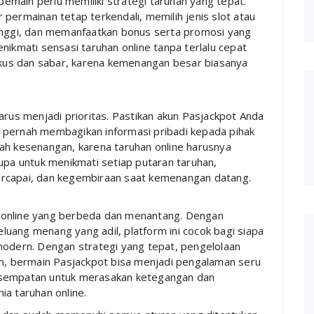
main perlu memiliki strategi taruhan yang tepat.
permainan tetap terkendali, memilih jenis slot atau
tinggi, dan memanfaatkan bonus serta promosi yang
nikmati sensasi taruhan online tanpa terlalu cepat
fokus dan sabar, karena kemenangan besar biasanya
arus menjadi prioritas. Pastikan akun Pasjackpot Anda
 pernah membagikan informasi pribadi kepada pihak
ah kesenangan, karena taruhan online harusnya
upa untuk menikmati setiap putaran taruhan,
ercapai, dan kegembiraan saat kemenangan datang.
 online yang berbeda dan menantang. Dengan
uang menang yang adil, platform ini cocok bagi siapa
modern. Dengan strategi yang tepat, pengelolaan
an, bermain Pasjackpot bisa menjadi pengalaman seru
esempatan untuk merasakan ketegangan dan
ia taruhan online.