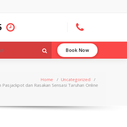
5
Book Now
Home
/
Uncategorized
/
n Pasjackpot dan Rasakan Sensasi Taruhan Online