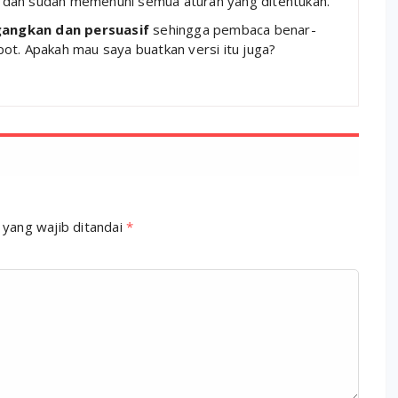
ata dan sudah memenuhi semua aturan yang ditentukan.
gangkan dan persuasif
sehingga pembaca benar-
ot. Apakah mau saya buatkan versi itu juga?
 yang wajib ditandai
*