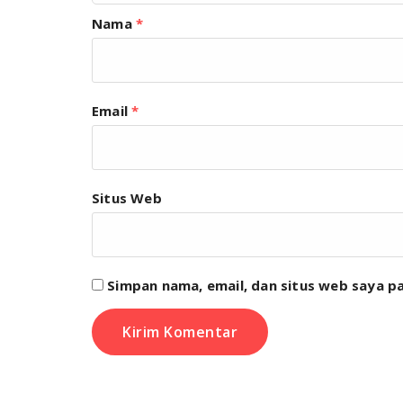
Nama
*
Email
*
Situs Web
Simpan nama, email, dan situs web saya p