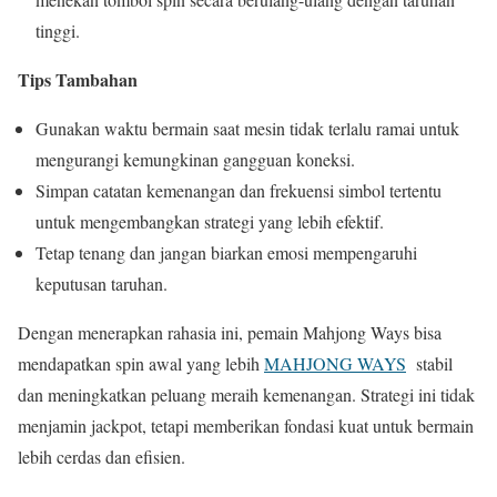
tinggi.
Tips Tambahan
Gunakan waktu bermain saat mesin tidak terlalu ramai untuk
mengurangi kemungkinan gangguan koneksi.
Simpan catatan kemenangan dan frekuensi simbol tertentu
untuk mengembangkan strategi yang lebih efektif.
Tetap tenang dan jangan biarkan emosi mempengaruhi
keputusan taruhan.
Dengan menerapkan rahasia ini, pemain Mahjong Ways bisa
mendapatkan spin awal yang lebih
MAHJONG WAYS
stabil
dan meningkatkan peluang meraih kemenangan. Strategi ini tidak
menjamin jackpot, tetapi memberikan fondasi kuat untuk bermain
lebih cerdas dan efisien.