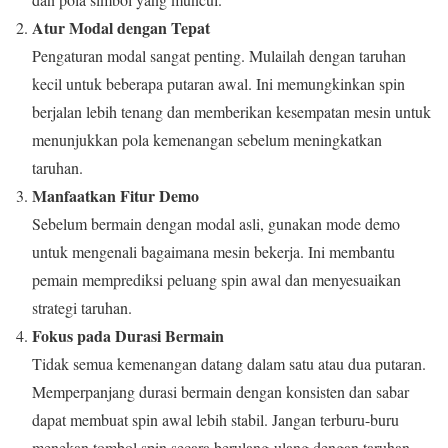
Atur Modal dengan Tepat
Pengaturan modal sangat penting. Mulailah dengan taruhan
kecil untuk beberapa putaran awal. Ini memungkinkan spin
berjalan lebih tenang dan memberikan kesempatan mesin untuk
menunjukkan pola kemenangan sebelum meningkatkan
taruhan.
Manfaatkan Fitur Demo
Sebelum bermain dengan modal asli, gunakan mode demo
untuk mengenali bagaimana mesin bekerja. Ini membantu
pemain memprediksi peluang spin awal dan menyesuaikan
strategi taruhan.
Fokus pada Durasi Bermain
Tidak semua kemenangan datang dalam satu atau dua putaran.
Memperpanjang durasi bermain dengan konsisten dan sabar
dapat membuat spin awal lebih stabil. Jangan terburu-buru
menekan tombol spin secara berulang-ulang dengan taruhan