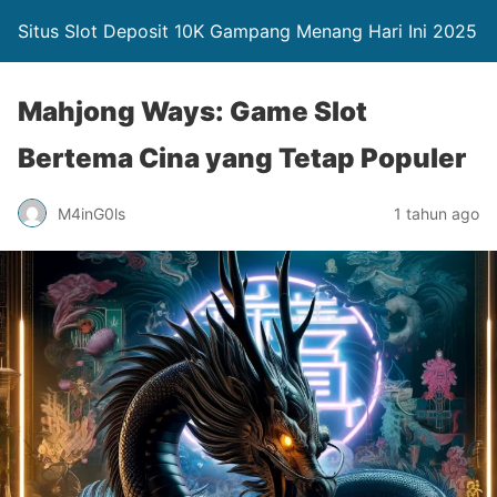
Situs Slot Deposit 10K Gampang Menang Hari Ini 2025
Mahjong Ways: Game Slot
Bertema Cina yang Tetap Populer
M4inG0ls
1 tahun ago