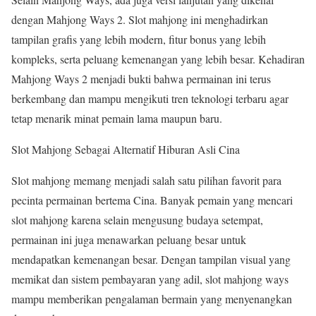
dengan Mahjong Ways 2. Slot mahjong ini menghadirkan
tampilan grafis yang lebih modern, fitur bonus yang lebih
kompleks, serta peluang kemenangan yang lebih besar. Kehadiran
Mahjong Ways 2 menjadi bukti bahwa permainan ini terus
berkembang dan mampu mengikuti tren teknologi terbaru agar
tetap menarik minat pemain lama maupun baru.
Slot Mahjong Sebagai Alternatif Hiburan Asli Cina
Slot mahjong memang menjadi salah satu pilihan favorit para
pecinta permainan bertema Cina. Banyak pemain yang mencari
slot mahjong karena selain mengusung budaya setempat,
permainan ini juga menawarkan peluang besar untuk
mendapatkan kemenangan besar. Dengan tampilan visual yang
memikat dan sistem pembayaran yang adil, slot mahjong ways
mampu memberikan pengalaman bermain yang menyenangkan