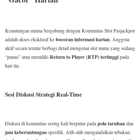
Keuntungan utama bergabung dengan Komunitas Slot Pasjackpot
bocoran informasi harian
adalah akses eksklusif ke
. Anggota
aktif secara teratur berbagi detail mengenai slot mana yang sedang
Return to Player (RTP) tertinggi
“panas” atau memiliki
pada
hari itu.
Sesi Diskusi Strategi Real-Time
pola taruhan
Diskusi di komunitas sering kali berputar pada
dan
jam keberuntungan
spesifik. Alih-alih mengandalkan tebakan,