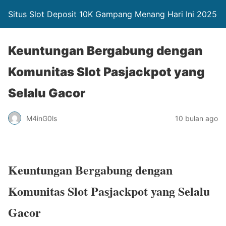
Situs Slot Deposit 10K Gampang Menang Hari Ini 2025
Keuntungan Bergabung dengan
Komunitas Slot Pasjackpot yang
Selalu Gacor
M4inG0ls
10 bulan ago
Keuntungan Bergabung dengan
Komunitas Slot Pasjackpot yang Selalu
Gacor