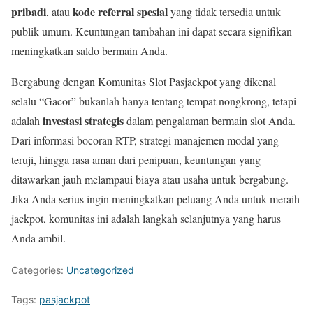
pribadi
kode referral spesial
, atau
yang tidak tersedia untuk
publik umum. Keuntungan tambahan ini dapat secara signifikan
meningkatkan saldo bermain Anda.
Bergabung dengan Komunitas Slot Pasjackpot yang dikenal
selalu “Gacor” bukanlah hanya tentang tempat nongkrong, tetapi
investasi strategis
adalah
dalam pengalaman bermain slot Anda.
Dari informasi bocoran RTP, strategi manajemen modal yang
teruji, hingga rasa aman dari penipuan, keuntungan yang
ditawarkan jauh melampaui biaya atau usaha untuk bergabung.
Jika Anda serius ingin meningkatkan peluang Anda untuk meraih
jackpot, komunitas ini adalah langkah selanjutnya yang harus
Anda ambil.
Categories:
Uncategorized
Tags:
pasjackpot