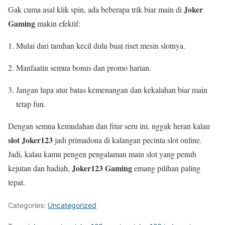
Joker
Gak cuma asal klik spin, ada beberapa trik biar main di
Gaming
makin efektif:
Mulai dari taruhan kecil dulu buat riset mesin slotnya.
Manfaatin semua bonus dan promo harian.
Jangan lupa atur batas kemenangan dan kekalahan biar main
tetap fun.
Dengan semua kemudahan dan fitur seru ini, nggak heran kalau
slot Joker123
jadi primadona di kalangan pecinta slot online.
Jadi, kalau kamu pengen pengalaman main slot yang penuh
Joker123 Gaming
kejutan dan hadiah,
emang pilihan paling
tepat.
Categories:
Uncategorized