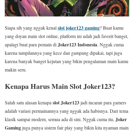
slot joker123 gaming
Siapa sih yang nggak kenal
? Buat kamu
yang doyan main slot online, platform ini udah jadi favorit banget,
Joker123 Indonesia
apalagi buat para pemain di
. Nggak cuma
karena tampilannya yang kece dan gampang dipakai, tapi juga
karena banyak banget kejutan yang bikin pengalaman main kamu
makin seru.
Kenapa Harus Main Slot Joker123?
slot Joker123
Salah satu alasan kenapa
jadi incaran para gamers
adalah variasi permainannya yang nggak ada habisnya. Dari tema
Joker
klasik sampai modern, semua ada di sini. Nggak cuma itu,
Gaming
juga punya sistem fair play yang bikin kita nyaman main