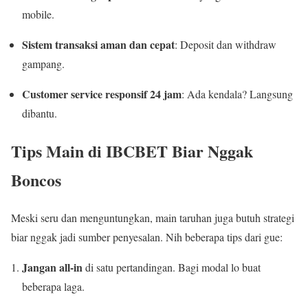
mobile.
Sistem transaksi aman dan cepat
: Deposit dan withdraw
gampang.
Customer service responsif 24 jam
: Ada kendala? Langsung
dibantu.
Tips Main di IBCBET Biar Nggak
Boncos
Meski seru dan menguntungkan, main taruhan juga butuh strategi
biar nggak jadi sumber penyesalan. Nih beberapa tips dari gue:
Jangan all-in
di satu pertandingan. Bagi modal lo buat
beberapa laga.