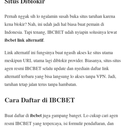
Situs Diblokir
Pernah nggak sih lo ngalamin susah buka situs taruhan karena
kena blokir? Nah, ini udah jadi hal biasa buat pemain di
Indonesia. Tapi tenang, IBCBET udah nyiapin solusinya lewat
ibcbet link alternatif
.
Link alternatif ini fungsinya buat ngasih akses ke situs utama
meskipun URL utama lagi diblokir provider. Biasanya, situs-situs
agen resmi IBCBET selalu update dan nyediain daftar link
alternatif terbaru yang bisa langsung lo akses tanpa VPN. Jadi,
taruhan tetap jalan terus tanpa hambatan.
Cara Daftar di IBCBET
ibcbet
Buat daftar di
juga gampang banget. Lo cukup cari agen
resmi IBCBET yang terpercaya, isi formulir pendaftaran, dan