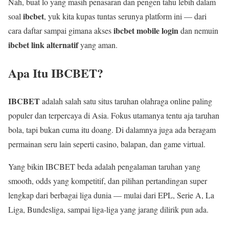
Nah, buat lo yang masih penasaran dan pengen tahu lebih dalam
ibcbet
soal
, yuk kita kupas tuntas serunya platform ini — dari
ibcbet mobile login
cara daftar sampai gimana akses
dan nemuin
ibcbet link alternatif
yang aman.
Apa Itu IBCBET?
IBCBET
adalah salah satu situs taruhan olahraga online paling
populer dan terpercaya di Asia. Fokus utamanya tentu aja taruhan
bola, tapi bukan cuma itu doang. Di dalamnya juga ada beragam
permainan seru lain seperti casino, balapan, dan game virtual.
Yang bikin IBCBET beda adalah pengalaman taruhan yang
smooth, odds yang kompetitif, dan pilihan pertandingan super
lengkap dari berbagai liga dunia — mulai dari EPL, Serie A, La
Liga, Bundesliga, sampai liga-liga yang jarang dilirik pun ada.